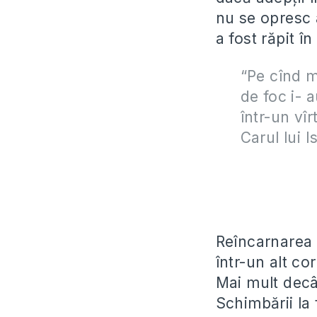
nu se opresc a
a fost răpit î
“Pe cînd m
de foc i- a
într-un vîr
Carul lui I
Reîncarnarea 
într-un alt cor
Mai mult decâ
Schimbării la 