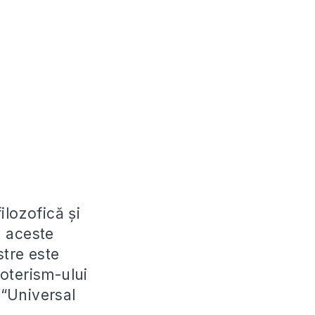
ilozofică și
n aceste
stre este
oterism-ului
 “Universal