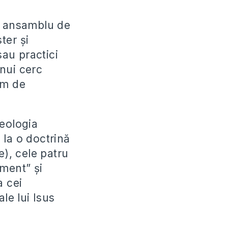
un ansamblu de
ter și
au practici
nui cerc
em de
teologia
 la o doctrină
e), cele patru
ament” și
a cei
le lui Isus