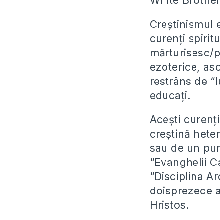
White Brothe
Creștinismul 
curenți spirit
mărturisesc/p
ezoterice, as
restrâns de “
educați.
Acești curenț
creștină hete
sau de un punc
“Evanghelii C
“Disciplina Ar
doisprezece ap
Hristos.