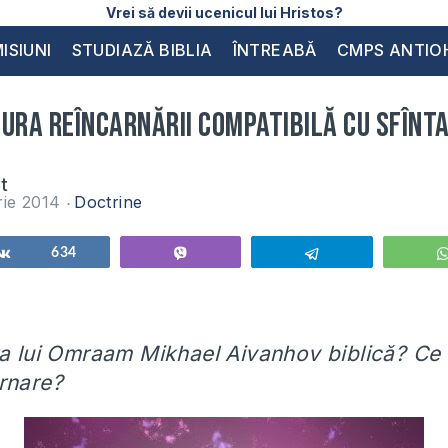
Vrei să devii ucenicul lui Hristos?
ISIUNI
STUDIAZĂ BIBLIA
ÎNTREABĂ
CMPS ANTIO
ura reîncarnării compatibilă cu Sfînt
at
rie 2014
Doctrine
Share
634
Vibe
Telegram
ra lui Omraam Mikhael Aivanhov biblică? Ce 
arnare?