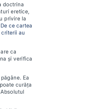
a doctrina
turi eretice,
 privire la
:
De ce cartea
criterii au
nare ca
na și verifica
i păgâne. Ea
 poate curăța
 Absolutul