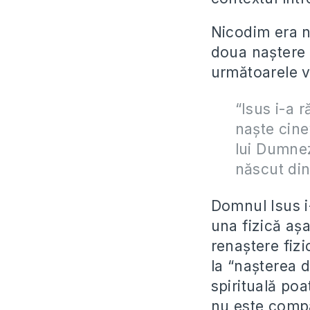
Nicodim era n
doua naștere f
următoarele 
“Isus i-a 
naşte cine
lui Dumnez
născut din
Domnul Isus i-
una fizică aș
renaștere fizi
la “nașterea 
spirituală poa
nu este compa