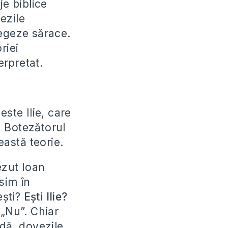
je biblice
vezile
xegeze sărace.
riei
terpretat.
este Ilie, care
an Botezătorul
ceastă teorie.
ezut Ioan
sim în
eşti?
Eşti Ilie?
 „Nu”. Chiar
adă, dovezile