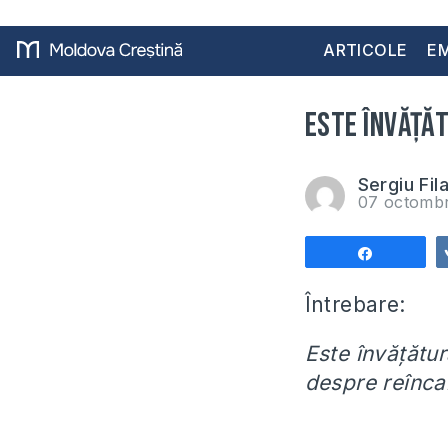
ARTICOLE
EM
Este învățăt
Sergiu Fil
07 octomb
Share
Întrebare:
Este învățătu
despre reînc