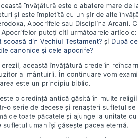
această învățătură este o abatere mare de l
turi și este împletită cu un șir de alte învăță
rodoxa, Apocrifele sau Disciplina Arcani. Cu
 Apocrifelor puteți citi următoarele articole
st scoasă din Vechiul Testament?
și
După ce 
țile canonice și cele apocrife?
e erezii, această învățătură crede în reîncar
uzitor al mântuirii. În continuare vom exami
area este un principiu biblic.
ste o credință antică găsită în multe religi
tr-o serie de decese și renașteri sufletul se
mă de toate păcatele și ajunge la unitate cu
de sufletul uman își găsește pacea eternă.