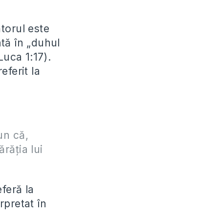
torul este
ată în „duhul
(Luca 1:17).
eferit la
un că,
răţia lui
eferă la
rpretat în