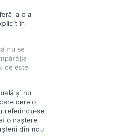
eră la o a
plicit în
că nu se
Împărăţia
i ce este
uală și nu
 care cere o
ru referindu-se
ai o naștere
așterii din nou