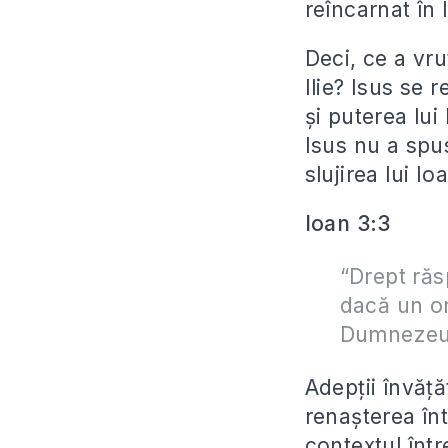
reîncarnat în 
Deci, ce a vr
Ilie? Isus se 
și puterea lui 
Isus nu a spus 
slujirea lui Io
Ioan 3:3
“Drept răs
dacă un om
Dumnezeu
Adepții învăță
renașterea înt
contextul într