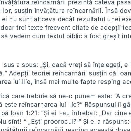
învățătura reîncarnării prezintă câteva pasa
a lor, susțin învățătura reîncarnării. Însă do
 ei nu sunt altceva decât rezultatul unei e
ar trei texte frecvent citate de adepții teo
i să vedem cum textul biblic a fost greșit in
 Isus a spus: „Şi, dacă vreţi să înţelegeţi, el 
ă.” Adepții teoriei reîncarnării susțin că Io
rea lui Ilie, însă mai multe fapte resping a
gică care trebuie să ne-o punem este: “A cr
 este reîncarnarea lui Ilie?” Răspunsul îl gă
ă Ioan 1:21: “Şi ei l-au întrebat: „Dar cine 
Nu sînt!
“ „Eşti proorocul? “ Şi el a răspuns:
nvățăturii reîncarnării resping această dov