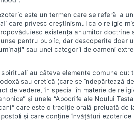
rhood”.
ezoteric este un termen care se referă la 
uali care privesc creștinismul ca o religie mis
ropovăduiesc existența anumitor doctrine s
cunse pentru public, dar descoperite doar u
luminați” sau unei categorii de oameni extr
i spirituali au câteva elemente comune cu: 
rodoxă sau eretică (care se îndepărtează de
t de vedere, în special în materie de religi
anonice” și unele “Apocrife ale Noului Test
cani” care este o tradiție orală preluată de l
ostoli și care conține învățături ezoterice a