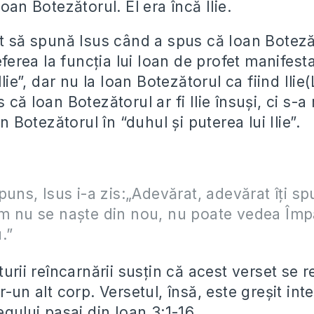
Ioan Botezătorul. El era încă Ilie.
ut să spună Isus când a spus că Ioan Boteză
referea la funcția lui Ioan de profet manifest
Ilie”, dar nu la Ioan Botezătorul ca fiind Ilie
că Ioan Botezătorul ar fi Ilie însuși, ci s-a r
an Botezătorul în “duhul și puterea lui Ilie”.
puns, Isus i-a zis:„Adevărat, adevărat îţi sp
 nu se naşte din nou, nu poate vedea Împă
.”
turii reîncarnării susțin că acest verset se r
r-un alt corp. Versetul, însă, este greșit inte
egului pasaj din Ioan 3:1-16.