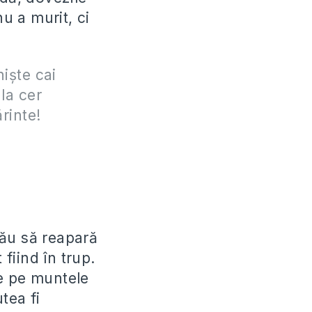
nu a murit, ci
:
işte cai
 la cer
ărinte!
său să reapară
 fiind în trup.
se pe muntele
tea fi