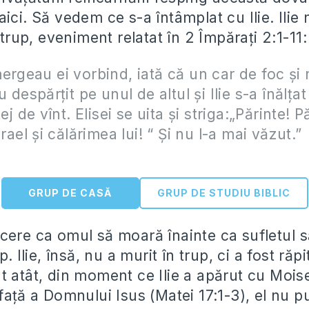
ici. Să vedem ce s-a întâmplat cu Ilie. Ilie 
n trup, eveniment relatat în 2 Împărați 2:1-11
ergeau ei vorbind, iată că un car de foc şi n
u despărţit pe unul de altul şi Ilie s-a înălţat
tej de vînt. Elisei se uita şi striga:„Părinte! P
srael şi călărimea lui! “ Şi nu l-a mai văzut.”
GRUP DE CASĂ
GRUP DE STUDIU BIBLIC
cere ca omul să moară înainte ca sufletul 
p. Ilie, însă, nu a murit în trup, ci a fost răpit
t atât, din moment ce Ilie a apărut cu Moi
față a Domnului Isus (Matei 17:1-3), el nu pu