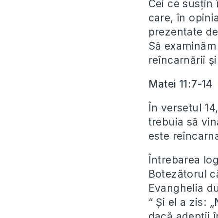
Cei ce susțin 
care, în opini
prezentate de
Să examinăm do
reîncarnării ș
Matei 11:7-14
În versetul 14,
trebuia să vin
este reîncarna
Întrebarea lo
Botezătorul că
Evanghelia dup
“ Şi el a zis:
„
dacă adepții î