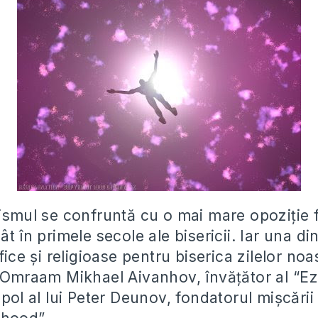
ismul se confruntă cu o mai mare opoziție f
ât în primele secole ale bisericii. Iar una di
ofice și religioase pentru biserica zilelor noa
i Omraam Mikhael Aivanhov, învățător al “Ez
ipol al lui Peter Deunov, fondatorul mișcării