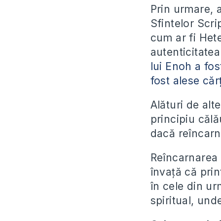
Prin urmare, 
Sfintelor Scrip
cum ar fi Hete
autenticitatea
lui Enoh a fo
fost alese căr
Alături de alt
principiu călă
dacă reîncarn
Reîncarnarea e
învață că prin
în cele din ur
spiritual, un