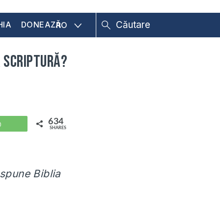
HIA
DONEAZĂ
RO
a Scriptură?
634
WhatsApp
SHARES
spune Biblia