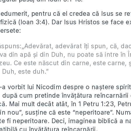
edumerit, pentru că el credea că Isus se ref
izică (Ioan 3:4). Dar Isus Hristos se face ex
versete:
răspuns:„Adevărat, adevărat îţi spun, că, da
va din apă şi din Duh, nu poate să intre în 
eu. Ce este născut din carne, este carne, ş
 Duh, este duh.”
a vorbit lui Nicodim despre o naștere spirit
a după cum pretinde învățătura reîncarnării
că. Mai mult decât atât, în 1 Petru 1:23, Pet
din nou”, susține că este “neperitoare”. Num
te fi neperitoare. Deci, imaginea biblică a n
tibilă cu învățătura reîncarnării.