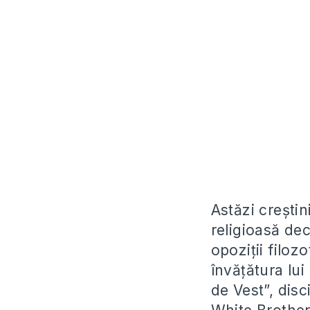
Astăzi creștin
religioasă dec
opoziții filoz
învățătura lu
de Vest”, disc