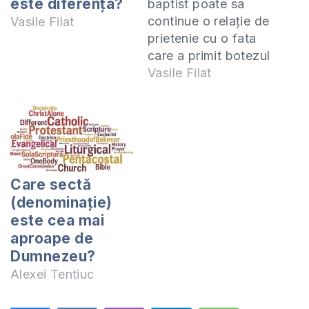
este diferenţa?
baptist poate sa
continue o relație de
Vasile Filat
prietenie cu o fata
care a primit botezul
cu Duhul Sfânt şi
Vasile Filat
vorbirea în limbi? Ea
înainte de a primi
botezul cu Duhul
venea la baptiști,
dar a fost şi la
penticostali, şi a zis
Care sectă
ca acolo i-a plăcut
(denominaţie)
mai mult…
este cea mai
aproape de
Dumnezeu?
Alexei Tentiuc