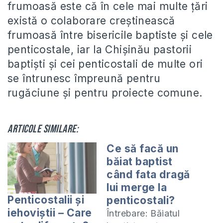
frumoasă este că în cele mai multe ţări
există o colaborare creştinească
frumoasă între bisericile baptiste şi cele
penticostale, iar la Chişinău pastorii
baptişti şi cei penticostali de multe ori
se întrunesc împreună pentru
rugăciune şi pentru proiecte comune.
Articole similare:
Ce să facă un
băiat baptist
când fata dragă
lui merge la
Penticostalii şi
penticostali?
iehoviştii – Care
Întrebare: Băiatul