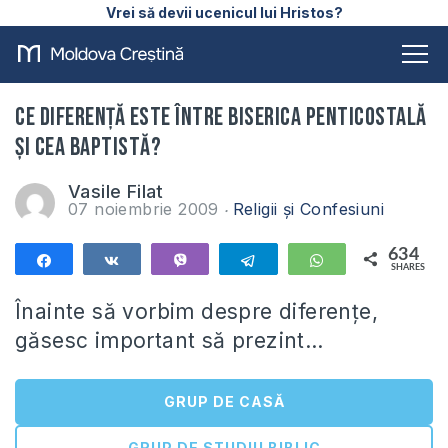
Vrei să devii ucenicul lui Hristos?
Ce diferenţă este între biserica penticostală
şi cea baptistă?
Vasile Filat
07 noiembrie 2009
Religii și Confesiuni
634
Share
Share
Vibe
Telegram
WhatsApp
SHARES
634
Înainte să vorbim despre diferenţe,
găsesc important să prezint…
GRUP DE CASĂ
GRUP DE STUDIU BIBLIC