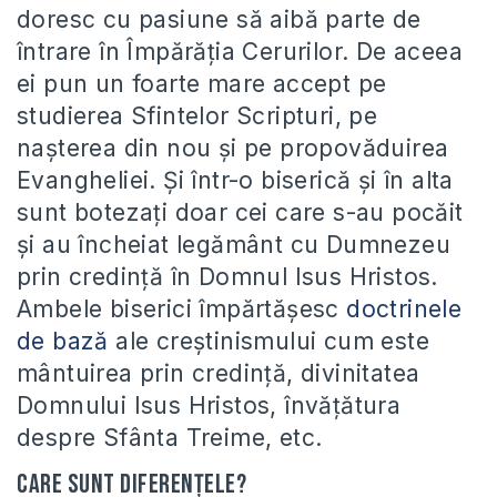
doresc cu pasiune să aibă parte de
întrare în Împărăţia Cerurilor. De aceea
ei pun un foarte mare accept pe
studierea Sfintelor Scripturi, pe
naşterea din nou şi pe propovăduirea
Evangheliei. Şi într-o biserică şi în alta
sunt botezaţi doar cei care s-au pocăit
şi au încheiat legământ cu Dumnezeu
prin credinţă în Domnul Isus Hristos.
Ambele biserici împărtăşesc
doctrinele
de bază
ale creştinismului cum este
mântuirea prin credinţă, divinitatea
Domnului Isus Hristos, învăţătura
despre Sfânta Treime, etc.
Care sunt diferenţele?