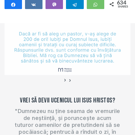
634
Share
Share
Vibe
Telegram
WhatsApp
SHARES
634
›
‹
Vrei să devii ucenicul lui Isus Hristos?
"Dumnezeu nu ține seama de vremurile
de neștiință, și poruncește acum
tuturor oamenilor de pretutindeni să se
pocăiască; pentrucă a rînduit o zi, în