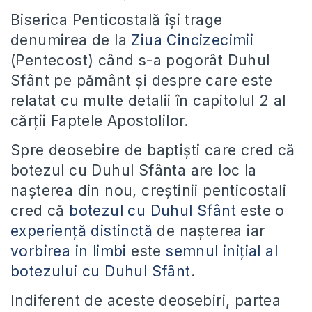
Biserica Penticostală îşi trage
denumirea de la
Ziua Cincizecimii
(Pentecost) când s-a pogorât Duhul
Sfânt pe pământ şi despre care este
relatat cu multe detalii în capitolul 2 al
cărţii Faptele Apostolilor.
Spre deosebire de baptişti care cred că
botezul cu Duhul Sfânta are loc la
naşterea din nou, creştinii penticostali
cred că
botezul cu Duhul Sfânt
este o
experienţă distinctă
de naşterea iar
vorbirea in limbi
este
semnul iniţial al
botezului cu Duhul Sfânt
.
Indiferent de aceste deosebiri, partea