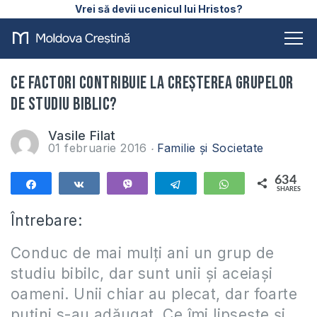
Vrei să devii ucenicul lui Hristos?
Ce factori contribuie la creșterea grupelor
de studiu biblic?
Vasile Filat
01 februarie 2016
Familie și Societate
634
Share
Share
Vibe
Telegram
WhatsApp
SHARES
634
Întrebare:
Conduc de mai mulți ani un grup de
studiu bibilc, dar sunt unii și aceiași
oameni. Unii chiar au plecat, dar foarte
puțini s-au adăugat. Ce îmi lipsește și