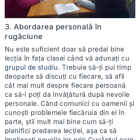
3. Abordarea personală în
rugăciune
Nu este suficient doar să predai bine
lecția în fața clasei când vă adunați cu
grupul de studiu
. Trebuie să-ți pui timp
deoparte să discuți cu fiecare, să afli
cât mai mult despre fiecare persoană
ca să-i poți da învățătură după nevoile
personale. Când comunici cu oamenii și
cunoști problemele fiecăruia din ei în
parte, știi mult mai bine cum să-ți
planifici predarea lecției, așa ca să
împlinești nevoile lor prin Cuvântul care