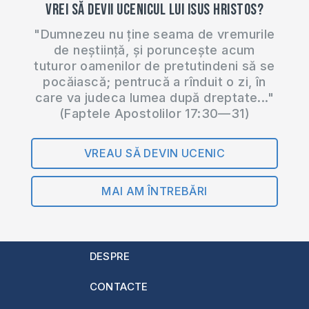
Vrei să devii ucenicul lui Isus Hristos?
"Dumnezeu nu ține seama de vremurile
de neștiință, și poruncește acum
tuturor oamenilor de pretutindeni să se
pocăiască; pentrucă a rînduit o zi, în
care va judeca lumea după dreptate..."
(Faptele Apostolilor 17:30—31)
VREAU SĂ DEVIN UCENIC
MAI AM ÎNTREBĂRI
DESPRE
CONTACTE