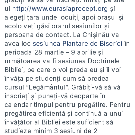
ul
http://www.eurasiaprecept.org
și
alegeți țara unde locuiți, apoi orașul și
acolo veți găsi orarul sesiunilor și
persoana de contact. La Chișinău va
avea loc
sesiunea Plantare de Biserici
în
perioada 28 martie – 9 aprilie și
următoarea va fi sesiunea Doctrinele
Bibliei, pe care o voi preda eu și îi voi
învăța pe studenți cum să predea
cursul “Legământul”. Grăbiți-vă să vă
înscrieți și puneți-vă deoparte în
calendar timpul pentru pregătire. Pentru
pregătirea eficientă și continuă a unui
învățător al Bibliei este suficient să
studieze minim 3 sesiuni de 2