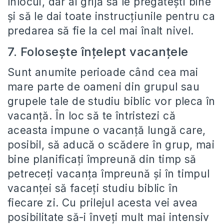
înlocui, dar ai grijă să le pregătești bine
și să le dai toate instrucțiunile pentru ca
predarea să fie la cel mai înalt nivel.
7. Folosește înțelept vacanțele
Sunt anumite perioade când cea mai
mare parte de oameni din grupul sau
grupele tale de studiu biblic vor pleca în
vacanță. În loc să te întristezi că
aceasta impune o vacanță lungă care,
posibil, să aducă o scădere în grup, mai
bine planificați împreună din timp să
petreceți vacanța împreună și în timpul
vacanței să faceți studiu biblic în
fiecare zi. Cu prilejul acesta vei avea
posibilitate să-i înveți mult mai intensiv