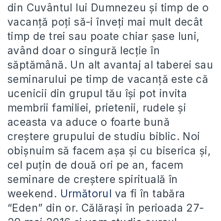
din Cuvântul lui Dumnezeu și timp de o
vacanță poți să-i înveți mai mult decât
timp de trei sau poate chiar șase luni,
având doar o singură lecție în
săptămână. Un alt avantaj al taberei sau
seminarului pe timp de vacanță este că
ucenicii din grupul tău își pot invita
membrii familiei, prietenii, rudele și
aceasta va aduce o foarte bună
creștere grupului de studiu biblic. Noi
obișnuim să facem așa și cu biserica și,
cel puțin de două ori pe an, facem
seminare de creștere spirituală în
weekend.
Următorul
va fi în tabăra
“Eden” din or. Călărași în perioada 27-