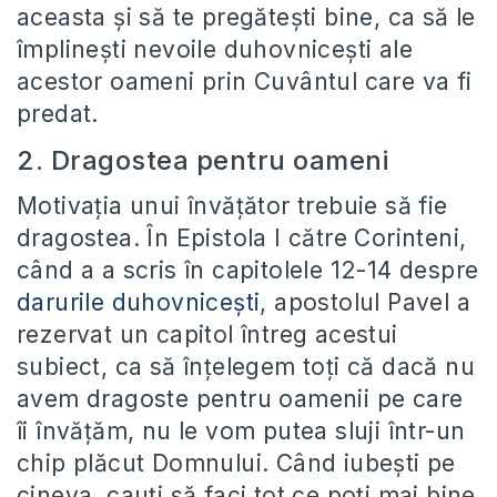
aceasta și să te pregătești bine, ca să le
împlinești nevoile duhovnicești ale
acestor oameni prin Cuvântul care va fi
predat.
2. Dragostea pentru oameni
Motivația unui învățător trebuie să fie
dragostea. În Epistola I către Corinteni,
când a a scris în capitolele 12-14 despre
darurile duhovnicești
, apostolul Pavel a
rezervat un capitol întreg acestui
subiect, ca să înțelegem toți că dacă nu
avem dragoste pentru oamenii pe care
îi învățăm, nu le vom putea sluji într-un
chip plăcut Domnului. Când iubești pe
cineva, cauți să faci tot ce poți mai bine