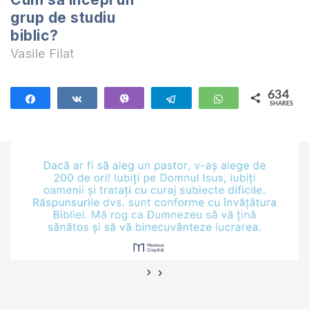
grup de studiu
biblic?
Vasile Filat
634
Share
Share
Vibe
Telegram
WhatsApp
SHARES
634
›
‹