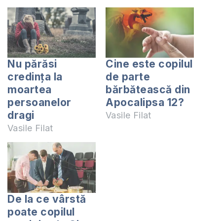
Nu părăsi
Cine este copilul
credința la
de parte
moartea
bărbătească din
persoanelor
Apocalipsa 12?
dragi
Vasile Filat
Vasile Filat
De la ce vârstă
poate copilul