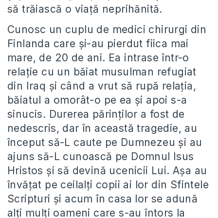
să trăiască o viață neprihănită.
Cunosc un cuplu de medici chirurgi din
Finlanda care și-au pierdut fiica mai
mare, de 20 de ani. Ea intrase într-o
relație cu un băiat musulman refugiat
din Iraq și când a vrut să rupă relația,
băiatul a omorât-o pe ea și apoi s-a
sinucis. Durerea părinților a fost de
nedescris, dar în această tragedie, au
început să-L caute pe Dumnezeu și au
ajuns să-L cunoască pe Domnul Isus
Hristos și să devină ucenicii Lui. Așa au
învățat pe ceilalți copii ai lor din Sfintele
Scripturi și acum în casa lor se adună
alți mulți oameni care s-au întors la