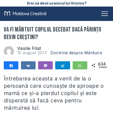
Vrei să devii ucenicul lui Hristos?
Va fi mântuit copilul decedat dacă părinții
devin creștini?
Vasile Filat
15 august 2017
Doctrina despre Mântuire
634
Share
Share
Vibe
Telegram
WhatsApp
SHARES
634
Întrebarea aceasta a venit de la o
persoană care cunoaște de aproape o
mamă ce și-a pierdut copilul și este
disperată să facă ceva pentru
mântuirea lui: