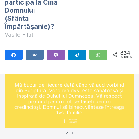
participa la Cina
Domnului
(Sfânta
Împărtășanie)?
Vasile Filat
634
Share
Share
Vibe
Telegram
WhatsApp
SHARES
634
›
‹