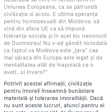
Uniunea Europeana, ca sa pătrundă
civilizaţia si acolo. E ultima speranţa
pentru homosexualii din Moldova: să
vină din afara UE ca să impună
toleranţa sociala şi în acel loc nenorocit
de Dumnezeu! Nu v-aţi gândit niciodată
ca faptul ca Moldova este „ţara” cea
mai săraca din Europa este legat şi de
mentalitatea atât de înapoiată ce o
aveţi…si invers?”
Potrivit acestei afirmaţii, civilizaţie
pentru imorali înseamnă bunăstare
materială şi tolerarea imoralităţii. Dacă
nu sunt aceste lucruri, atunci pentru ei