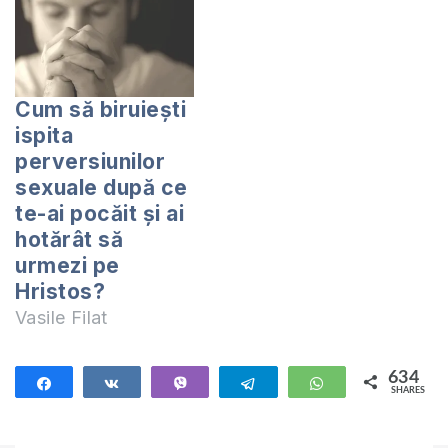
Cum să biruiești
ispita
perversiunilor
sexuale după ce
te-ai pocăit și ai
hotărât să
urmezi pe
Hristos?
Vasile Filat
634
Share
Share
Vibe
Telegram
WhatsApp
SHARES
634