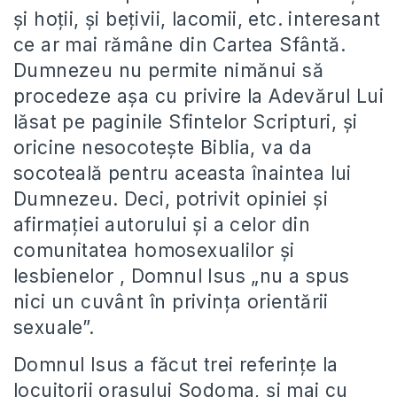
şi hoţii, şi beţivii, lacomii, etc. interesant
ce ar mai rămâne din Cartea Sfântă.
Dumnezeu nu permite nimănui să
procedeze aşa cu privire la Adevărul Lui
lăsat pe paginile Sfintelor Scripturi, şi
oricine nesocoteşte Biblia, va da
socoteală pentru aceasta înaintea lui
Dumnezeu. Deci, potrivit opiniei şi
afirmaţiei autorului şi a celor din
comunitatea homosexualilor şi
lesbienelor , Domnul Isus „nu a spus
nici un cuvânt în privinţa orientării
sexuale”.
Domnul Isus a făcut trei referinţe la
locuitorii oraşului Sodoma, şi mai cu