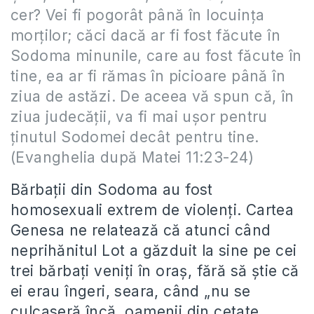
cer? Vei fi pogorât până în locuinţa
morţilor; căci dacă ar fi fost făcute în
Sodoma minunile, care au fost făcute în
tine, ea ar fi rămas în picioare până în
ziua de astăzi. De aceea vă spun că, în
ziua judecăţii, va fi mai uşor pentru
ţinutul Sodomei decât pentru tine.
(Evanghelia după Matei 11:23-24)
Bărbaţii din Sodoma au fost
homosexuali extrem de violenţi. Cartea
Genesa ne relatează că atunci când
neprihănitul Lot a găzduit la sine pe cei
trei bărbaţi veniţi în oraş, fără să ştie că
ei erau îngeri, seara, când „nu se
culcaseră încă, oamenii din cetate,