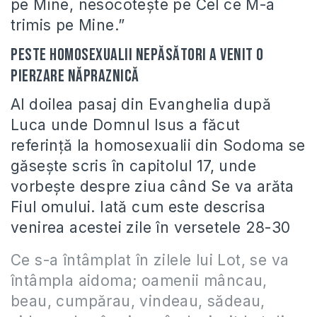
pe Mine, nesocoteşte pe Cel ce M-a
trimis pe Mine.”
Peste homosexualii nepăsători a venit o
pierzare năpraznică
Al doilea pasaj din Evanghelia după
Luca unde Domnul Isus a făcut
referinţă la homosexualii din Sodoma se
găseşte scris în capitolul 17, unde
vorbeşte despre ziua când Se va arăta
Fiul omului. Iată cum este descrisa
venirea acestei zile în versetele 28-30
Ce s-a întâmplat în zilele lui Lot, se va
întâmpla aidoma; oamenii mâncau,
beau, cumpărau, vindeau, sădeau,