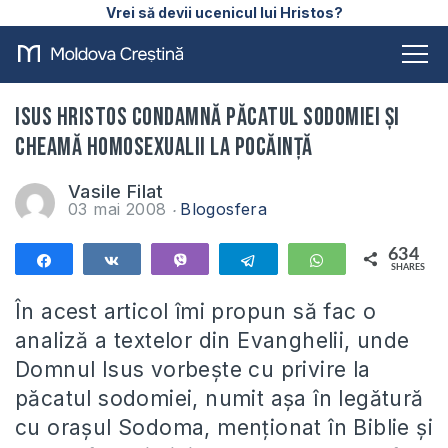
Vrei să devii ucenicul lui Hristos?
Isus Hristos condamnă păcatul sodomiei şi
cheamă homosexualii la pocăinţă
Vasile Filat
03 mai 2008
Blogosfera
634
Share
Share
Vibe
Telegram
WhatsApp
SHARES
634
În acest articol îmi propun să fac o
analiză a textelor din Evanghelii, unde
Domnul Isus vorbeşte cu privire la
păcatul sodomiei, numit aşa în legătură
cu oraşul Sodoma, menţionat în Biblie şi