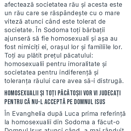
afectează societatea rău şi acesta este
un rău care se răspândeşte cu o mare
viteză atunci când este tolerat de
societate. În Sodoma toţi bărbaţii
ajunseră să fie homosexuali şi aşa au
fost nimiciţi ei, oraşul lor şi familiile lor.
Toţi au plătit preţul păcatului:
homosexualii pentru imoralitate şi
societatea pentru indiferenţă şi
toleranţa răului care avea să-i distrugă.
Homosexualii şi toţi păcătoşii vor vi judecaţi
pentru că nu-l acceptă pe Domnul Isus
În Evanghelia după Luca prima referinţă
la homosexualii din Sodoma a făcut-o
Domnul Isus atunci când „a mai rânduit