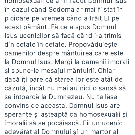
homosexuali ce ar fi făcut Domnul Isus
în cazul când Sodoma ar mai fi stat în
picioare pe vremea când a trăit El pe
acest pământ. Fă ce a spus Domnul
Isus ucenicilor să facă când i-a trimis
din cetate în cetate. Propovăduieşte
oamenilor despre mântuirea care este
la Domnul Isus. Mergi la oamenii imorali
şi spune-le mesajul mântuirii. Chiar
dacă îţi pare că starea lor este atât de
căzută, încât nu mai au nici o şansă să
se întoarcă la Dumnezeu. Nu te lăsa
convins de aceasta. Domnul Isus are
speranţe şi aşteaptă ca homosexualii şi
imoralii să se pocăiască. Fii un ucenic
adevărat al Domnului şi un martor al