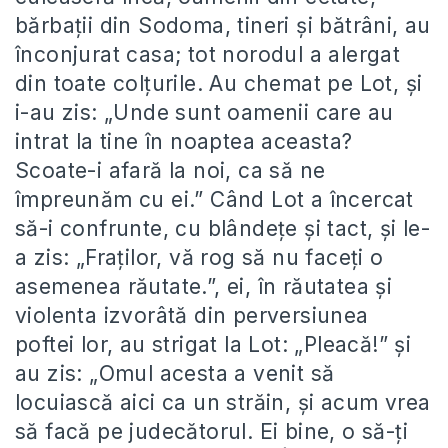
bărbaţii din Sodoma, tineri şi bătrâni, au
înconjurat casa; tot norodul a alergat
din toate colţurile. Au chemat pe Lot, şi
i-au zis: „Unde sunt oamenii care au
intrat la tine în noaptea aceasta?
Scoate-i afară la noi, ca să ne
împreunăm cu ei.” Când Lot a încercat
să-i confrunte, cu blândeţe şi tact, şi le-
a zis: „Fraţilor, vă rog să nu faceţi o
asemenea răutate.”, ei, în răutatea şi
violenta izvorâtă din perversiunea
poftei lor, au strigat la Lot: „Pleacă!” şi
au zis: „Omul acesta a venit să
locuiască aici ca un străin, şi acum vrea
să facă pe judecătorul. Ei bine, o să-ţi