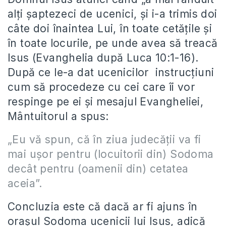
alţi şaptezeci de ucenici, şi i-a trimis doi
câte doi înaintea Lui, în toate cetăţile şi
în toate locurile, pe unde avea să treacă
Isus (Evanghelia după Luca 10:1-16).
După ce le-a dat ucenicilor instrucţiuni
cum să procedeze cu cei care îi vor
respinge pe ei şi mesajul Evangheliei,
Mântuitorul a spus:
„Eu vă spun, că în ziua judecăţii va fi
mai uşor pentru (locuitorii din) Sodoma
decât pentru (oamenii din) cetatea
aceia”.
Concluzia este că dacă ar fi ajuns în
oraşul Sodoma ucenicii lui Isus, adică