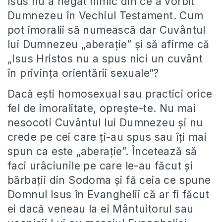
Isus nu a negat nimic din ce a vorbit
Dumnezeu în Vechiul Testament. Cum
pot imoralii să numească dar Cuvântul
lui Dumnezeu „aberaţie” şi să afirme că
„Isus Hristos nu a spus nici un cuvânt
în privinţa orientării sexuale”?
Dacă eşti homosexual sau practici orice
fel de imoralitate, opreşte-te. Nu mai
nesocoti Cuvântul lui Dumnezeu şi nu
crede pe cei care ţi-au spus sau îţi mai
spun ca este „aberaţie”. Încetează să
faci urâciunile pe care le-au făcut şi
bărbaţii din Sodoma şi fă ceia ce spune
Domnul Isus în Evanghelii că ar fi făcut
ei dacă veneau la ei Mântuitorul sau