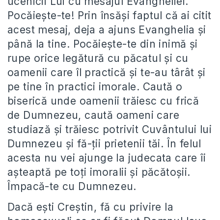
ucenicii Lui cu mesajul Evangheliei.
Pocăieşte-te! Prin însăşi faptul că ai citit
acest mesaj, deja a ajuns Evanghelia şi
până la tine. Pocăieşte-te din inimă şi
rupe orice legătură cu păcatul şi cu
oamenii care îl practică şi te-au târât şi
pe tine în practici imorale. Caută o
biserică unde oamenii trăiesc cu frică
de Dumnezeu, caută oameni care
studiază şi trăiesc potrivit Cuvântului lui
Dumnezeu şi fă-ţii prietenii tăi. În felul
acesta nu vei ajunge la judecata care îi
aşteaptă pe toţi imoralii şi păcătoşii.
Împacă-te cu Dumnezeu.
Dacă eşti Creştin, fă cu privire la