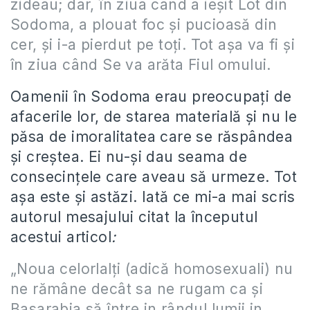
zideau; dar, în ziua când a ieşit Lot din
Sodoma, a plouat foc şi pucioasă din
cer, şi i-a pierdut pe toţi. Tot aşa va fi şi
în ziua când Se va arăta Fiul omului.
Oamenii în Sodoma erau preocupaţi de
afacerile lor, de starea materială şi nu le
păsa de imoralitatea care se răspândea
şi creştea. Ei nu-şi dau seama de
consecinţele care aveau să urmeze. Tot
aşa este şi astăzi. Iată ce mi-a mai scris
autorul mesajului citat la începutul
acestui articol
:
„Noua celorlalţi (adică homosexuali) nu
ne rămâne decât sa ne rugam ca şi
Basarabia să între in rândul lumii in