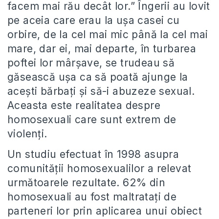
facem mai rău decât lor.” Îngerii au lovit
pe aceia care erau la uşa casei cu
orbire, de la cel mai mic până la cel mai
mare, dar ei, mai departe, în turbarea
poftei lor mârşave, se trudeau să
găsească uşa ca să poată ajunge la
aceşti bărbaţi şi să-i abuzeze sexual.
Aceasta este realitatea despre
homosexuali care sunt extrem de
violenţi.
Un studiu efectuat în 1998 asupra
comunităţii homosexualilor a relevat
următoarele rezultate. 62% din
homosexuali au fost maltrataţi de
parteneri lor prin aplicarea unui obiect