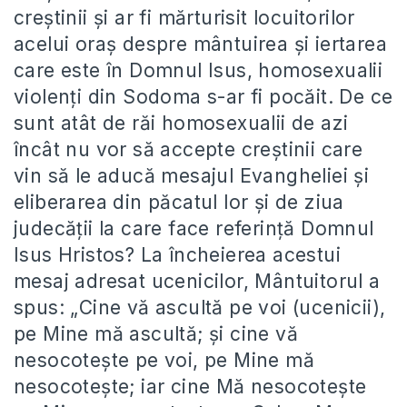
creştinii şi ar fi mărturisit locuitorilor
acelui oraş despre mântuirea şi iertarea
care este în Domnul Isus, homosexualii
violenţi din Sodoma s-ar fi pocăit. De ce
sunt atât de răi homosexualii de azi
încât nu vor să accepte creştinii care
vin să le aducă mesajul Evangheliei şi
eliberarea din păcatul lor şi de ziua
judecăţii la care face referinţă Domnul
Isus Hristos? La încheierea acestui
mesaj adresat ucenicilor, Mântuitorul a
spus: „Cine vă ascultă pe voi (ucenicii),
pe Mine mă ascultă; şi cine vă
nesocoteşte pe voi, pe Mine mă
nesocoteşte; iar cine Mă nesocoteşte