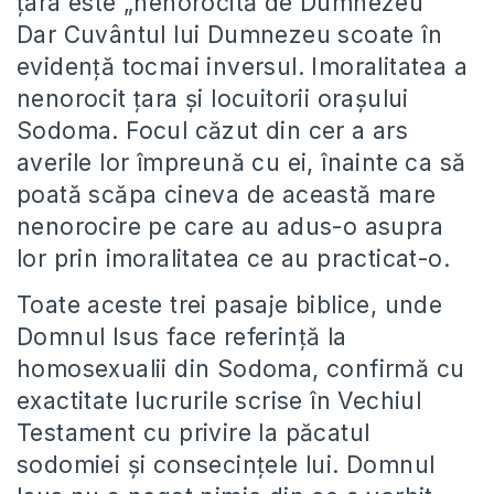
ţara este „nenorocită de Dumnezeu”
Dar Cuvântul lui Dumnezeu scoate în
evidenţă tocmai inversul. Imoralitatea a
nenorocit ţara şi locuitorii oraşului
Sodoma. Focul căzut din cer a ars
averile lor împreună cu ei, înainte ca să
poată scăpa cineva de această mare
nenorocire pe care au adus-o asupra
lor prin imoralitatea ce au practicat-o.
Toate aceste trei pasaje biblice, unde
Domnul Isus face referinţă la
homosexualii din Sodoma, confirmă cu
exactitate lucrurile scrise în Vechiul
Testament cu privire la păcatul
sodomiei şi consecinţele lui. Domnul