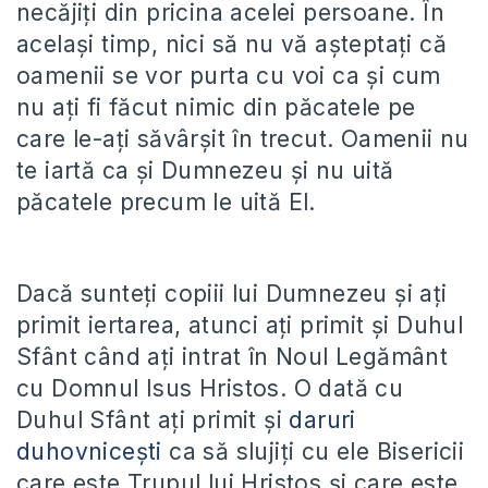
necăjiți din pricina acelei persoane. În
același timp, nici să nu vă așteptați că
oamenii se vor purta cu voi ca și cum
nu ați fi făcut nimic din păcatele pe
care le-ați săvârșit în trecut. Oamenii nu
te iartă ca și Dumnezeu și nu uită
păcatele precum le uită El.
Dacă sunteți copiii lui Dumnezeu și ați
primit iertarea, atunci ați primit și Duhul
Sfânt când ați intrat în Noul Legământ
cu Domnul Isus Hristos. O dată cu
Duhul Sfânt ați primit și
daruri
duhovnicești
ca să slujiți cu ele Bisericii
care este Trupul lui Hristos și care este