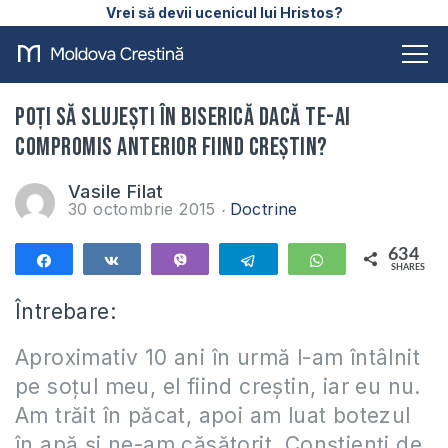
Vrei să devii ucenicul lui Hristos?
Poți să slujești în biserică dacă te-ai
compromis anterior fiind creștin?
Vasile Filat
30 octombrie 2015
Doctrine
634
Share
Share
Vibe
Telegram
WhatsApp
SHARES
634
Întrebare:
Aproximativ 10 ani în urmă l-am întâlnit
pe soțul meu, el fiind creștin, iar eu nu.
Am trăit în păcat, apoi am luat botezul
în apă și ne-am căsătorit. Conștienți de