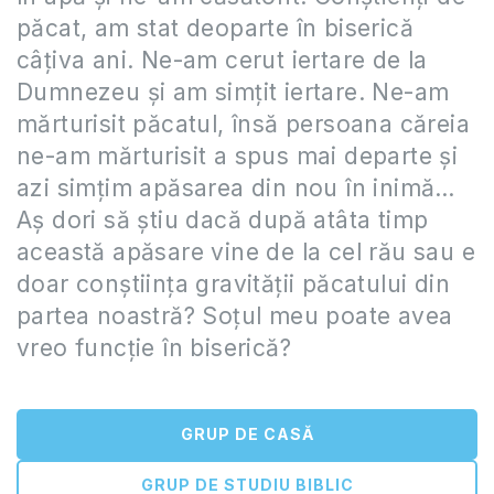
păcat, am stat deoparte în biserică
câțiva ani. Ne-am cerut iertare de la
Dumnezeu și am simțit iertare. Ne-am
mărturisit păcatul, însă persoana căreia
ne-am mărturisit a spus mai departe și
azi simțim apăsarea din nou în inimă…
Aș dori să știu dacă după atâta timp
această apăsare vine de la cel rău sau e
doar conștiința gravității păcatului din
partea noastră? Soțul meu poate avea
vreo funcție în biserică?
GRUP DE CASĂ
GRUP DE STUDIU BIBLIC