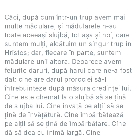
Căci, după cum într-un trup avem mai
multe mădulare, şi mădularele n-au
toate aceeaşi slujbă, tot aşa şi noi, care
suntem mulţi, alcătuim un singur trup în
Hristos; dar, fiecare în parte, suntem
mădulare unii altora. Deoarece avem
felurite daruri, după harul care ne-a fost
dat: cine are darul prorociei să-l
întrebuinţeze după măsura credinţei lui.
Cine este chemat la o slujbă să se ţină
de slujba lui. Cine învaţă pe alţii să se
ţină de învăţătură. Cine îmbărbătează
pe alţii să se ţină de îmbărbătare. Cine
dă să dea cu inimă largă. Cine