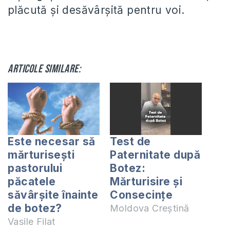
plăcută și desăvârșită pentru voi.
Articole similare:
Este necesar să
Test de
mărturisești
Paternitate după
pastorului
Botez:
păcatele
Mărturisire și
săvârșite înainte
Consecințe
de botez?
Moldova Creștină
Vasile Filat