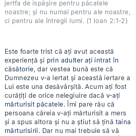
jertfa de ispăşire pentru păcatele
noastre; şi nu numai pentru ale noastre,
ci pentru ale întregii lumi. (1 Ioan 2:1-2)
Este foarte trist că ați avut această
experiență și
prin adulter ați intrat în
căsătorie
, dar vestea bună este că
Dumnezeu v-a iertat și această iertare a
Lui este una desăvârșită. Acum ați fost
curățiți de orice nelegiuire dacă
v-ați
mărturisit păcatele
. Îmi pare rău că
persoana căreia v-ați mărturisit a mers
și a spus altora și nu a știut să țină
taina
mărturisirii
. Dar nu mai trebuie să vă