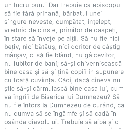
un lucru bun.” Dar trebuie ca episcopul
să fie fără prihană, bărbatul unei
singure neveste, cumpătat, înţelept,
vrednic de cinste, primitor de oaspeţi,
în stare să înveţe pe alţii. Să nu fie nici
beţiv, nici bătăuş, nici doritor de câştig
mârşav, ci să fie blând, nu gâlcevitor,
nu iubitor de bani; să-şi chivernisească
bine casa şi să-şi ţină copiii în supunere
cu toată cuviinţa. Căci, dacă cineva nu
ştie să-şi cârmuiască bine casa lui, cum
va îngriji de Biserica lui Dumnezeu? Să
nu fie întors la Dumnezeu de curând, ca
nu cumva să se îngâmfe şi să cadă în
osânda diavolului. Trebuie să aibă şi o