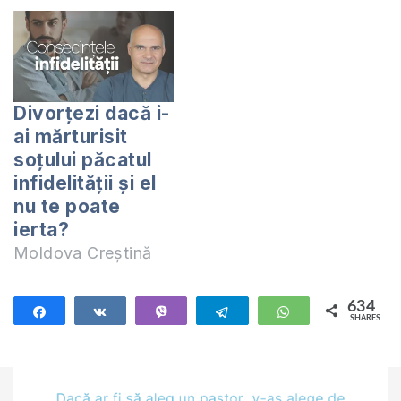
Divorțezi dacă i-
ai mărturisit
soțului păcatul
infidelității și el
nu te poate
ierta?
Moldova Creștină
634
Share
Share
Vibe
Telegram
WhatsApp
SHARES
634