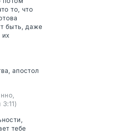
о потом
то то, что
отова
т быть, даже
 их
ва, апостол
инно,
3:11)
ьности,
ает тебе