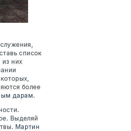
 служения,
оставь список
 из них
вании
екоторых,
ляются более
ным дарам
.
ности.
ое. Выделяй
итвы.
Мартин