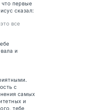
, что первые
исус сказал:
это все
тебе
евала и
приятными.
ость с
лнения самых
итетных и
ого, тебе