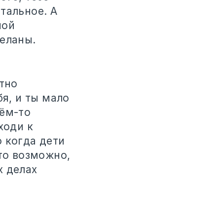
тальное. А
шой
деланы.
атно
бя, и ты мало
чём-то
ходи к
 когда дети
это возможно,
х делах