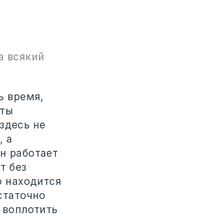
а всякий
ь время,
 ты
здесь не
, а
н работает
т без
о находится
статочно
к воплотить