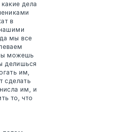
 какие дела
учениками
ат в
 нашими
да мы все
спеваем
 ты можешь
ты делишься
огать им,
т сделать
нисла им, и
ть то, что