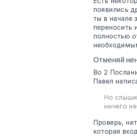
Есть некотор
появились др
ты в начале 
переносить 
полностью о
необходимы
Отменяй не
Во 2 Послан
Павел написа
Но слыши
ничего не
Проверь, нет
которая вход