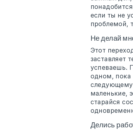
понадобится
если ты не у
проблемой, 
Не делай мн
Этот переход
заставляет т
успеваешь. 
одном, пока 
следующему 
маленькие, э
старайся со
одновременн
Делись рабо