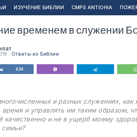
ЬИ
ИЗУЧЕНИЕ БИБЛИИ
CMPS ANTIOHIA
ПОЖЕ
ие временем в служении Бо
илат
2016
Ответы из Библии
ься
Поделиться
634
Vibe
Telegram
ногочисленных и разных служениях, как 
 время и управлять им таким образом, ч
ё качественно и не в ущерб моему здоро
 семьи?