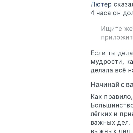
Лютер
сказал
4 часа он до
Ищите же 
приложитс
Если ты дел
мудрости, ка
делала всё н
Начинай с в
Как правило
Большинство
лёгких и пр
важных дел. 
выжных дел, 