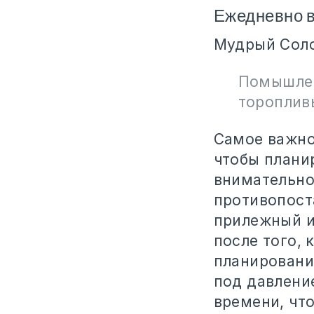
Ежедневно 
Мудрый Соло
Помышлен
торопливы
Самое важное
чтобы плани
внимательно
противопост
прилежный и
после того, 
планирования
под давлени
времени, что