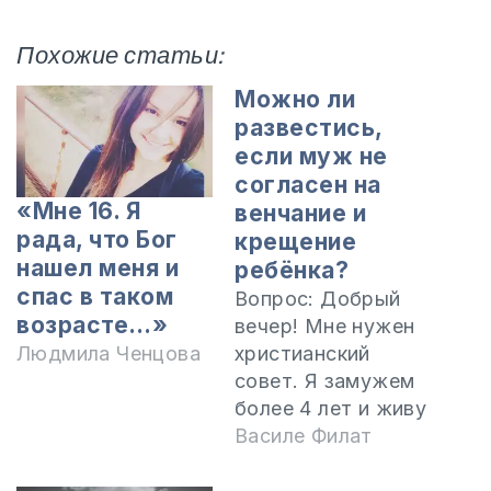
Похожие статьи:
Можно ли
развестись,
если муж не
согласен на
«Мне 16. Я
венчание и
рада, что Бог
крещение
нашел меня и
ребёнка?
спас в таком
Вопрос: Добрый
возрасте…»
вечер! Мне нужен
христианский
Людмила Ченцова
совет. Я замужем
более 4 лет и живу
в Испании. Я —
Василе Филат
гражданка
Республики