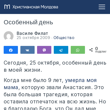
Особенный день
Василе Филат
25 октября 2009
Общество
0
Поделиться
Поделиться
Vibe
Telegram
WhatsApp
ПОДЕЛИЛИС
Сегодня, 25 октября, особенный день
в моей жизни.
Когда мне было 9 лет,
умерла моя
мама
, которую звали Анастасия. Это
была большая трагедия, которая
оставила отпечаток на всю жизнь. Но
я благодарю Бога, что Он дал мне