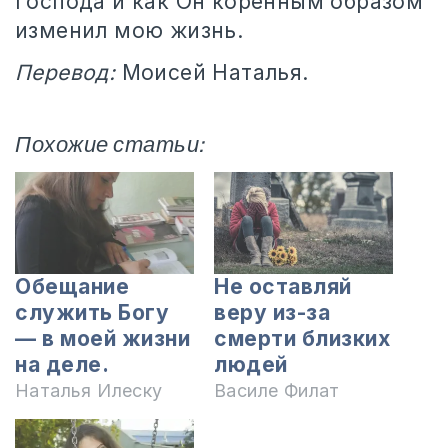
Господа и как Он коренным образом
изменил мою жизнь.
Перевод:
Моисей Наталья.
Похожие статьи:
Обещание
Не оставляй
служить Богу
веру из-за
— в моей жизни
смерти близких
на деле.
людей
Наталья Илеску
Василе Филат