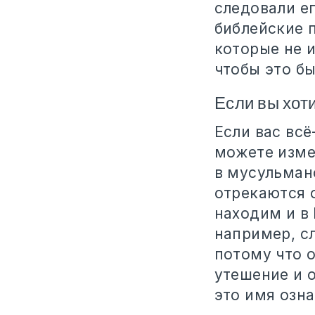
следовали ег
библейские п
которые не 
чтобы это бы
Если вы хот
Если вас всё
можете изме
в мусульманс
отрекаются 
находим и в 
например, сл
потому что 
утешение и о
это имя озн