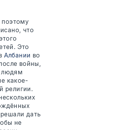
, поэтому
исано, что
этого
етей. Это
 в
Албании
во
после войны,
и людям
е какое-
й религии.
 нескольких
рождённых
 решали дать
тобы не