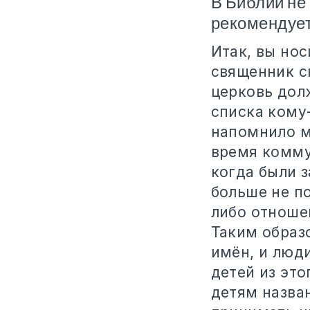
В Библии не
рекомендует
Итак, вы нос
священник ск
церковь долж
списка кому-
напомнило м
время комму
когда были 
больше не п
либо отношен
Таким образ
имён, и люд
детей из это
детям назва