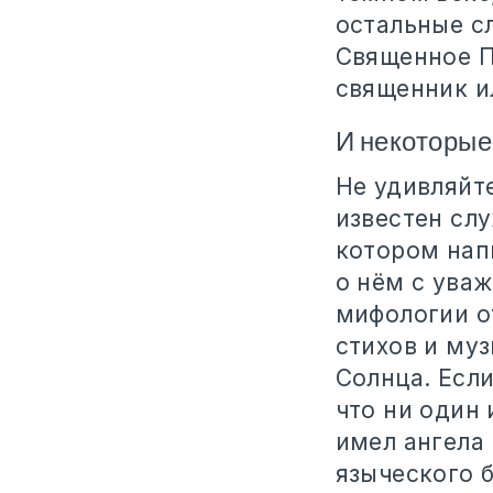
остальные сл
Священное П
священник ил
И некоторые
Не удивляйт
известен слу
котором нап
о нём с ува
мифологии от
стихов и му
Солнца. Если
что ни один 
имел ангела 
языческого б