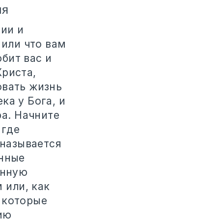
ия
нии и
, или что вам
юбит вас и
Христа,
овать жизнь
ка у Бога, и
ра. Начните
 где
 называется
ённые
анную
 или, как
 которые
ию