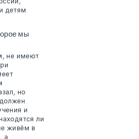
оссии,
и детям
торое мы
м
, не имеют
при
меет
м
зал, но
 должен
учения и
находятся ли
не живём в
, а