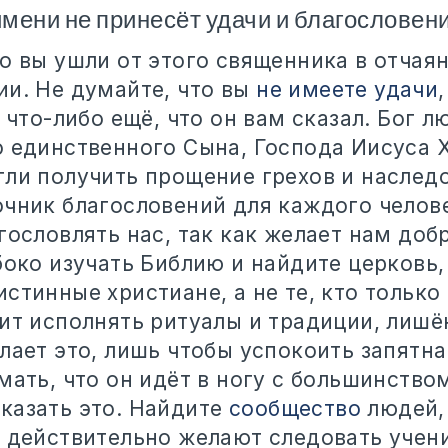
мени не принесёт удачи и благословен
о вы ушли от этого священника в отчая
ии. Не думайте, что вы
не имеете удачи
и что-либо ещё, что он вам сказал. Бог л
о единственного Сына, Господа Иисуса 
гли получить прощение грехов и наслед
чник благословений для каждого челове
гословлять нас, так как желает нам доб
боко изучать Библию и найдите церковь,
стинные христиане, а не те, кто только
дит исполнять ритуалы и традиции, лиш
елает это, лишь чтобы успокоить запятн
мать, что он идёт в ногу с большинством
казать это. Найдите
сообщество
людей,
и действительно желают следовать учен