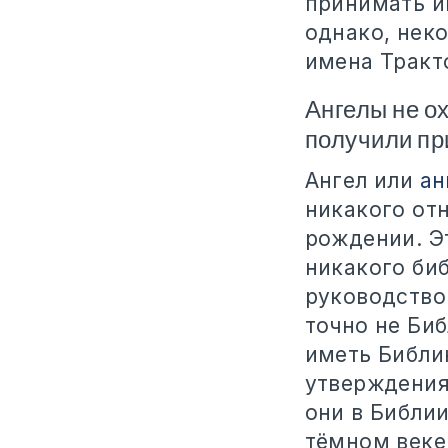
принимать и
однако, нек
имена Тракто
Ангелы не о
получили пр
Ангел или
ан
никакого от
рождении. Э
никакого би
руководствов
точно не Би
иметь Библию
утверждения
они в Библи
тёмном веке,