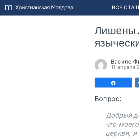
ВСЕ СТАТ
Лишены л
язычески
Василе Ф
11 апреля 
Поделит
Вопрос:
Добрый де
что моего
церкви, и