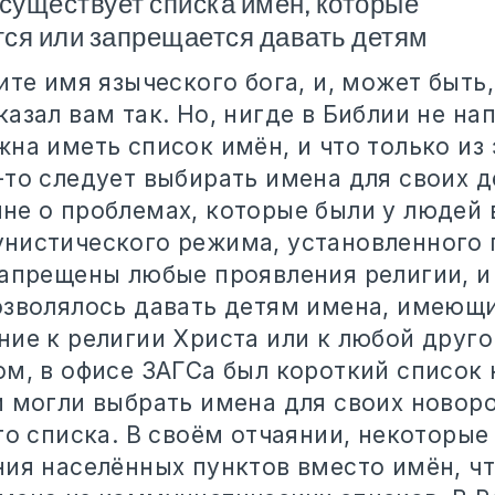
 существует списка имён, которые
ся или запрещается давать детям
ите имя языческого бога, и, может быть
азал вам так. Но, нигде в Библии не нап
на иметь список имён, и что только из 
то следует выбирать имена для своих д
не о проблемах, которые были у людей
нистического режима, установленного 
запрещены любые проявления религии, 
озволялось давать детям имена, имеющи
ие к религии Христа или к любой друго
ом, в офисе ЗАГСа был короткий список
и могли выбрать имена для своих ново
го списка. В своём отчаянии, некоторые
ния населённых пунктов вместо имён, ч