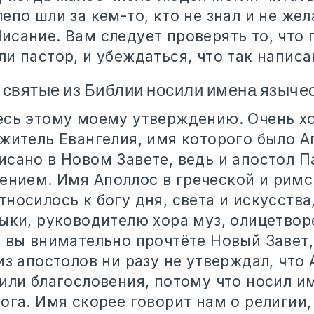
епо шли за кем-то, кто не знал и не жел
исание. Вам следует проверять то, что 
и пастор, и убеждаться, что так написа
 святые из Библии носили имена язычес
есь этому моему утверждению. Очень х
житель Евангелия, имя которого было Ап
исано в Новом Завете, ведь и апостол П
жением. Имя
Аполлос
в греческой и рим
носилось к богу дня, света и искусства
зыки, руководителю хора муз, олицетво
 вы внимательно прочтёте Новый Завет,
из апостолов ни разу не утверждал, что
или благословения, потому что носил и
ога. Имя скорее говорит нам о религии,