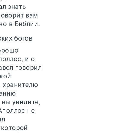
ал знать
говорит вам
но в Библии.
ких богов
орошо
оллос, и о
авел говорил
ской
, хранителю
рению
 вы увидите,
 Аполлос не
мя
 которой