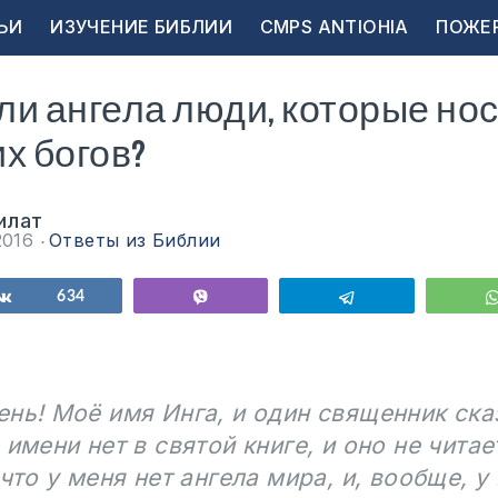
ЬИ
ИЗУЧЕНИЕ БИБЛИИ
CMPS ANTIOHIA
ПОЖЕ
и ангела люди, которые но
х богов?
илат
2016
Ответы из Библии
ься
Поделиться
634
Vibe
Telegram
нь! Моё имя Инга, и один священник ска
 имени нет в святой книге, и оно не читае
 что у меня нет ангела мира, и, вообще, у