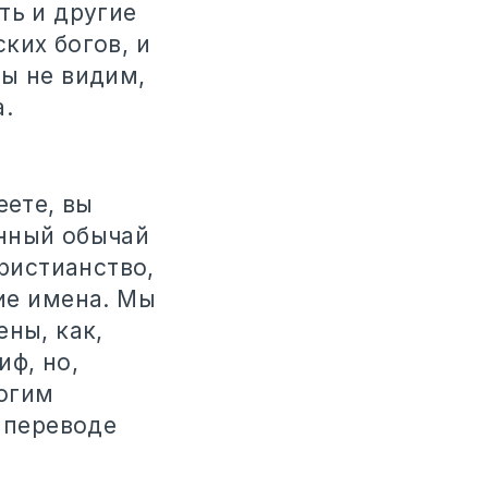
ть и другие
ких богов, и
мы не видим,
а.
еете, вы
ённый обычай
христианство,
ие имена. Мы
ены, как,
иф, но,
ногим
в переводе