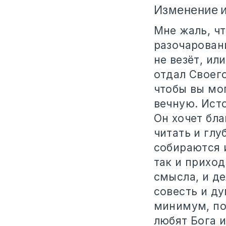
Изменение и
Мне жаль, чт
разочарован
не везёт, ил
отдал Своег
чтобы вы мо
вечную. Исто
Он хочет бла
читать и глу
собираются и
так и прихо
смысла, и д
совесть и ду
минимум, по
любят Бога 