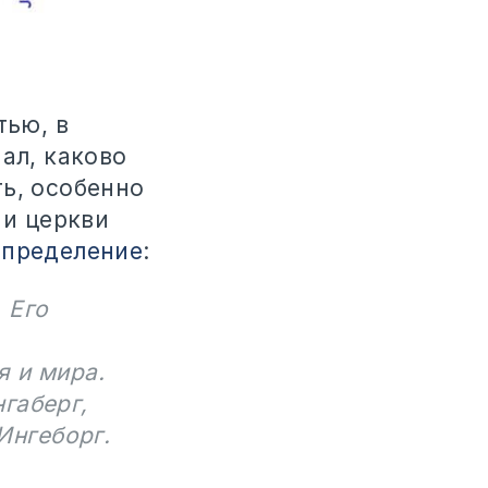
тью, в
нал, каково
ь, особенно
 и церкви
определение
:
 Его
я и мира.
габерг,
 Ингеборг.