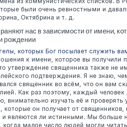
мена из коммунистических списков. В Р
оторые были очень ревностными и давал
рина, Октябрина и т. д.
храняют нас в зависимости от имени, ко
и рождении
гелы, которых Бог посылает служить ва
ношения к имени, которое вы получили 
то утверждение священника также не и
блейского подтверждения. Я не знаю, че
ался священник во всём, что он вам ска
блией. Как раз поэтому, каждый человек
, внимательно изучать её и проверять 
, которые он получает от священников, 
и и являются ли истинными. Мы больше 
 когда малое число людей могли читать