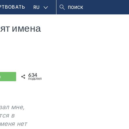
РТВОВАТЬ
RU
сят имена
634
WhatsApp
ПОДЕЛИЛИСЬ
зал мне,
тся в
 меня нет