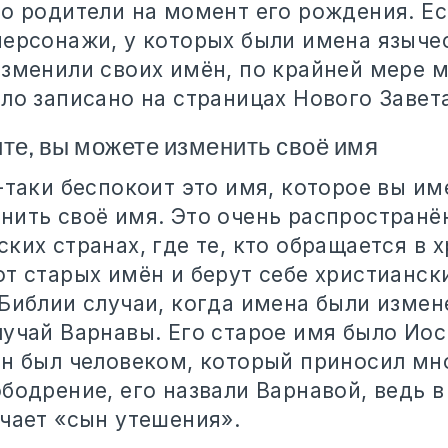
о родители на момент его рождения. Ес
ерсонажи, у которых были имена язычес
изменили своих имён, по крайней мере 
ло записано на страницах Нового Завет
ите, вы можете изменить своё имя
-таки беспокоит это имя, которое вы им
нить своё имя. Это очень распростран
ких странах, где те, кто обращается в 
от старых имён и берут себе христианск
Библии случаи, когда имена были измен
учай Варнавы. Его старое имя было Иос
он был человеком, который приносил м
бодрение, его назвали Варнавой, ведь 
ачает «сын утешения».