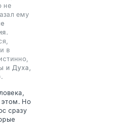
о не
казал ему
не
ия
.
ся,
и в
истинно,
ы и Духа,
.
ловека,
 этом. Но
ос сразу
торые