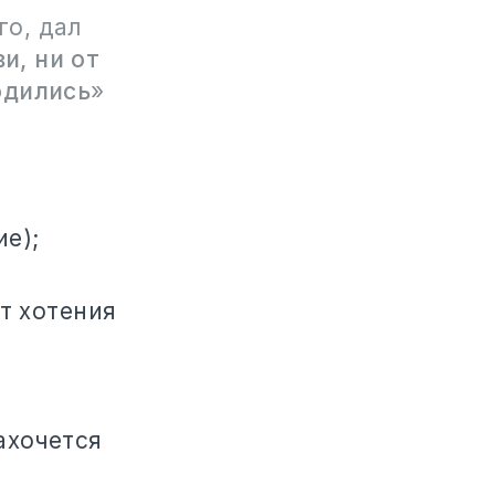
го, дал
и, ни от
одились
»
е);
от хотения
ахочется