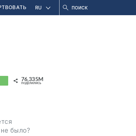
РТВОВАТЬ
RU
76,335M
hatsApp
ПОДЕЛИЛИСЬ
ется
 не было?