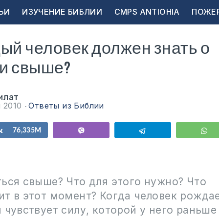
ЬИ
ИЗУЧЕНИЕ БИБЛИИ
CMPS ANTIOHIA
ПОЖЕ
ый человек должен знать о
и свыше?
илат
я 2010
Ответы из Библии
ься
Поделиться
76,335M
Vibe
Telegram
W
ться свыше? Что для этого нужно? Что
ит в этот момент? Когда человек рожда
 чувствует силу, которой у него раньше