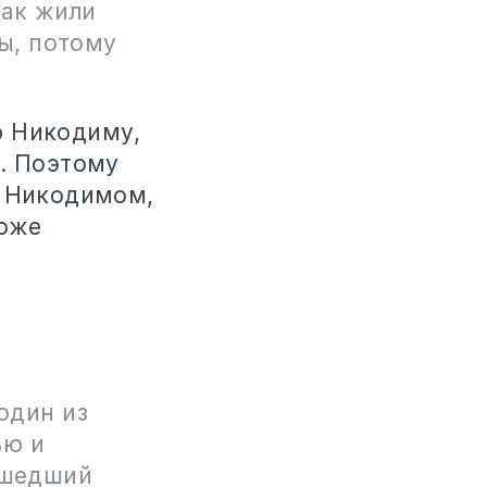
как жили
ы, потому
ю Никодиму,
ы. Поэтому
с Никодимом,
тоже
один из
ью и
ришедший