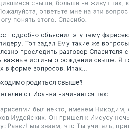
дившиеся свыше, больше не живут так, 
Пожалуйста, ответьте мне на эти вопрос
могу понять этого. Спасибо.
ос подробно объяснил эту тему фарисе
лидеру. Тот задал Ему такие же вопрос
олезно проследить разговор Спасителя 
ь важные истины о рождении свыше. Я 
х в форме вопросов. Итак…
ходимо родиться свыше?
ангелия от Иоанна начинается так:
арисеями был некто, именем Никодим, 
ков Иудейских. Он пришел к Иисусу ноч
у: Равви! мы знаем, что Ты учитель, п