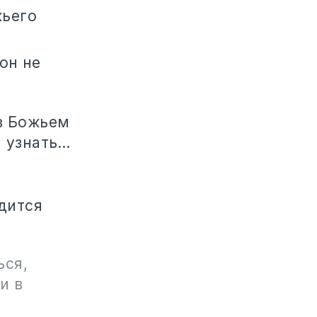
жьего
он не
 в Божьем
ы узнать…
одится
ься,
и в