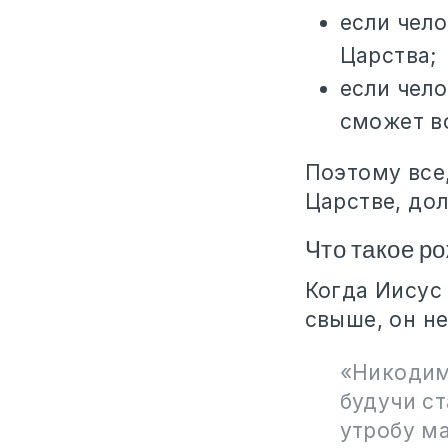
если чело
Царства;
если чело
сможет в
Поэтому все
Царстве, дол
Что такое р
Когда Иисус 
свыше, он н
«Никодим
будучи ст
утробу ма