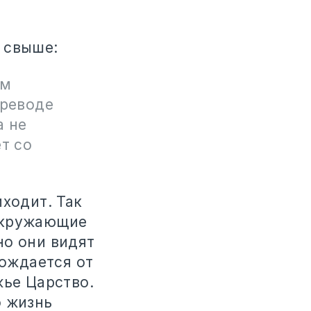
 свыше:
ам
реводе
а не
т со
иходит. Так
Окружающие
но они видят
рождается от
жье Царство.
о жизнь