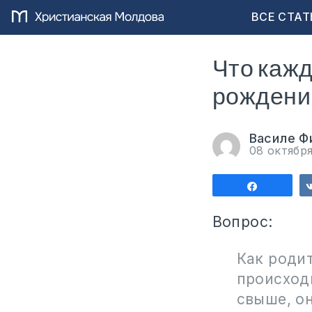
ВСЕ СТАТ
Что кажд
рождени
Василе Ф
08 октябр
Поделит
Вопрос:
Как роди
происход
свыше, он