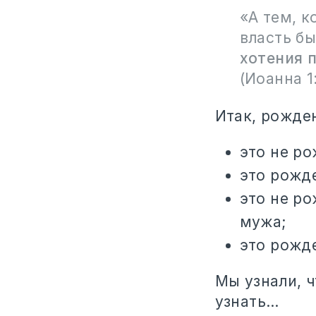
«А тем, к
власть б
хотения п
(Иоанна 1:
Итак, рожде
это не ро
это рожде
это не ро
мужа;
это рожде
Мы узнали, 
узнать…