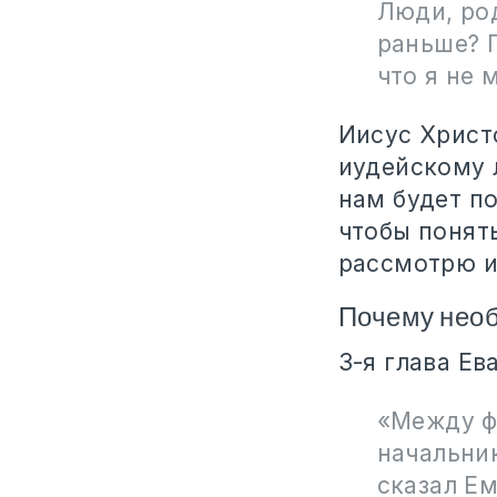
Люди, ро
раньше? 
что я не 
Иисус Христ
иудейскому 
нам будет п
чтобы понят
рассмотрю и
Почему необ
3-я глава Ев
«Между ф
начальни
сказал Ем