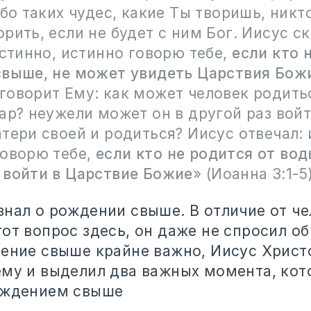
ибо таких чудес, какие Ты творишь, никт
рить, если не будет с ним Бог. Иисус с
истинно, истинно говорю тебе,
если кто 
свыше, не может увидеть Царствия Бож
говорит Ему: как может человек родить
ар? неужели может он в другой раз войт
тери своей и родиться? Иисус отвечал: 
говорю тебе,
если кто не родится от вод
 войти в Царствие Божие
»‎ (Иоанна 3:1-5)
знал о рождении свыше. В отличие от че
от вопрос здесь, он даже не спросил об
дение свыше крайне важно, Иисус Христ
ему и выделил два важных момента, ко
ождением свыше