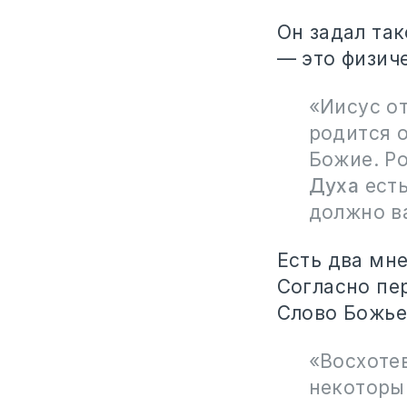
Он задал та
— это физич
«Иисус от
родится 
Божие. Р
Духа
есть
должно ва
Есть два мне
Согласно пе
Слово Божье
«Восхоте
некоторым