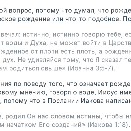
кой вопрос, потому что думал, что рожд
еское рождение или что-то подобное. 
вечал: истинно, истинно говорю тебе, е
от воды и
Духа
, не может войти в Царст
ожденное от плоти есть плоть, а рожде
 дух. Не удивляйся тому, что Я сказал те
м родиться свыше» (Иоанна 3:5-7).
ния по поводу того, что означает рожде
рвому мнению, говоря о воде, Иисус име
, потому что в Послании Иакова написа
в,
родил Он нас словом истины
, чтобы 
 начатком Его созданий» (Иакова 1:18).