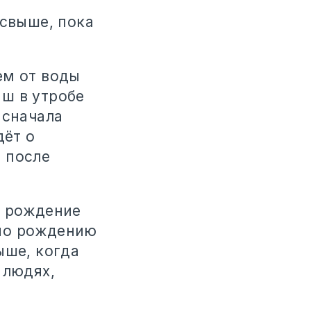
 свыше, пока
ем от воды
ш в утробе
 сначала
дёт о
 после
о рождение
жно рождению
ыше, когда
 людях,