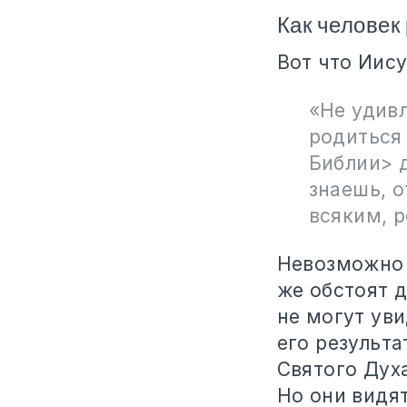
Как человек
Вот что Иис
«Не удивл
родиться
Библии> д
знаешь, о
всяким, р
Невозможно у
же обстоят 
не могут ув
его результа
Святого Духа
Но они видя