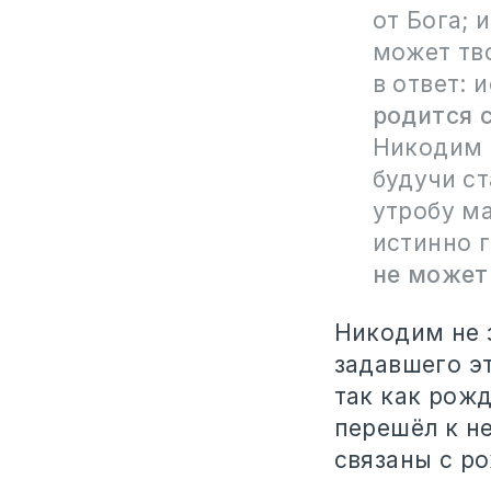
от Бога; 
может тво
в ответ: 
родится 
Никодим 
будучи ст
утробу ма
истинно 
не может
Никодим не 
задавшего эт
так как рож
перешёл к н
связаны с р