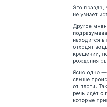
Это правда, 
не узнает ис
Другое мнен
подразумева
находится в
отходят воды
крещении, п
рождения св
Ясно одно —
свыше проис
от плоти. Т
речь идёт о
которые прин