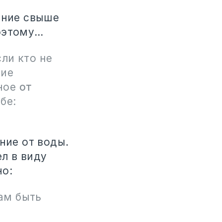
ение свыше
Поэтому…
сли кто не
вие
нное
от
бе:
ние от воды.
л в виду
но:
нам быть