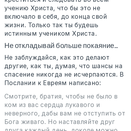
учению Христа, что бы это не
включало в себя, до конца свой
жизни. Только так ты будешь
истинным учеником Христа.
Не откладывай больше покаяние…
Не заблуждайся, как это делают
другие, как ты, думая, что шансы на
спасение никогда не исчерпаются. В
Послании к Евреям написано:
Смотрите, братия, чтобы не было в
ком из вас сердца лукавого и
неверного, дабы вам не отступить от
Бога живаго. Но наставляйте друг
друга каждый день, доколе можно