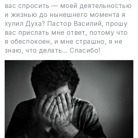
вас спросить — моей деятельностью
и жизнью до нынешнего момента я
хулил Духа? Пастор Василий, прошу
вас прислать мне ответ, потому что
я обеспокоен, и мне страшно, я не
знаю, что делать… Спасибо!