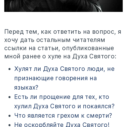
Перед тем, как ответить на вопрос, я
хочу дать остальным читателям
ссылки на статьи, опубликованные
мной ранее о хуле на Духа Святого:
Хулят ли Духа Святого люди, не
признающие говорения на
языках?
Есть ли прощение для тех, кто
хулил Духа Святого и покаялся?
Что является грехом к смерти?
Не оскорбляйте Духа Святого!