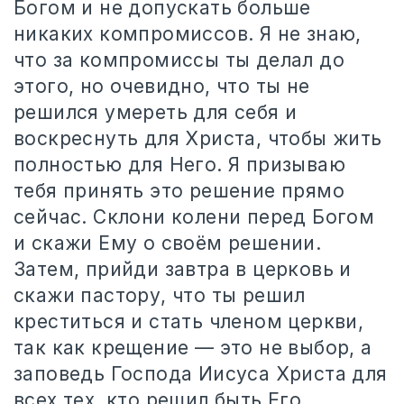
Богом и не допускать больше
никаких компромиссов. Я не знаю,
что за компромиссы ты делал до
этого, но очевидно, что ты не
решился умереть для себя и
воскреснуть для Христа, чтобы жить
полностью для Него. Я призываю
тебя принять это решение прямо
сейчас. Склони колени перед Богом
и скажи Ему о своём решении.
Затем, прийди завтра в церковь и
скажи пастору, что ты решил
креститься и стать членом церкви,
так как крещение — это не выбор, а
заповедь Господа Иисуса Христа для
всех тех, кто решил быть Его