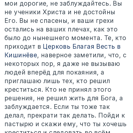
мои дорогие, не заблуждайтесь. Вы
не ученики Христа и не достойны
Его. Вы не спасены, и ваши грехи
остались на ваших плечах, как это
было до нынешнего момента. Те, кто
приходит в
Церковь Благая Весть в
Кишинёве
, наверное заметили, что, с
некоторых пор, я даже не вызываю
людей вперёд для покаяния, а
приглашаю лишь тех, кто решил
креститься. Кто не принял этого
решения, не решил жить для Бога, а
заблуждается. Если ты тоже так
делал, прекрати так делать. Пойди к
пастырю и скажи ему, что ты хочешь
креститься и следовать во всём