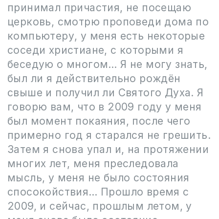
принимал причастия, не посещаю
церковь, смотрю проповеди дома по
компьютеру, у меня есть некоторые
соседи христиане, с которыми я
беседую о многом… Я не могу знать,
был ли я действительно рождён
свыше и получил ли Святого Духа. Я
говорю вам, что в 2009 году у меня
был момент покаяния, после чего
примерно год я старался не грешить.
Затем я снова упал и, на протяжении
многих лет, меня преследовала
мысль, у меня не было состояния
спосокойствия… Прошло время с
2009, и сейчас, прошлым летом, у