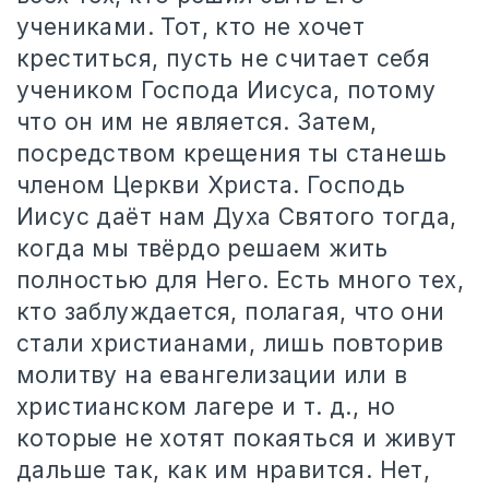
учениками. Тот, кто не хочет
креститься, пусть не считает себя
учеником Господа Иисуса, потому
что он им не является. Затем,
посредством крещения ты станешь
членом Церкви Христа. Господь
Иисус даёт нам Духа Святого тогда,
когда мы твёрдо решаем жить
полностью для Него. Есть много тех,
кто заблуждается, полагая, что они
стали христианами, лишь повторив
молитву на евангелизации или в
христианском лагере и т. д., но
которые не хотят покаяться и живут
дальше так, как им нравится. Нет,