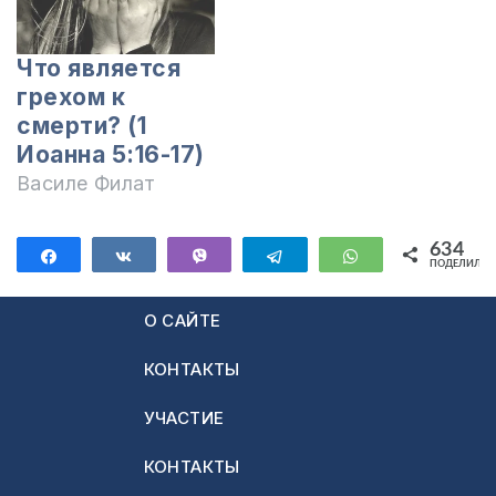
“возвращусь в дом
это, но потом
мой, откуда я
очень пожалел и
вышел”. Если в
Что является
искренне
человеке не живет
грехом к
покаялся? Для
Христос, тогда в
смерти? (1
начала давайте
него входят других
Иоанна 5:16-17)
прочитаем весь
духи? Перед тем
Василе Филат
текст, на…
как дать ответ,
было бы хорошо
прочитать весь
634
Поделиться
Поделиться
Vibe
Telegram
WhatsApp
ПОДЕЛИЛИС
библейский
634
отрывок,…
О САЙТЕ
КОНТАКТЫ
УЧАСТИЕ
КОНТАКТЫ