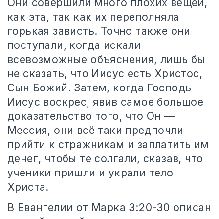
Они совершили много плохих вещей,
как эта, так как их переполняла
горькая зависть. Точно также они
поступали, когда искали
всевозможные объяснения, лишь бы
не сказать, что Иисус есть Христос,
Сын Божий. Затем, когда Господь
Иисус воскрес, явив самое большое
доказательство того, что Он —
Мессия, они всё таки предпочли
прийти к стражникам и заплатить им
денег, чтобы те солгали, сказав, что
ученики пришли и украли тело
Христа.
В Евангелии от Марка 3:20-30 описан