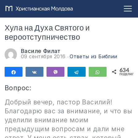
Хула на Духа Святого и
вероотступничество
Василе Филат
09 сентября 2016
Ответы из Библии
634
Поделиться
Поделиться
Vibe
Telegram
WhatsApp
ПОДЕЛИЛИС
634
Вопрос:
Добрый вечер, пастор Василий!
Благодарю вас за внимание, и что вы
уделили внимание моим
предыдущим вопросам и дали мне
ответ. У меня есть страх, который