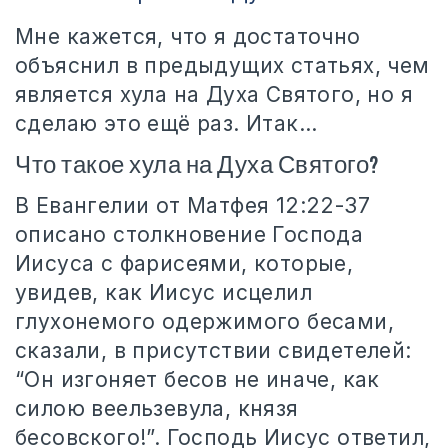
Мне кажется, что я достаточно
объяснил в предыдущих статьях, чем
является хула на Духа Святого, но я
сделаю это ещё раз. Итак…
Что такое хула на Духа Святого?
В Евангелии от Матфея 12:22-37
описано столкновение Господа
Иисуса с фарисеями, которые,
увидев, как Иисус исцелил
глухонемого одержимого бесами,
сказали, в присутствии свидетелей:
“Он изгоняет бесов не иначе, как
силою веельзевула, князя
бесовского!”. Господь Иисус ответил,