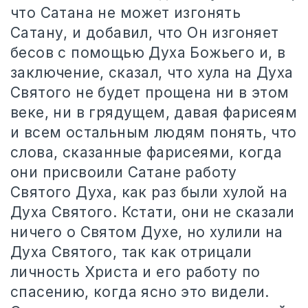
что Сатана не может изгонять
Сатану, и добавил, что Он изгоняет
бесов с помощью Духа Божьего и, в
заключение, сказал, что хула на Духа
Святого не будет прощена ни в этом
веке, ни в грядущем, давая фарисеям
и всем остальным людям понять, что
слова, сказанные фарисеями, когда
они присвоили Сатане работу
Святого Духа, как раз были хулой на
Духа Святого. Кстати, они не сказали
ничего о Святом Духе, но хулили на
Духа Святого, так как отрицали
личность Христа и его работу по
спасению, когда ясно это видели.