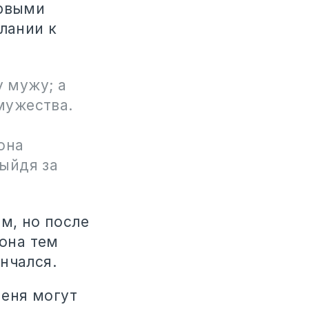
ервыми
лании к
 мужу; а
мужества.
,
она
выйдя за
м, но после
 она тем
нчался.
меня могут