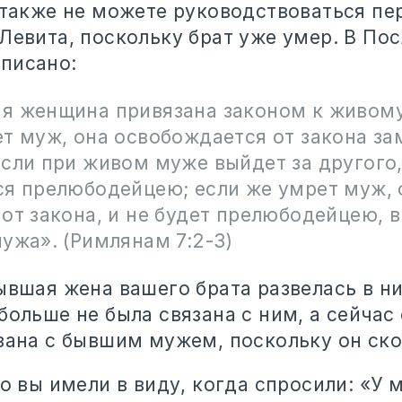
ы также не можете руководствоваться п
Левита, поскольку брат уже умер. В Пос
писано:
я женщина привязана законом к живому
т муж, она освобождается от закона за
если при живом муже выйдет за другого
ся прелюбодейцею; если же умрет муж, 
от закона, и не будет прелюбодейцею, 
ужа». (Римлянам 7:2-3)
ывшая жена вашего брата развелась в ни
больше не была связана с ним, а сейчас
язана с бывшим мужем, поскольку он ско
то вы имели в виду, когда спросили: «У 