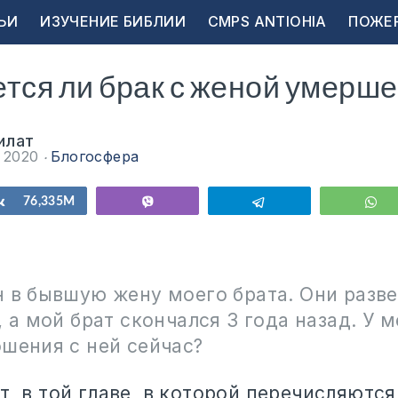
ЬИ
ИЗУЧЕНИЕ БИБЛИИ
CMPS ANTIOHIA
ПОЖЕ
тся ли брак с женой умерше
илат
я 2020
Блогосфера
ься
Поделиться
76,335M
Vibe
Telegram
W
 в бывшую жену моего брата. Они разве
, а мой брат скончался 3 года назад. У 
шения с ней сейчас?
т, в той главе, в которой перечисляются