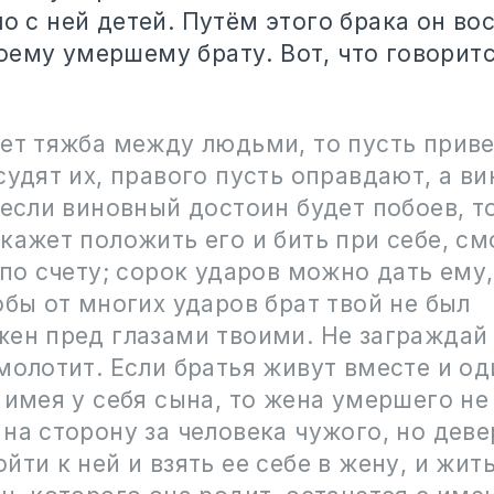
ло с ней детей. Путём этого брака он во
оему умершему брату. Вот, что говоритс
ет тяжба между людьми, то пусть приве
судят их, правого пусть оправдают, а в
 если виновный достоин будет побоев, т
кажет положить его и бить при себе, см
 по счету; сорок ударов можно дать ему,
обы от многих ударов брат твой не был
ен пред глазами твоими. Не заграждай 
молотит. Если братья живут вместе и од
 имея у себя сына, то жена умершего н
на сторону за человека чужого, но деве
йти к ней и взять ее себе в жену, и жит