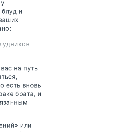
ду
 блуд и
 ваших
ано:
блудников
 вас на путь
иться,
то есть вновь
раке брата, и
бязанным
ений» или