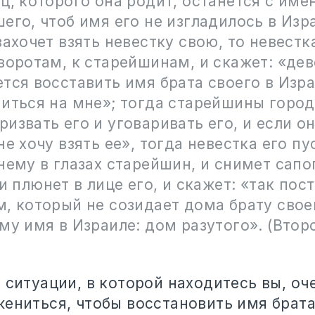
ц, которого она родит, останется с име
его, чтоб имя его не изгладилось в Изр
захочет взять невестку свою, то невестк
воротам, к старейшинам, и скажет: «де
тся восставить имя брата своего в Изра
иться на мне»; тогда старейшины город
извать его и уговаривать его, и если он
не хочу взять ее», тогда невестка его пу
нему в глазах старейшин, и снимет сапог
 и плюнет в лице его, и скажет: «так пос
, который не созидает дома брату свое
му имя в Израиле: дом разутого». (Втор
 ситуации, в которой находитесь вы, оч
ениться, чтобы восстановить имя брата,