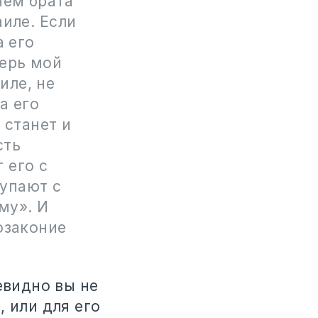
нем брата
аиле. Если
а его
верь мой
иле, не
а его
 станет и
сть
 его с
тупают с
му». И
озаконие
евидно вы не
 или для его