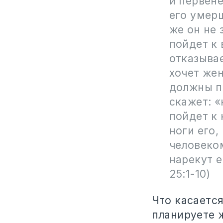
и первене
его умерш
же он не 
пойдет к 
отказывае
хочет жен
должны пр
скажет: «
пойдет к 
ноги его,
человеком
нарекут е
25:1-10)
Что касается
планируете ж