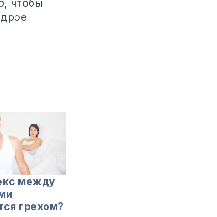
р, чтобы
удрое
екс между
ми
тся грехом?