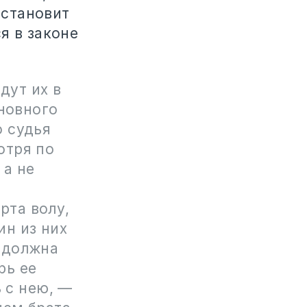
сстановит
я в законе
дут их в
иновного
о судья
отря по
 а не
рта волу,
ин из них
е должна
рь ее
ь с нею, —