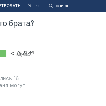
РТВОВАТЬ
RU
го брата?
76,335M
hatsApp
ПОДЕЛИЛИСЬ
лись 16
меня могут