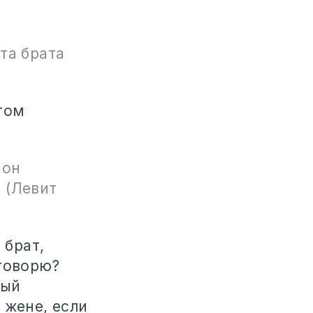
та брата
том
 он
. (Левит
 брат,
 говорю?
рый
 жене, если