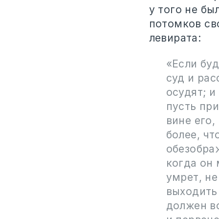
у того не бы
потомков св
левирата:
«Если буд
суд и рас
осудят; и
пусть при
вине его,
более, чт
обезображ
когда он 
умрет, не
выходить 
должен во