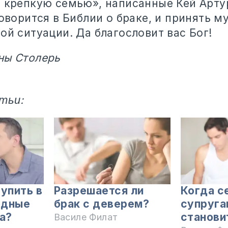
ь крепкую семью», написанные Кей Арту
говорится в Библии о браке, и принять м
ой ситуации. Да благословит вас Бог!
ны Столерь
тьи:
упить в
Разрешается ли
Когда с
одные
брак с деверем?
супруга
а?
станови
Василе Филат