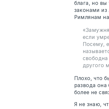
блага, но в
законами из 
Римлянам на
«Замужня
если умре
Посему, 
называет
свободна 
другого м
Плохо, что б
развода она 
более не св
Я не знаю, ч