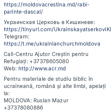
https://moldovacrestina.md/rabi-
parinte-dascal/
Украинская Церковь в Кишиневе:
https://tinyurl.com/UkrainskayatserkoviK
Telegram:
https://t.me/ukrainianchurchmoldova
Call-Centru Ajutor Creștin pentru
Refugiați: +37378605080
Web:
http://www.acr.md
Pentru materiale de studiu biblic în
ucraineană, română și alte limbi, apelați
la:
MOLDOVA: Ruslan Mazur
+37378080886