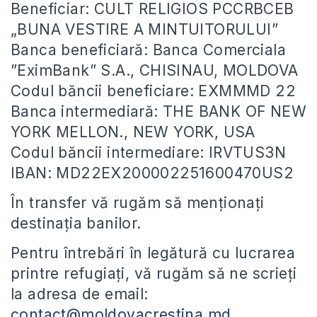
Beneficiar: CULT RELIGIOS PCCRBCEB
„BUNA VESTIRE A MINTUITORULUI”
Banca beneficiară: Banca Comerciala
”EximBank” S.A., CHISINAU, MOLDOVA
Codul băncii beneficiare: EXMMMD 22
Banca intermediară: THE BANK OF NEW
YORK MELLON., NEW YORK, USA
Codul băncii intermediare: IRVTUS3N
IBAN: MD22EX200002251600470US2
În transfer vă rugăm să menționați
destinația banilor.
Pentru întrebări în legătură cu lucrarea
printre refugiați, vă rugăm să ne scrieți
la adresa de email:
contact@moldovacrestina.md