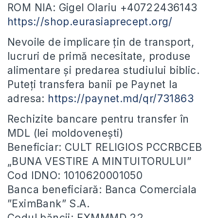
ROM NIA: Gigel Olariu +40722436143
https://shop.eurasiaprecept.org/
Nevoile de implicare țin de transport,
lucruri de primă necesitate, produse
alimentare și predarea studiului biblic.
Puteți transfera banii pe Paynet la
adresa:
https://paynet.md/qr/731863
Rechizite bancare pentru transfer în
MDL (lei moldovenești)
Beneficiar: CULT RELIGIOS PCCRBCEB
„BUNA VESTIRE A MINTUITORULUI”
Cod IDNO: 1010620001050
Banca beneficiară: Banca Comerciala
”EximBank” S.A.
Codul băncii: EXMMMD 22