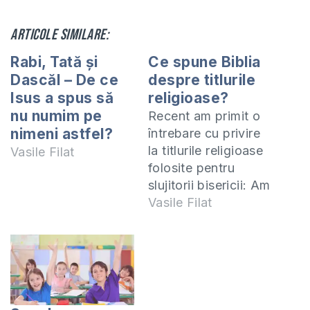
Articole similare:
Rabi, Tată şi
Ce spune Biblia
Dascăl – De ce
despre titlurile
Isus a spus să
religioase?
nu numim pe
Recent am primit o
nimeni astfel?
întrebare cu privire
la titlurile religioase
Vasile Filat
folosite pentru
slujitorii bisericii: Am
o întrebare
Vasile Filat
referitoare la titlurile
religioase. Care este
opinia
dumneavoastră
despre slujitorii
bisericii care