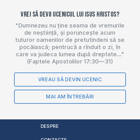
Vrei să devii ucenicul lui Isus Hristos?
"Dumnezeu nu ține seama de vremurile
de neștiință, și poruncește acum
tuturor oamenilor de pretutindeni să se
pocăiască; pentrucă a rînduit o zi, în
care va judeca lumea după dreptate..."
(Faptele Apostolilor 17:30—31)
VREAU SĂ DEVIN UCENIC
MAI AM ÎNTREBĂRI
DESPRE
CONTACTE