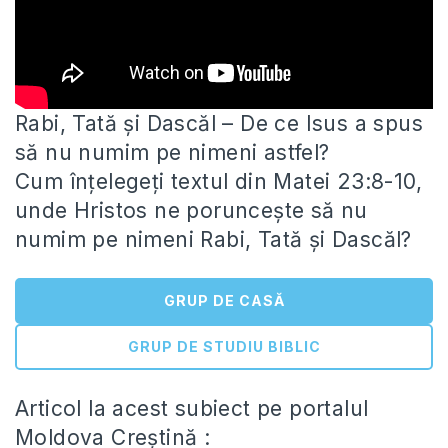
Rabi, Tată şi Dascăl – De ce Isus a spus
să nu numim pe nimeni astfel?
Cum înţelegeţi textul din
Matei 23:8-10,
unde Hristos ne poruncește să nu
numim pe nimeni Rabi, Tată și Dascăl?
GRUP DE CASĂ
GRUP DE STUDIU BIBLIC
Articol la acest subiect pe portalul
Moldova Creștină :