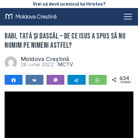
Vrei să devii ucenicul lui Hristos?
Rabi, Tată şi Dascăl – De ce Isus a spus să nu
numim pe nimeni astfel?
Moldova Creștină
26 iunie 2022
MCTV
634
Share
Share
Vibe
Telegram
WhatsApp
SHARES
634