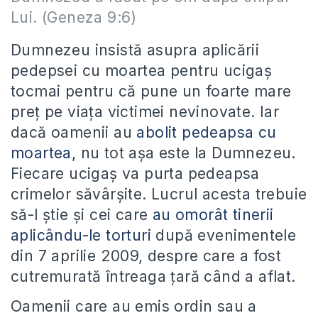
Lui. (Geneza 9:6)
Dumnezeu insistă asupra aplicării
pedepsei cu moartea pentru ucigaş
tocmai pentru că pune un foarte mare
preţ pe viaţa victimei nevinovate. Iar
dacă oamenii au
abolit pedeapsa cu
moartea
, nu tot aşa este la Dumnezeu.
Fiecare ucigaş va purta pedeapsa
crimelor săvârşite. Lucrul acesta trebuie
să-l ştie şi cei care
au omorât tinerii
aplicându-le torturi
după evenimentele
din 7 aprilie 2009, despre care a fost
cutremurată întreaga ţară când a aflat.
Oamenii care au emis ordin sau a