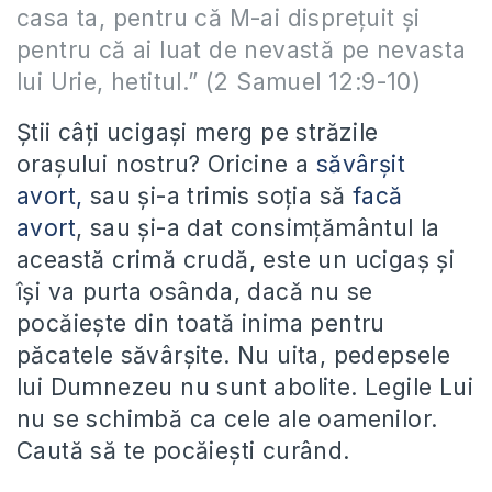
casa ta, pentru că M-ai dispreţuit şi
pentru că ai luat de nevastă pe nevasta
lui Urie, hetitul.” (2 Samuel 12:9-10)
Ştii câţi ucigaşi merg pe străzile
oraşului nostru? Oricine a
săvârşit
avort,
sau şi-a trimis soţia să
facă
avort
, sau şi-a dat consimţământul la
această crimă crudă, este un ucigaş şi
îşi va purta osânda, dacă nu se
pocăieşte din toată inima pentru
păcatele săvârşite. Nu uita, pedepsele
lui Dumnezeu nu sunt abolite. Legile Lui
nu se schimbă ca cele ale oamenilor.
Caută să te pocăieşti curând.