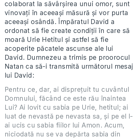
colaborat la săvârşirea unui omor, sunt
vinovaţi în aceeaşi măsură şi vor purta
aceeaşi osândă. Împăratul David a
ordonat să fie create condiţii în care să
moară Urie Hetitul şi astfel să fie
acoperite păcatele ascunse ale lui
David. Dumnezeu a trimis pe proorocul
Natan ca să-i transmită următorul mesaj
lui David:
Pentru ce, dar, ai dispreţuit tu cuvântul
Domnului, făcând ce este rău înaintea
Lui? Ai lovit cu sabia pe Urie, hetitul; ai
luat de nevastă pe nevasta sa, şi pe el l-
ai ucis cu sabia fiilor lui Amon. Acum,
niciodată nu se va depărta sabia din