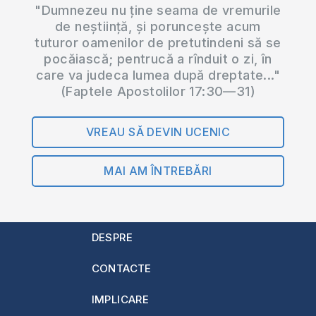
"Dumnezeu nu ține seama de vremurile
de neștiință, și poruncește acum
tuturor oamenilor de pretutindeni să se
pocăiască; pentrucă a rînduit o zi, în
care va judeca lumea după dreptate..."
(Faptele Apostolilor 17:30—31)
VREAU SĂ DEVIN UCENIC
MAI AM ÎNTREBĂRI
DESPRE
CONTACTE
IMPLICARE