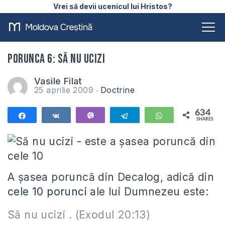
Vrei să devii ucenicul lui Hristos?
Porunca 6: Să nu ucizi
Vasile Filat
25 aprilie 2009
Doctrine
634
Share
Share
Vibe
Telegram
WhatsApp
SHARES
634
A şasea poruncă din Decalog, adică din
cele 10 porunci
ale lui Dumnezeu este:
Să nu ucizi . (Exodul 20:13)