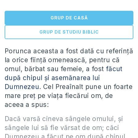
GRUP DE CASĂ
GRUP DE STUDIU BIBLIC
Porunca aceasta a fost dată cu referinţă
la orice fiinţă omenească, pentru că
omul, bărbat sau femeie, a fost
făcut
după chipul şi asemănarea lui
Dumnezeu
. Cel Preaînalt pune un foarte
mare preţ pe viaţa fiecărui om, de
aceea a spus:
Dacă varsă cineva sângele omului, şi
sângele lui să fie vărsat de om; căci
Dumnezeu a făcut pe om după chipul