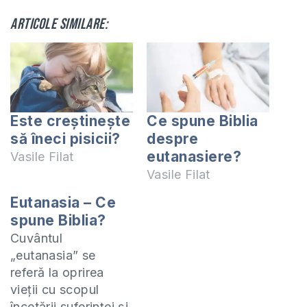
Articole similare:
Este creștinește
Ce spune Biblia
să îneci pisicii?
despre
eutanasiere?
Vasile Filat
Vasile Filat
Eutanasia – Ce
spune Biblia?
Cuvântul
„eutanasia” se
referă la oprirea
vieţii cu scopul
încetării suferinţei şi