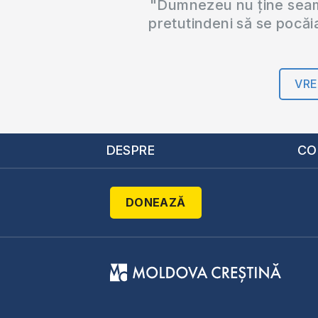
"Dumnezeu nu ține seama
pretutindeni să se pocăi
VRE
DESPRE
CO
DONEAZĂ