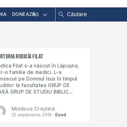
HIA
DONEAZĂ
RO
rturia Rodicăi Filat
dica Filat s-a născut în Lăpușna,
tr-o familie de medici. L-a
noscut pe Domnul Isus în timpul
udiilor la facultatea GRUP DE
SĂ GRUP DE STUDIU BIBLIC...
Moldova Creștină
22 septembrie 2019
Exod