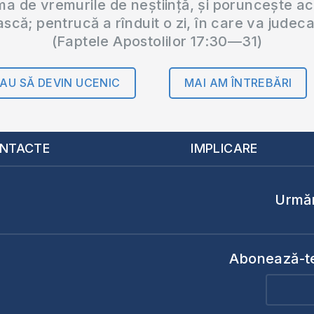
 de vremurile de neștiință, și poruncește a
ască; pentrucă a rînduit o zi, în care va judec
(Faptele Apostolilor 17:30—31)
AU SĂ DEVIN UCENIC
MAI AM ÎNTREBĂRI
NTACTE
IMPLICARE
Urmăr
Abonează-te 