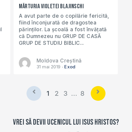
Mărturia Violetei Blajinschi
A avut parte de o copilărie fericită,
fiind înconjurată de dragostea
l
părinților. La școală a fost învățată
că Dumnezeu nu GRUP DE CASĂ
GRUP DE STUDIU BIBLIC...
Moldova Creștină
31 mai 2019
Exod
1
2
3
…
8
Vrei să devii ucenicul lui Isus Hristos?