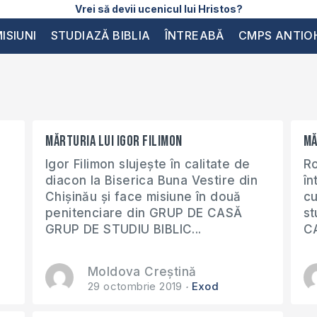
Vrei să devii ucenicul lui Hristos?
ISIUNI
STUDIAZĂ BIBLIA
ÎNTREABĂ
CMPS ANTIO
Mărturia lui Igor Filimon
Mă
Igor Filimon slujește în calitate de
Ro
diacon la Biserica Buna Vestire din
în
Chișinău și face misiune în două
cu
penitenciare din GRUP DE CASĂ
st
GRUP DE STUDIU BIBLIC...
CA
Moldova Creștină
29 octombrie 2019
Exod