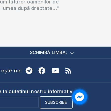
cum tuturor oamenilor de
a lumea după dreptate..."
SCHIMBĂ LIMBA:
ește-ne:
la buletinul nostru informativ