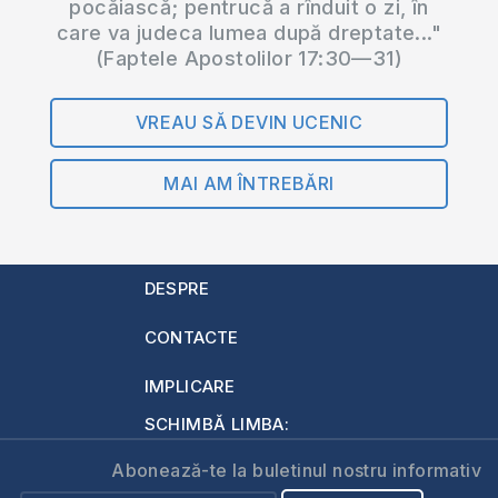
pocăiască; pentrucă a rînduit o zi, în
care va judeca lumea după dreptate..."
(Faptele Apostolilor 17:30—31)
VREAU SĂ DEVIN UCENIC
MAI AM ÎNTREBĂRI
DESPRE
CONTACTE
IMPLICARE
SCHIMBĂ LIMBA:
Abonează-te la buletinul nostru informativ