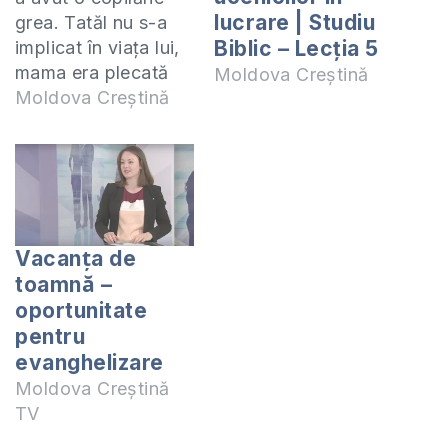
lucrare | Studiu
grea. Tatăl nu s-a
Biblic – Lecția 5
implicat în viața lui,
mama era plecată
Moldova Creștină
mult timp peste
Moldova Creștină
hotare la muncă și
Gheorghe a fost
nevoit să crească
doar cu bunica. S-a
maturizat repede,
întrucât a fost nevoit
Vacanța de
să-și câștige bani
toamnă –
pentru întreținere.
oportunitate
Fiind pasionat de
pentru
fotbal, Gheorghe…
evanghelizare
Moldova Creștină
TV