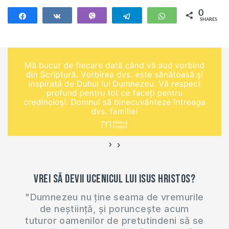
0
Share
Share
Vibe
Telegram
WhatsApp
SHARES
›
‹
Vrei să devii ucenicul lui Isus Hristos?
"Dumnezeu nu ține seama de vremurile
de neștiință, și poruncește acum
tuturor oamenilor de pretutindeni să se