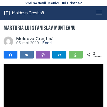
Vrei să devii ucenicul lui Hristos?
Mărturia lui Stanislav Munteanu
Moldova Creștină
05 mai 2019
Exod
0
Share
Share
Vibe
Telegram
WhatsApp
SHARES