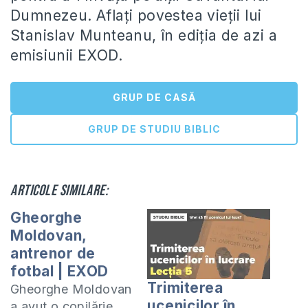
Dumnezeu. Aflați povestea vieții lui
Stanislav Munteanu, în ediția de azi a
emisiunii EXOD.
GRUP DE CASĂ
GRUP DE STUDIU BIBLIC
Articole similare:
Gheorghe
Moldovan,
antrenor de
fotbal | EXOD
Trimiterea
Gheorghe Moldovan
ucenicilor în
a avut o copilărie