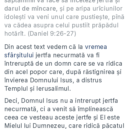
săptămînii va face să înceteze jertfa şi
darul de mîncare,
şi pe aripa urîciunilor
idoleşti va veni unul care pustieşte, pînă
va cădea asupra celui pustiit prăpădul
hotărît. (Daniel 9:26-27)
Din acest text vedem că la
vremea
sfârșitului
jertfa necurmată va fi
întreruptă de un domn care se va ridica
din acel popor care, după răstignirea și
învierea Domnului Isus, a distrus
Templul și Ierusalimul.
Deci, Domnul Isus nu a intrerupt jertfa
necurmată, ci a venit să împlinească
ceea ce vesteau aceste jertfe și El este
Mielul lui Dumnezeu, care ridică păcatul