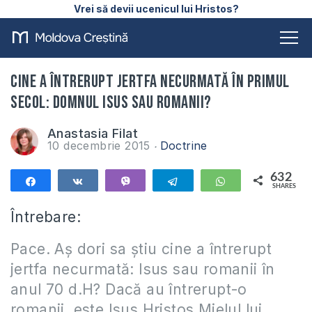
Vrei să devii ucenicul lui Hristos?
Cine a întrerupt jertfa necurmată în primul
secol: Domnul Isus sau romanii?
Anastasia Filat
10 decembrie 2015
Doctrine
632
Share
Share
Vibe
Telegram
WhatsApp
SHARES
632
Întrebare:
Pace. Aș dori sa știu cine a întrerupt
jertfa necurmată: Isus sau romanii în
anul 70 d.H? Dacă au întrerupt-o
romanii, este Isus Hristos Mielul lui