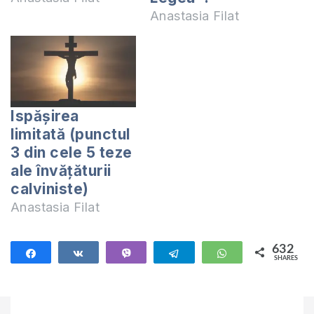
Anastasia Filat
Ispășirea
limitată (punctul
3 din cele 5 teze
ale învățăturii
calviniste)
Anastasia Filat
632
Share
Share
Vibe
Telegram
WhatsApp
SHARES
632