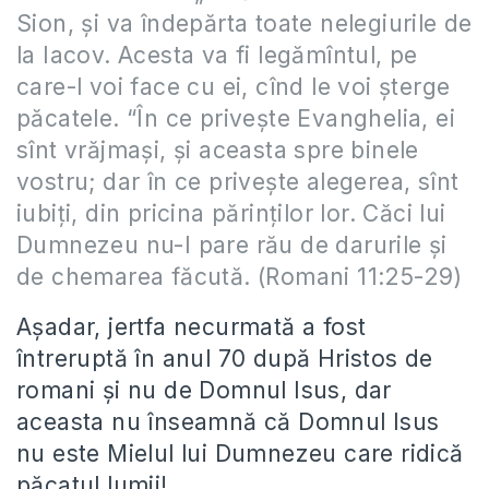
Sion, şi va îndepărta toate nelegiurile de
la Iacov. Acesta va fi legămîntul, pe
care-l voi face cu ei, cînd le voi şterge
păcatele. “În ce priveşte Evanghelia, ei
sînt vrăjmaşi, şi aceasta spre binele
vostru; dar în ce priveşte alegerea, sînt
iubiţi, din pricina părinţilor lor. Căci lui
Dumnezeu nu-I pare rău de darurile şi
de chemarea făcută. (Romani 11:25-29)
Așadar, jertfa necurmată a fost
întreruptă în anul 70 după Hristos de
romani și nu de Domnul Isus, dar
aceasta nu înseamnă că Domnul Isus
nu este Mielul lui Dumnezeu care ridică
păcatul lumii!