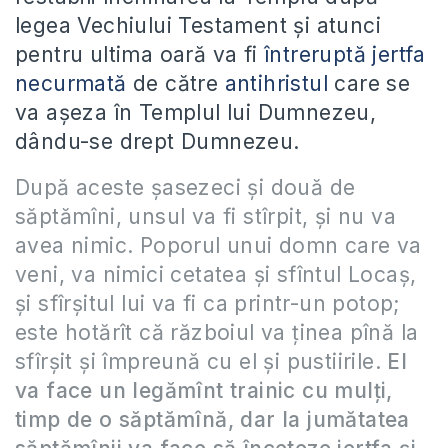
legea Vechiului Testament și atunci
pentru ultima oară va fi
întreruptă jertfa
necurmată
de către
antihristul
care se
va așeza în Templul lui Dumnezeu,
dându-se drept Dumnezeu.
După aceste şasezeci şi două de
săptămîni, unsul va fi stîrpit, şi nu va
avea nimic. Poporul unui domn care va
veni, va nimici cetatea şi sfîntul Locaş,
şi sfîrşitul lui va fi ca printr-un potop;
este hotărît că războiul va ţinea pînă la
sfîrşit şi împreună cu el şi pustiirile.
El
va face un legămînt trainic cu mulţi,
timp de o săptămînă, dar la jumătatea