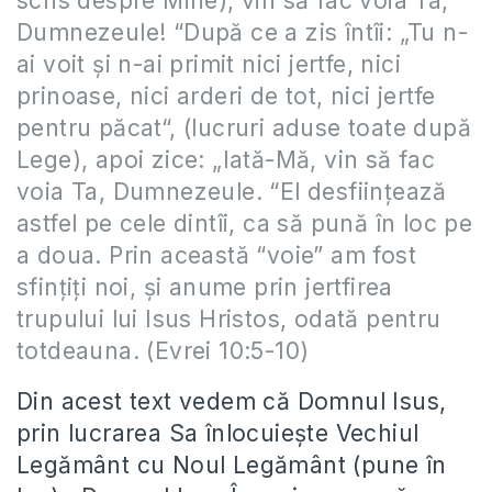
scris despre Mine), vin să fac voia Ta,
Dumnezeule! “După ce a zis întîi: „Tu n-
ai voit şi n-ai primit nici jertfe, nici
prinoase, nici arderi de tot, nici jertfe
pentru păcat“, (lucruri aduse toate după
Lege), apoi zice: „Iată-Mă, vin să fac
voia Ta, Dumnezeule. “El desfiinţează
astfel pe cele dintîi, ca să pună în loc pe
a doua. Prin această “voie” am fost
sfinţiţi noi, şi anume prin jertfirea
trupului lui Isus Hristos, odată pentru
totdeauna. (Evrei 10:5-10)
Din acest text vedem că Domnul Isus,
prin lucrarea Sa înlocuiește Vechiul
Legământ cu Noul Legământ (pune în