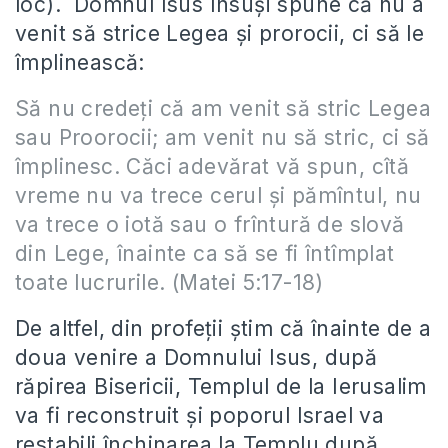
loc). Domnul Isus Însuși spune că nu a
venit să strice Legea și prorocii, ci să le
împlinească:
Să nu credeţi că am venit să stric Legea
sau Proorocii; am venit nu să stric, ci să
împlinesc. Căci adevărat vă spun, cîtă
vreme nu va trece cerul şi pămîntul, nu
va trece o iotă sau o frîntură de slovă
din Lege, înainte ca să se fi întîmplat
toate lucrurile. (Matei 5:17-18)
De altfel, din profeții știm că înainte de a
doua venire a Domnului Isus, după
răpirea Bisericii, Templul de la Ierusalim
va fi reconstruit și poporul Israel va
restabili închinarea la Templu după