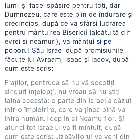
lumii și face ispășire pentru toți, dar
Dumnezeu, care este plin de îndurare și
credincios, după ce va sfârși lucrarea
pentru mântuirea Bisericii (alcătuită din
evrei și neamuri),
va mântui și pe
poporul Său Israel
după promisiunile
făcute lui Avraam, Isaac și Iacov, după
cum este scris:
Fraţilor, pentruca să nu vă socotiţi
singuri înţelepţi, nu vreau să nu ştiţi
taina aceasta: o parte din Israel a căzut
într-o împietrire, care va ţinea pînă va
intra numărul deplin al Neamurilor. Şi
atunci tot Israelul va fi mîntuit, după
cum este scris: „Izbăvitorul va veni din