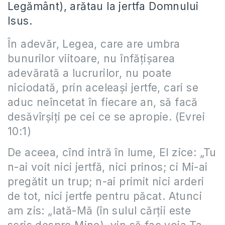
Legământ), arătau la jertfa Domnului
Isus.
În adevăr, Legea, care are umbra
bunurilor viitoare, nu înfăţişarea
adevărată a lucrurilor, nu poate
niciodată, prin aceleaşi jertfe, cari se
aduc neîncetat în fiecare an, să facă
desăvîrşiţi pe cei ce se apropie. (Evrei
10:1)
De aceea, cînd intră în lume, El zice: „Tu
n-ai voit nici jertfă, nici prinos; ci Mi-ai
pregătit un trup; n-ai primit nici arderi
de tot, nici jertfe pentru păcat. Atunci
am zis: „Iată-Mă (în sulul cărţii este