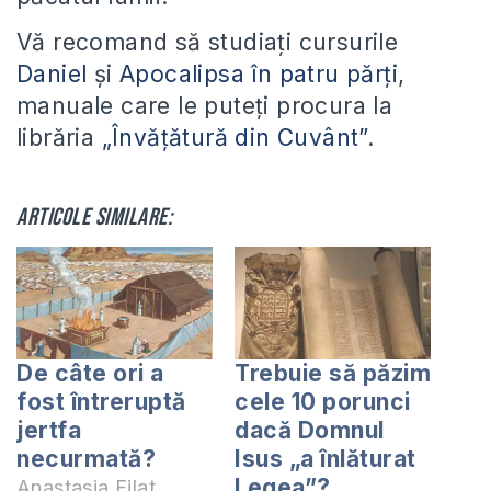
Vă recomand să studiați cursurile
Daniel
și
Apocalipsa în patru părți
,
manuale care le puteți procura la
librăria
„Învățătură din Cuvânt”
.
Articole similare:
De câte ori a
Trebuie să păzim
fost întreruptă
cele 10 porunci
jertfa
dacă Domnul
necurmată?
Isus „a înlăturat
Legea”?
Anastasia Filat