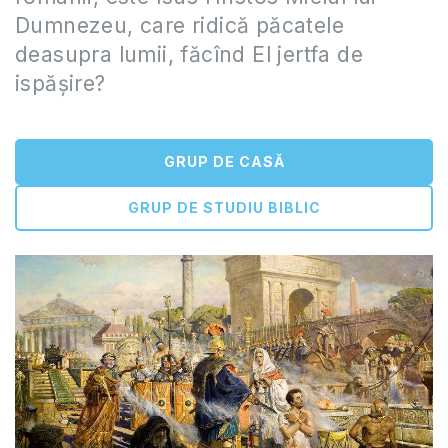
Dumnezeu, care ridică păcatele
deasupra lumii, făcînd El jertfa de
ispășire?
GRUP DE CASĂ
GRUP DE STUDIU BIBLIC