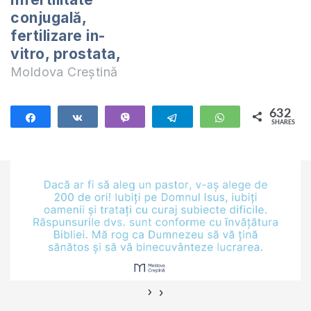
conjugală,
fertilizare in-
vitro, prostata,
Moldova Creștină
632
Share
Share
Vibe
Telegram
WhatsApp
SHARES
632
›
‹