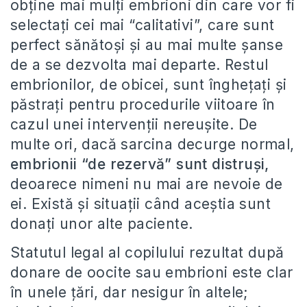
obține mai mulți embrioni din care vor fi
selectați cei mai “calitativi”, care sunt
perfect sănătoși și au mai multe șanse
de a se dezvolta mai departe. Restul
embrionilor, de obicei, sunt înghețați și
păstrați pentru procedurile viitoare în
cazul unei intervenții nereușite. De
multe ori, dacă sarcina decurge normal,
embrionii “de rezervă” sunt distruși
,
deoarece nimeni nu mai are nevoie de
ei. Există și situații când aceștia sunt
donați unor alte paciente.
Statutul legal al copilului rezultat după
donare de oocite sau embrioni este clar
în unele ţări, dar nesigur în altele;