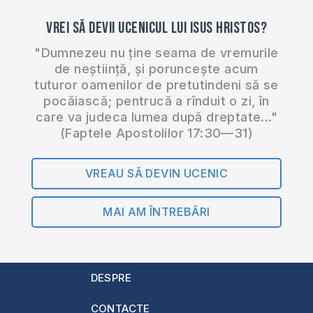
Vrei să devii ucenicul lui Isus Hristos?
"Dumnezeu nu ține seama de vremurile
de neștiință, și poruncește acum
tuturor oamenilor de pretutindeni să se
pocăiască; pentrucă a rînduit o zi, în
care va judeca lumea după dreptate..."
(Faptele Apostolilor 17:30—31)
VREAU SĂ DEVIN UCENIC
MAI AM ÎNTREBĂRI
DESPRE
CONTACTE