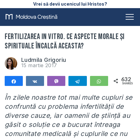
Vrei să devii ucenicul lui Hristos?
FERTILIZAREA IN VITRO. Ce aspecte morale și
spirituale încalcă aceasta?
Ludmila Grigoriu
15 martie 2017
632
Share
Share
Vibe
Telegram
WhatsApp
SHARES
632
În zilele noastre tot mai multe cupluri se
confruntă cu problema infertilității de
diverse cauze
,
iar oamenii de știință au
găsit o soluție ce a bucurat întreaga
comunitate medicală și cuplurile ce nu