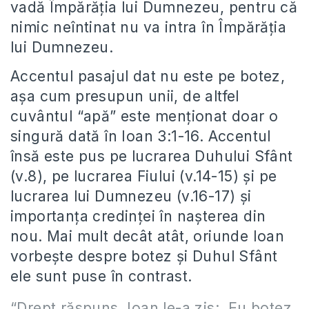
vadă Împărăția lui Dumnezeu, pentru că
nimic neîntinat nu va intra în Împărăția
lui Dumnezeu.
Accentul pasajul dat nu este pe botez,
așa cum presupun unii, de altfel
cuvântul “apă” este menționat doar o
singură dată în Ioan 3:1-16. Accentul
însă este pus pe lucrarea Duhului Sfânt
(v.8), pe lucrarea Fiului (v.14-15) și pe
lucrarea lui Dumnezeu (v.16-17) și
importanța credinței în nașterea din
nou. Mai mult decât atât, oriunde Ioan
vorbește despre botez și Duhul Sfânt
ele sunt puse în contrast.
“Drept răspuns, Ioan le-a zis:,,Eu botez