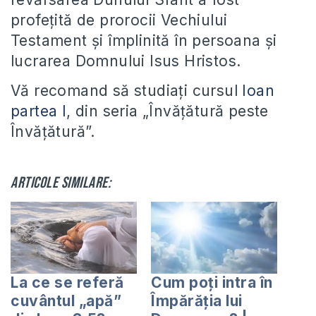
profețită de prorocii Vechiului
Testament și împlinită în persoana și
lucrarea Domnului Isus Hristos.
Vă recomand să studiați cursul
Ioan
partea I
, din seria „Învățătură peste
Învățătură”.
Articole similare:
La ce se referă
Cum poți intra în
cuvântul „apă”
Împărăția lui