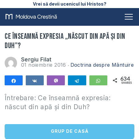
Vrei să devii ucenicul lui Hristos?
Ce înseamnă expresia „născut din apă și din
Duh”?
Sergiu Filat
01 noiembrie 2016
Doctrina despre Mântuire
634
Share
Share
Vibe
Telegram
WhatsApp
SHARES
634
Întrebare: Ce înseamnă expresia:
născut din apă și din Duh?
GRUP DE CASĂ