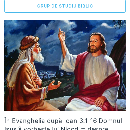
GRUP DE STUDIU BIBLIC
În Evanghelia după Ioan 3:1-16 Domnul
Isus îi vorbește lui Nicodim despre