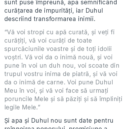
sunt puse împreună, apa semnificând
curățarea de impurități, iar Duhul
descriind transformarea inimii.
“Vă voi stropi cu apă curată, și veți fi
curățiți, vă voi curăți de toate
spurcăciunile voastre și de toți idolii
voștri. Vă voi da o inimă nouă, și voi
pune în voi un duh nou, voi scoate din
trupul vostru inima de piatră, și vă voi
da o inimă de carne. Voi pune Duhul
Meu în voi, și vă voi face să urmați
poruncile Mele și să păziți și să împliniți
legile Mele.”
Și apa și Duhul nou sunt date pentru
reînnoirea poporului, promisiune a