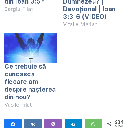
din Ioan 3:5?
Dumnezeu? |
Devoțional | Ioan
Sergiu Filat
3:3-6 (VIDEO)
Vitalie Marian
Ce trebuie să
cunoască
fiecare om
despre naşterea
din nou?
Vasile Filat
634
Share
Share
Vibe
Telegram
WhatsApp
SHARES