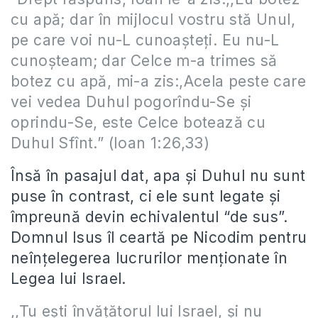
cu apă; dar în mijlocul vostru stă Unul,
pe care voi nu-L cunoașteți. Eu nu-L
cunoșteam; dar Celce m-a trimes să
botez cu apă, mi-a zis:,Acela peste care
vei vedea Duhul pogorîndu-Se și
oprindu-Se, este Celce botează cu
Duhul Sfînt.” (Ioan 1:26,33)
Însă în pasajul dat, apa și Duhul nu sunt
puse în contrast, ci ele sunt legate și
împreună devin echivalentul “de sus”.
Domnul Isus îl ceartă pe Nicodim pentru
neînțelegerea lucrurilor menționate în
Legea lui Israel.
,,Tu ești învățătorul lui Israel, și nu