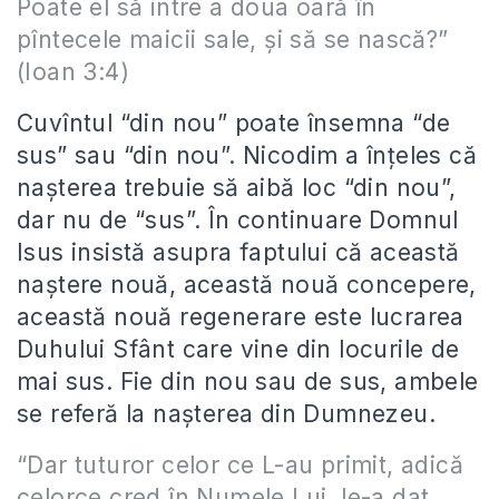
Poate el să intre a doua oară în
pîntecele maicii sale, și să se nască?”
(Ioan 3:4)
Cuvîntul “din nou” poate însemna “de
sus” sau “din nou”. Nicodim a înțeles că
nașterea trebuie să aibă loc “din nou”,
dar nu de “sus”. În continuare Domnul
Isus insistă asupra faptului că această
naștere nouă, această nouă concepere,
această nouă regenerare este lucrarea
Duhului Sfânt care vine din locurile de
mai sus. Fie din nou sau de sus, ambele
se referă la nașterea din Dumnezeu.
“Dar tuturor celor ce L-au primit, adică
celorce cred în Numele Lui, le-a dat