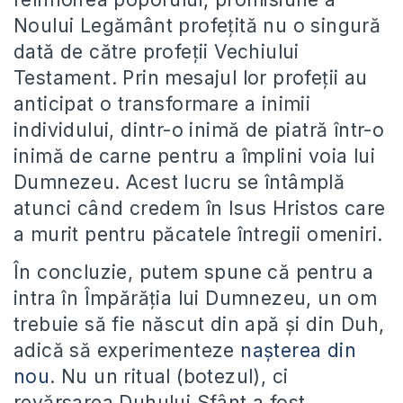
Noului Legământ profețită nu o singură
dată de către profeții Vechiului
Testament. Prin mesajul lor profeții au
anticipat o transformare a inimii
individului, dintr-o inimă de piatră într-o
inimă de carne pentru a împlini voia lui
Dumnezeu. Acest lucru se întâmplă
atunci când credem în Isus Hristos care
a murit pentru păcatele întregii omeniri.
În concluzie, putem spune că pentru a
intra în Împărăția lui Dumnezeu, un om
trebuie să fie născut din apă și din Duh,
adică să experimenteze
nașterea din
nou
. Nu un ritual (botezul), ci
revărsarea Duhului Sfânt a fost