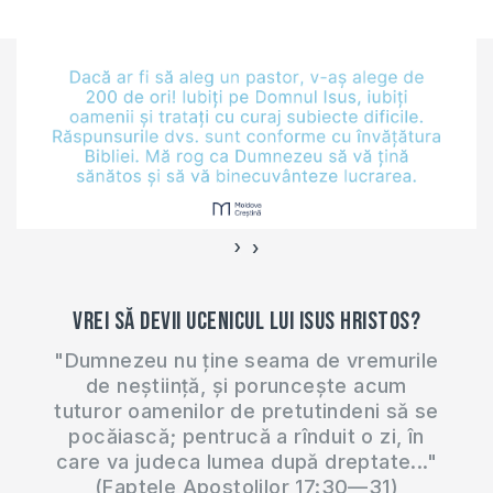
634
›
‹
Vrei să devii ucenicul lui Isus Hristos?
"Dumnezeu nu ține seama de vremurile
de neștiință, și poruncește acum
tuturor oamenilor de pretutindeni să se
pocăiască; pentrucă a rînduit o zi, în
care va judeca lumea după dreptate..."
(Faptele Apostolilor 17:30—31)