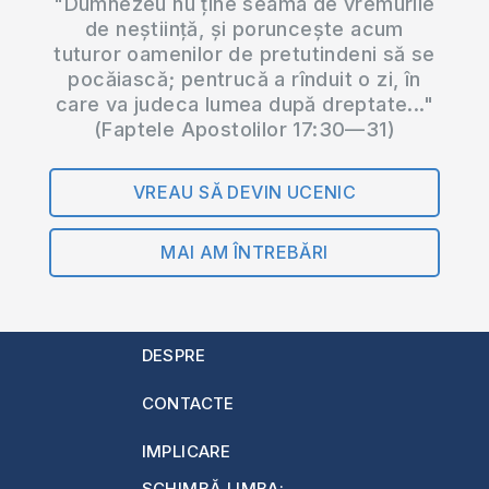
"Dumnezeu nu ține seama de vremurile
de neștiință, și poruncește acum
tuturor oamenilor de pretutindeni să se
pocăiască; pentrucă a rînduit o zi, în
care va judeca lumea după dreptate..."
(Faptele Apostolilor 17:30—31)
VREAU SĂ DEVIN UCENIC
MAI AM ÎNTREBĂRI
DESPRE
CONTACTE
IMPLICARE
SCHIMBĂ LIMBA: