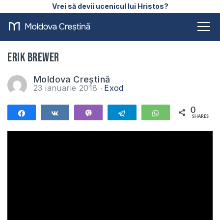
Vrei să devii ucenicul lui Hristos?
Erik Brewer
Moldova Creștină
23 ianuarie 2018
Exod
0
Share
Share
Vibe
Telegram
WhatsApp
SHARES