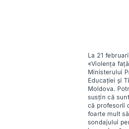
La 21 februari
«Violenţa faţ
Ministerului Pr
Educaţiei şi T
Moldova. Potri
susţin că sunt
că profesorii 
foarte mult să
sondajului pen