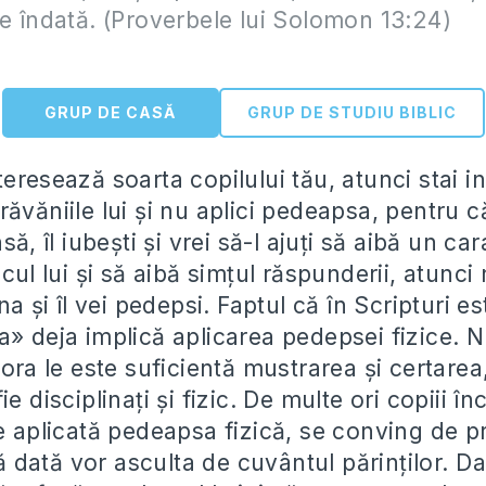
 îndată. (Proverbele lui Solomon 13:24)
GRUP DE CASĂ
GRUP DE STUDIU BIBLIC
eresează soarta copilului tău, atunci stai in
ăvăniile lui şi nu aplici pedeapsa, pentru c
să, îl iubeşti şi vrei să-l ajuţi să aibă un c
ocul lui şi să aibă simţul răspunderii, atunci
na şi îl vei pedepsi. Faptul că în Scripturi es
» deja implică aplicarea pedepsei fizice. Nu
nora le este suficientă mustrarea şi certarea,
e disciplinaţi şi fizic. De multe ori copiii în
te aplicată pedeapsa fizică, se conving de 
ltă dată vor asculta de cuvântul părinţilor. D