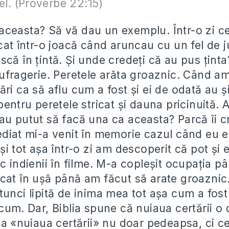
 el. (Proverbe 22:15)
ceasta? Să vă dau un exemplu. Într-o zi cei 
cat într-o joacă când aruncau cu un fel de j
că în ţintă. Şi unde credeţi că au pus ţint
sufragerie. Peretele arăta groaznic. Când am
ri ca să aflu cum a fost şi ei de odată au şi
pentru peretele stricat şi dauna pricinuită.
au putut să facă una ca aceasta? Parcă îi c
ediat mi-a venit în memorie cazul când eu 
şi tot aşa într-o zi am descoperit că pot şi
c indienii în filme. M-a copleşit ocupaţia p
cat în uşă până am făcut să arate groaznic.
unci lipită de inima mea tot aşa cum a fost 
cum. Dar, Biblia spune că nuiaua certării o 
za «nuiaua certării» nu doar pedeapsa, ci c