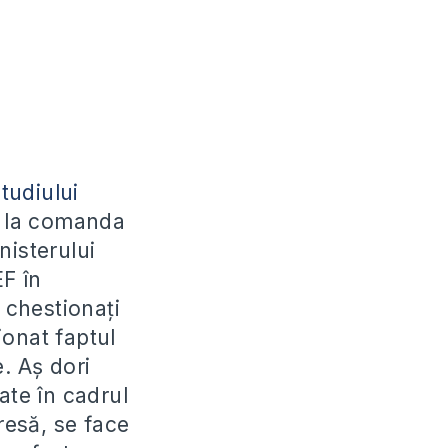
studiului
nc la comanda
nisterului
EF în
 chestionaţi
ionat faptul
. Aş dori
ate în cadrul
resă, se face