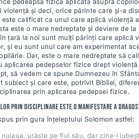
ice pedeapsă fizică aplicată asupra copiilor
i violenţă şi deci, orice părinte care şi-a dis
a este calificat ca unul care aplică violenţă
asta este o mare nedreptate şi deviere de la
în ţară la noi sunt mulţi părinţi care aplică 
or, şi eu sunt unul care am experimentat ac
opilărie. Dar, este o mare nedreptate să cali
u aplicarea pedepselor fizice drept violenţ
fapt, să vedem ce spune Dumnezeu în Sfânt
t subiect şi care este, potrivit Bibliei, difer
sciplinarea prin aplicarea pedepsei fizice.
ilor prin disciplinare este o manifestare a dragos
us prin gura înţeleptului Solomon astfel:
nuiaua, urăşte pe fiul său, dar cine-l iubeşte