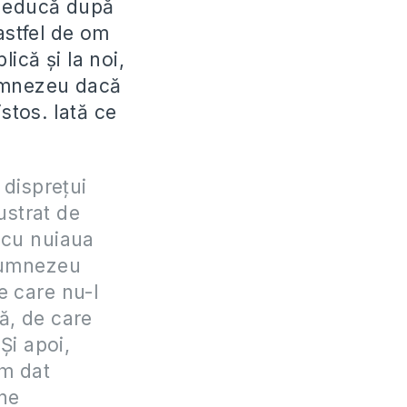
e educă după
astfel de om
ică şi la noi,
Dumnezeu dacă
stos. Iată ce
u dispreţui
ustrat de
 cu nuiaua
 Dumnezeu
pe care nu-l
ă, de care
 Şi apoi,
am dat
 ne