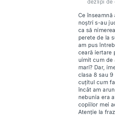
dezlipi de
Ce înseamnă a
noştri s-au ju
ca să nimereas
perete de la 
am pus întrebă
ceară iertare 
uimit cum de 
mari? Dar, im
clasa 8 sau 9 
cuţitul cum fa
încât am arun
nebunia era at
copiilor mei a
Atenţie la fra