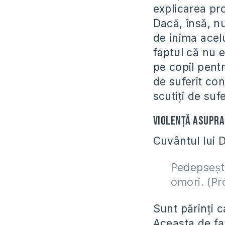
explicarea pr
Dacă, însă, nu
de inima acelui
faptul că nu e
pe copil pentr
de suferit con
scutiţi de sufe
Violenţă asupra 
Cuvântul lui
Pedepseşte
omori. (Pr
Sunt părinţi c
Aceasta de fa