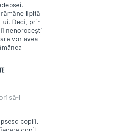
edepsei.
 rămâne lipită
 lui. Deci, prin
 îl nenoroceşti
 care vor avea
 rămânea
te
ori să-l
epsesc copiii.
iecare copil