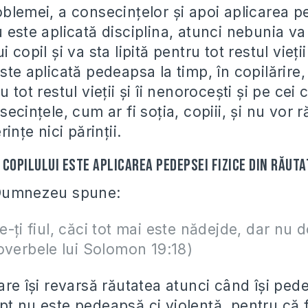
oblemei, a consecinţelor şi apoi aplicarea p
 este aplicată disciplina, atunci nebunia va
 copil şi va sta lipită pentru tot restul vieţii
ste aplicată pedeapsa la timp, în copilărire,
u tot restul vieţii şi îi nenoroceşti şi pe cei
secinţele, cum ar fi soţia, copiii, şi nu vor
rinţe nici părinţii.
copilului este aplicarea pedepsei fizice din răuta
 Dumnezeu spune:
-ţi fiul, căci tot mai este nădejde, dar nu d
overbele lui Solomon 19:18)
are îşi revarsă răutatea atunci când îşi ped
pt nu este pedeapsă ci violenţă, pentru că f