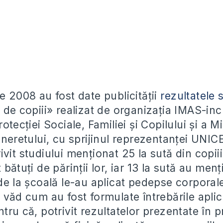
e 2008 au fost date publicităţii
rezultatele 
ă de copiii» realizat de organizaţia IMAS-i
otecţiei Sociale, Familiei şi Copilului şi a Mi
ineretului, cu sprijinul reprezentanţei UNIC
vit studiului menţionat 25 la sută din copiii
 bătuţi de părinţii lor, iar 13 la sută au menţ
de la şcoală le-au aplicat pedepse corporale
 văd cum au fost formulate întrebările aplic
tru că, potrivit rezultatelor prezentate în p