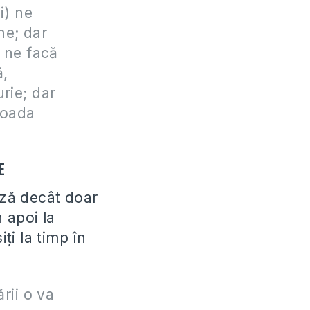
i) ne
ne; dar
 ne facă
ă,
rie; dar
roada
e
ază decât doar
n apoi la
ţi la timp în
rii o va