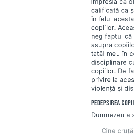
impresia că or
calificată ca ş
în felul acest
copiilor. Ace
neg faptul că 
asupra copiil
tatăl meu în c
disciplinare c
copiilor. De 
privire la aces
violenţă şi di
Pedepsirea copi
Dumnezeu a sp
Cine cruţă 