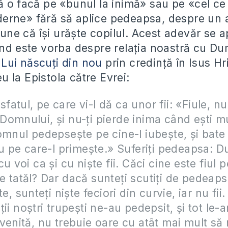
ă o facă pe «bunul la inimă» sau pe «cel c
rne» fără să aplice pedeapsa, despre un 
e că îşi urăşte copilul. Acest adevăr se apl
ând este vorba despre relaţia noastră cu 
i Lui născuţi din nou
prin credinţă în Isus Hri
 la Epistola către Evrei:
t sfatul, pe care vi-l dă ca unor fii: «Fiule, n
omnului, şi nu-ţi pierde inima când eşti m
omnul pedepseşte pe cine-l iubeşte, şi bate
iu pe care-l primeşte.» Suferiţi pedeapsa:
u voi ca şi cu nişte fii. Căci cine este fiul 
 tatăl? Dar dacă sunteţi scutiţi de pedeaps
te, sunteţi nişte feciori din curvie, iar nu fii.
ţii noştri trupeşti ne-au pedepsit, şi tot le-
venită, nu trebuie oare cu atât mai mult să