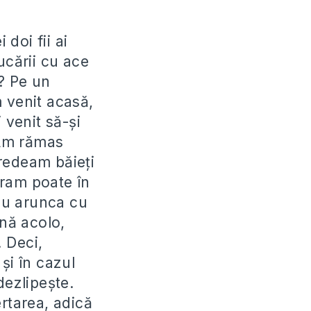
doi fii ai
ucării cu ace
a? Pe un
 venit acasă,
 venit să-şi
 Am rămas
redeam băieţi
eram poate în
 eu arunca cu
ână acolo,
 Deci,
şi în cazul
dezlipeşte.
ertarea, adică