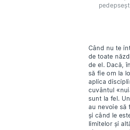
pedepseşte
Când nu te int
de toate năzdr
de el. Dacă, în
să fie om la l
aplica discipli
cuvântul «nuia
sunt la fel. U
au nevoie să fi
şi când le es
limitelor şi a