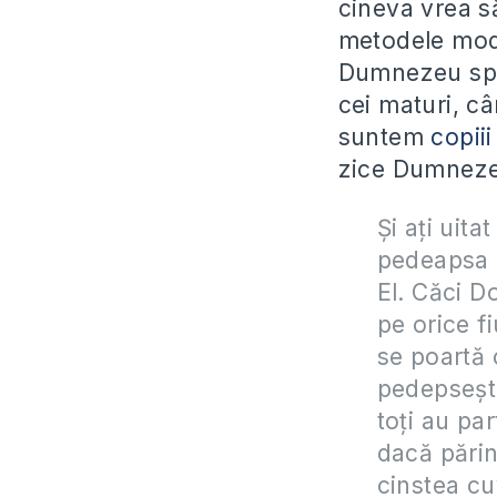
cineva vrea s
metodele mode
Dumnezeu spun
cei maturi, c
suntem
copii
zice Dumnezeu
Şi aţi uita
pedeapsa D
El. Căci D
pe orice f
se poartă c
pedepseşte
toţi au par
dacă părin
cinstea cu