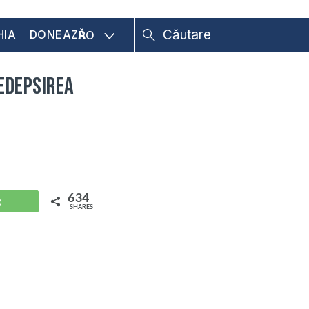
HIA
DONEAZĂ
RO
pedepsirea
634
WhatsApp
SHARES