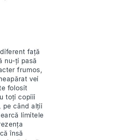
diferent faţă
ă nu-ţi pasă
aracter frumos,
 neapărat vei
te folosit
 toţi copiii
 pe când alţii
cearcă limitele
prezenţa
acă însă