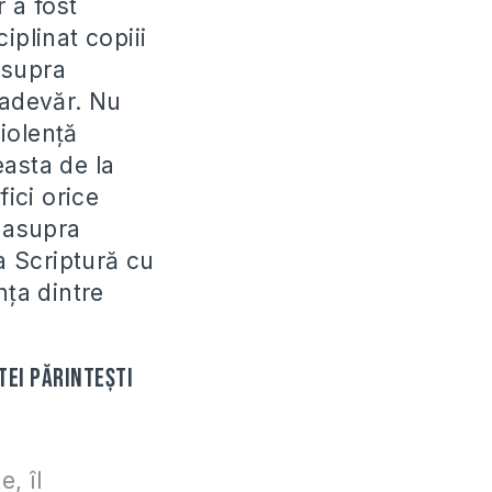
 a fost
ciplinat copiii
 asupra
 adevăr. Nu
violenţă
easta de la
fici orice
ă asupra
a Scriptură cu
enţa dintre
tei părinteşti
, îl