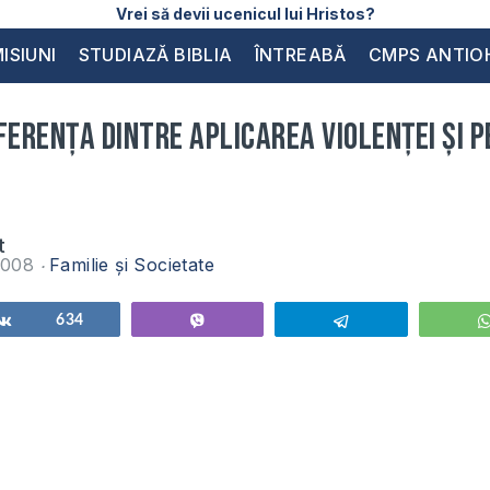
Vrei să devii ucenicul lui Hristos?
ISIUNI
STUDIAZĂ BIBLIA
ÎNTREABĂ
CMPS ANTIO
ferenţa dintre aplicarea violenţei şi 
t
 2008
Familie și Societate
Share
634
Vibe
Telegram