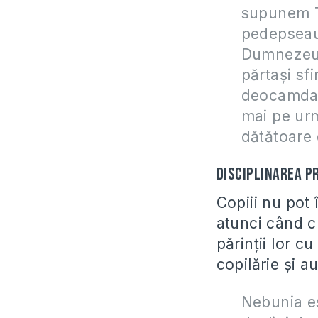
supunem Ta
pedepseau 
Dumnezeu 
părtaşi sf
deocamdată
mai pe urm
dătătoare 
Disciplinarea pr
Copiii nu pot 
atunci când cr
părinţii lor c
copilărie şi a
Nebunia es