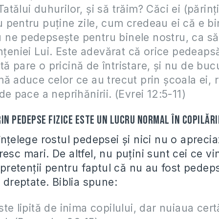
tălui duhurilor, şi să trăim? Căci ei (părinţi
pentru puţine zile, cum credeau ei că e bi
ne pedepseşte pentru binele nostru, ca să
inţeniei Lui. Este adevărat că orice pedeaps
 pare o pricină de întristare, şi nu de bucu
ă aduce celor ce au trecut prin şcoala ei, 
de pace a neprihănirii. (Evrei 12:5-11)
in pedepse fizice este un lucru normal în copilări
înţelege rostul pedepsei şi nici nu o apreci
esc mari. De altfel, nu puţini sunt cei ce vi
u pretenţii pentru faptul că nu au fost pedepsi
u dreptate. Biblia spune:
te lipită de inima copilului, dar nuiaua certă