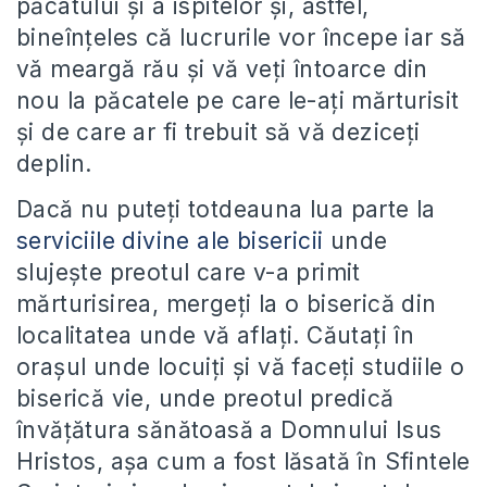
păcatului și a ispitelor și, astfel,
bineînțeles că lucrurile vor începe iar să
vă meargă rău și vă veți întoarce din
nou la păcatele pe care le-ați mărturisit
și de care ar fi trebuit să vă deziceți
deplin.
Dacă nu puteți totdeauna lua parte la
serviciile divine ale bisericii
unde
slujește preotul care v-a primit
mărturisirea, mergeți la o biserică din
localitatea unde vă aflați. Căutați în
orașul unde locuiți și vă faceți studiile o
biserică vie, unde preotul predică
învățătura sănătoasă a Domnului Isus
Hristos, așa cum a fost lăsată în Sfintele