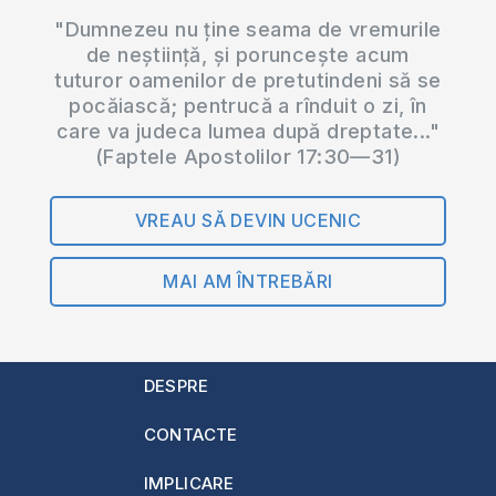
"Dumnezeu nu ține seama de vremurile
de neștiință, și poruncește acum
tuturor oamenilor de pretutindeni să se
pocăiască; pentrucă a rînduit o zi, în
care va judeca lumea după dreptate..."
(Faptele Apostolilor 17:30—31)
VREAU SĂ DEVIN UCENIC
MAI AM ÎNTREBĂRI
DESPRE
CONTACTE
IMPLICARE