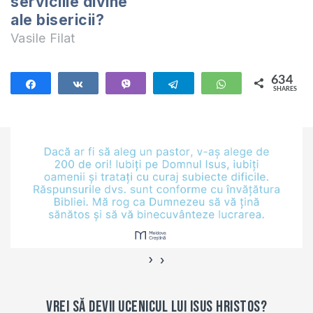
serviciile divine
acesta îl predau
ale bisericii?
online (ZOOM) în
Vasile Filat
fiecare…
634
Share
Share
Vibe
Telegram
WhatsApp
SHARES
634
›
‹
Vrei să devii ucenicul lui Isus Hristos?