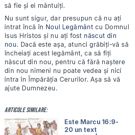
să fie și ei mântuiți.
Nu sunt sigur, dar presupun că nu ați
intrat încă în
Noul Legământ
cu Domnul
Isus Hristos și nu ați fost
născut din
nou
. Dacă este așa, atunci grăbiți-vă să
încheiați acest legământ, ca să fiți
născut din nou, pentru că fără naștere
din nou nimeni nu poate vedea și nici
intra în Împărăția Cerurilor. Așa să vă
ajute Dumnezeu.
Articole similare:
Este Marcu 16:9-
20 un text