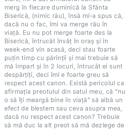
merg în fiecare duminică la Sfânta
Biserică, (nimic rău), însă mi-a spus că,
dacă nu o fac, îmi va merge rău în
viață. Eu nu pot merge foarte des la
Biserică, întrucât învăț în oraș și în
week-end vin acasă, deci stau foarte
puțin timp cu părinții și mai trebuie să
mă împart și în 2 locuri, întrucât ei sunt
despărțiți, deci îmi e foarte greu să
respect acest canon. Există pericolul ca
afirmația preotului din satul meu, că “nu
o să îți meargă bine în viață” să aibă un
efect de blestem sau ceva asupra mea,
dacă nu respect acest canon? Trebuie
să mă duc la alt preot să mă dezlege de