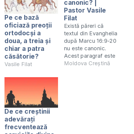
canonic? |
Pastor Vasile
Pe ce bază
Filat
oficiază preoții
Există păreri că
ortodocși a
textul din Evanghelia
doua, a treia și
după Marcu 16:9-20
chiar a patra
nu este canonic.
Acest paragraf este
căsătorie?
recunoscut de
Moldova Creștină
Vasile Filat
textologi drept
apocrif. De ce a fost
inclus în Noul
Testament? Cum
înțelegem acest
pasaj din Scriptură.
De ce creştinii
Te invit să studiem
adevăraţi
împreună cartea 1
frecventează
Corinteni. Studiul