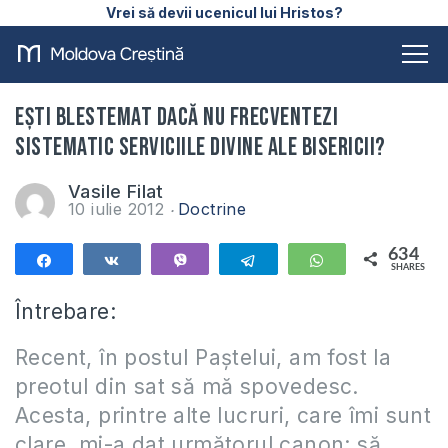
Vrei să devii ucenicul lui Hristos?
Ești blestemat dacă nu frecventezi
sistematic serviciile divine ale Bisericii?
Vasile Filat
10 iulie 2012
Doctrine
634
Share
Share
Vibe
Telegram
WhatsApp
SHARES
634
Întrebare:
Recent, în postul Paștelui, am fost la
preotul din sat să mă spovedesc.
Acesta, printre alte lucruri, care îmi sunt
clare, mi-a dat următorul canon: să