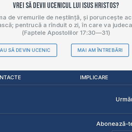
Vrei să devii ucenicul lui Isus Hristos?
 de vremurile de neștiință, și poruncește a
ască; pentrucă a rînduit o zi, în care va judec
(Faptele Apostolilor 17:30—31)
AU SĂ DEVIN UCENIC
MAI AM ÎNTREBĂRI
NTACTE
IMPLICARE
Urmăr
Abonează-te 