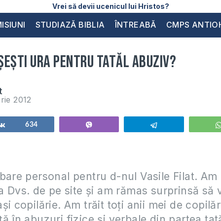
Vrei să devii ucenicul lui Hristos?
ISIUNI
STUDIAZĂ BIBLIA
ÎNTREABĂ
CMPS ANTIO
șești ura pentru tatăl abuziv?
t
rie 2012
Share
634
Vibe
Telegram
bare personal pentru d-nul Vasile Filat. Am c
ia Dvs. de pe site și am rămas surprinsă să
i copilărie. Am trăit toți anii mei de copilăr
ă în abuzuri fizice și verbale din partea tat