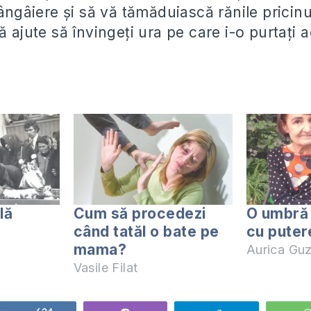
âiere și să vă tămăduiască rănile pricinui
ă ajute să învingeți ura pe care i-o purtați 
lă
Cum să procedezi
O umbră 
când tatăl o bate pe
cu pute
mama?
Aurica Gu
Vasile Filat