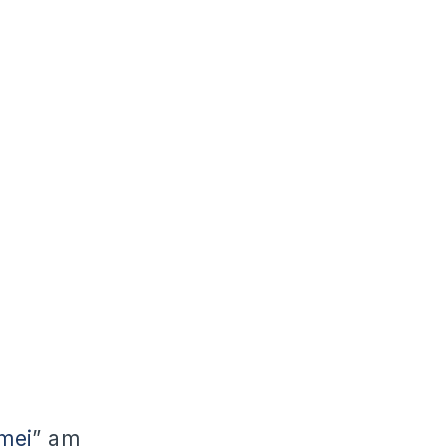
mei
” am