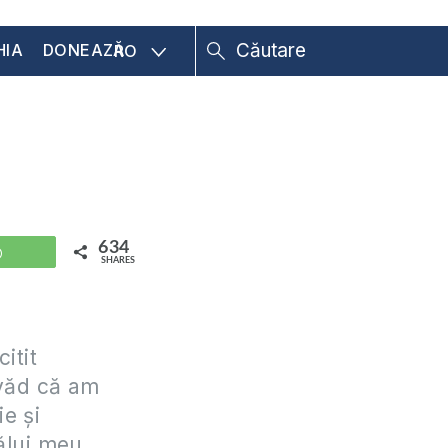
HIA
DONEAZĂ
RO
634
WhatsApp
SHARES
itit
 văd că am
ie și
ălui meu,