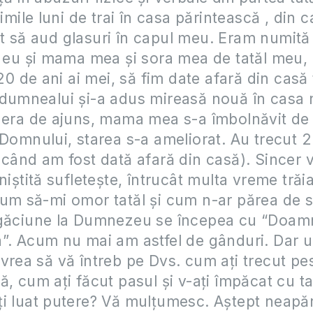
timile luni de trai în casa părintească , din ca
 să aud glasuri în capul meu. Eram numită ș
i eu și mama mea și sora mea de tatăl meu, 
 20 de ani ai mei, să fim date afară din casă 
dumnealui și-a adus mireasă nouă în casa n
u era de ajuns, mama mea s-a îmbolnăvit d
 Domnului, starea s-a ameliorat. Au trecut 2
 când am fost dată afară din casă). Sincer 
iniștită sufletește, întrucât multa vreme tră
um să-mi omor tatăl și cum n-ar părea de s
ugăciune la Dumnezeu se începea cu “Doamn
”. Acum nu mai am astfel de gânduri. Dar u
vrea să vă întreb pe Dvs. cum ați trecut pe
ă, cum ați făcut pasul și v-ați împăcat cu t
i luat putere? Vă mulțumesc. Aștept neapă