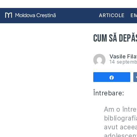
ARTICOLE
EM
Cum să depă
Vasile Fila
14 septemb
Share
Întrebare:
Am o între
bibliograf
avut aceeaș
adolescenț