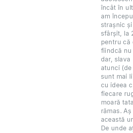
încât în ul
am început
strașnic ș
sfârșit, la
pentru că 
fiindcă n
dar, slava
atunci (de
sunt mai l
cu ideea c
fiecare r
moară tata
rămas. Aș 
această ur
De unde aț