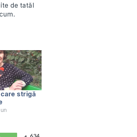
te de tatăl
acum.
care strigă
re
zun
634