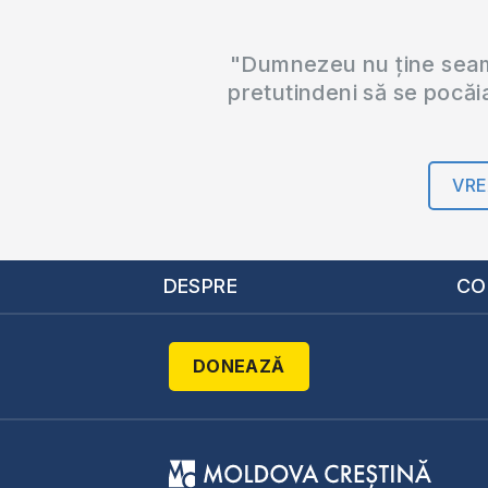
"Dumnezeu nu ține seama
pretutindeni să se pocăi
VRE
DESPRE
CO
DONEAZĂ