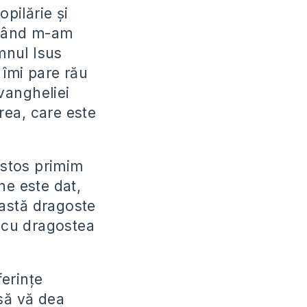
opilărie și
a când m-am
nul Isus
 îmi pare rău
Evangheliei
irea, care este
stos primim
ne este dat,
astă dragoste
m cu dragostea
ferințe
să vă dea