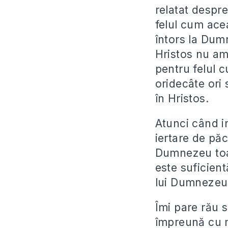
relatat despre
felul cum ace
întors la Dum
Hristos nu am 
pentru felul c
oridecâte ori 
în Hristos.
Atunci când i
iertare de pă
Dumnezeu toar
este suficien
lui Dumnezeu
Îmi pare rău s
împreună cu 