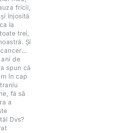
uza fricii,
i înjosită
ca la
toate trei,
oastră. Și
e cancer…
 ani de
va spun că
iam în cap
traniu
e, fă să
ra a
ste
atăl Dvs?
rat