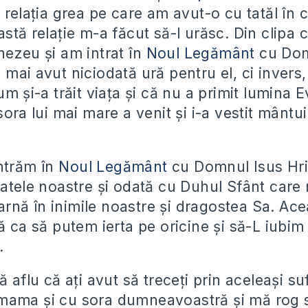
 relația grea pe care am avut-o cu tatăl în c
astă relație m-a făcut să-l urăsc. Din clip
nezeu și am intrat în
Noul Legământ
cu Dom
mai avut niciodată ură pentru el, ci invers,
um și-a trăit viața și că nu a primit lumina 
sora lui mai mare a venit și i-a vestit mântu
ntrăm în
Noul Legământ
cu Domnul Isus Hri
catele noastre și odată cu Duhul Sfânt care 
nă în inimile noastre și dragostea Sa. Ace
tă ca să putem ierta pe oricine și să-L iubi
.
ă aflu că ați avut să treceți prin aceleași su
mama și cu sora dumneavoastră și mă rog 