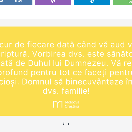
Share
634
Vibe
Telegram
›
‹