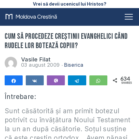
Vrei să devii ucenicul lui Hristos?
Cum să procedeze creştinii evanghelici când
rudele lor botează copiii?
Vasile Filat
03 august 2009
Biserica
634
Share
Share
Vibe
Telegram
WhatsApp
SHARES
634
Întrebare:
Sunt căsătorită şi am primit botezul
potrivit cu învăţătura Noului Testament
la un an după căsătorie. Soţul susţine
că este creştin ortodox… Avem nănaşi