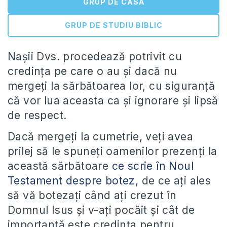
GRUP DE CASĂ
GRUP DE STUDIU BIBLIC
Naşii Dvs. procedează potrivit cu
credinţa pe care o au şi dacă nu
mergeţi la sărbătoarea lor, cu siguranţă
că vor lua aceasta ca şi ignorare şi lipsă
de respect.
Dacă mergeţi la cumetrie, veţi avea
prilej să le spuneţi oamenilor prezenţi la
această sărbătoare
ce scrie în Noul
Testament despre botez
, de ce aţi ales
să vă botezaţi când aţi crezut în
Domnul Isus şi v-aţi pocăit şi cât de
importantă este credinţa pentru