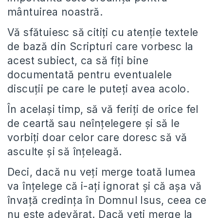
mântuirea noastră.
Vă sfătuiesc să citiţi cu atenţie textele
de bază din Scripturi care vorbesc la
acest subiect, ca să fiţi bine
documentată pentru eventualele
discuţii pe care le puteţi avea acolo.
În acelaşi timp, să vă feriţi de orice fel
de ceartă sau neînţelegere şi să le
vorbiţi doar celor care doresc să vă
asculte şi să înţeleagă.
Deci, dacă nu veţi merge toată lumea
va înţelege că i-aţi ignorat şi că aşa vă
învaţă credinţa în Domnul Isus, ceea ce
nu este adevărat. Dacă veţi merge la