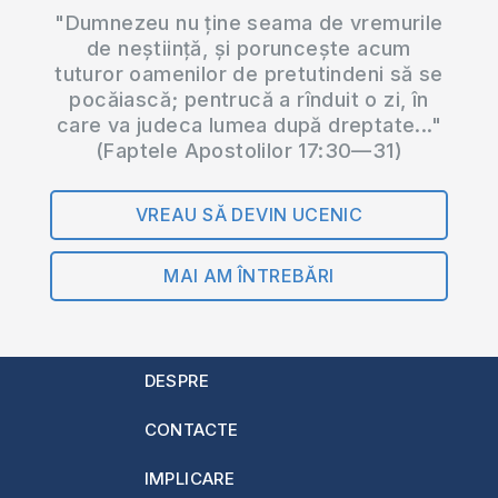
"Dumnezeu nu ține seama de vremurile
de neștiință, și poruncește acum
tuturor oamenilor de pretutindeni să se
pocăiască; pentrucă a rînduit o zi, în
care va judeca lumea după dreptate..."
(Faptele Apostolilor 17:30—31)
VREAU SĂ DEVIN UCENIC
MAI AM ÎNTREBĂRI
DESPRE
CONTACTE
IMPLICARE