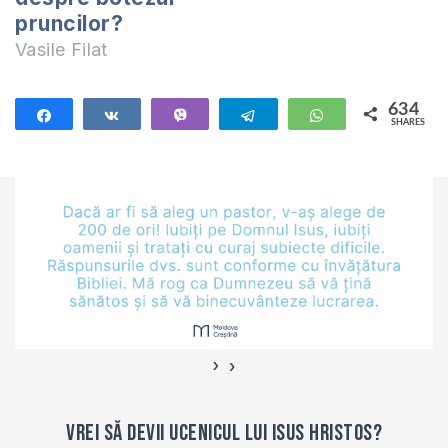
pruncilor?
Vasile Filat
634
Share
Share
Vibe
Telegram
WhatsApp
SHARES
634
›
‹
Vrei să devii ucenicul lui Isus Hristos?