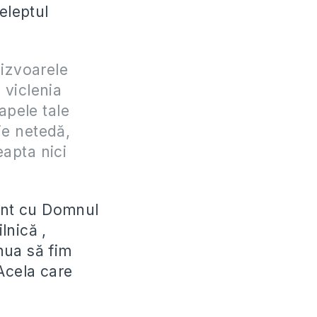
eleptul
 izvoarele
 viclenia
apele tale
ie netedă,
eapta nici
mînt cu Domnul
ilnică ,
nua să fim
 Acela care