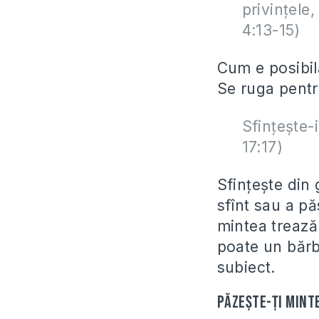
privinţele
4:13-15)
Cum e posibilă
Se ruga pentr
Sfinţeşte-
17:17)
Sfințește din
sfînt sau a pă
mintea trează 
poate un bărb
subiect.
Păzește-ți mint