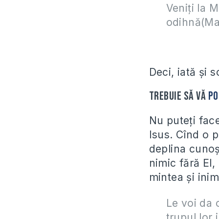
Veniţi la M
odihnă(Mat
Deci, iată și s
Trebuie să vă
po
Nu puteți face
Isus. Cînd o p
deplina cunoș
nimic fără El
mintea și inim
Le voi da 
trupul lor 