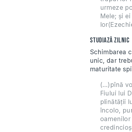
urmeze por
Mele; şi e
lor(Ezechi
Studiază zilnic
Schimbarea ca
unic, dar tre
maturitate spi
(…)pînă vo
Fiului lui
plinătăţii 
încolo, pur
oamenilor ş
credincioş