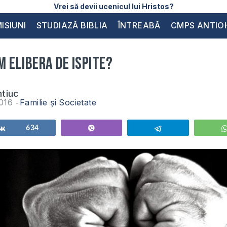
Vrei să devii ucenicul lui Hristos?
ISIUNI
STUDIAZĂ BIBLIA
ÎNTREABĂ
CMPS ANTIO
 elibera de ispite?
tiuc
2016
Familie și Societate
Share
634
Vibe
Telegram