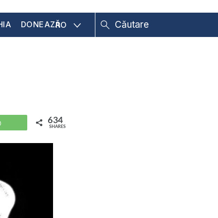
HIA
DONEAZĂ
RO
634
WhatsApp
SHARES