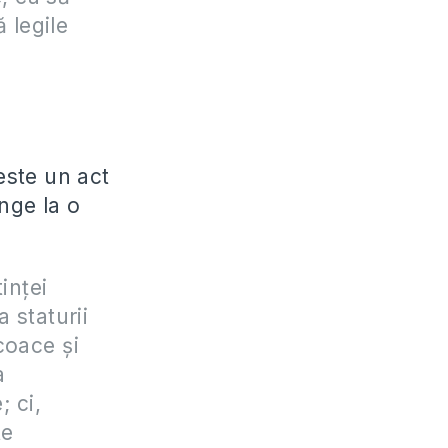
 legile
l
este un act
nge la o
inţei
 staturii
ncoace şi
a
; ci,
te