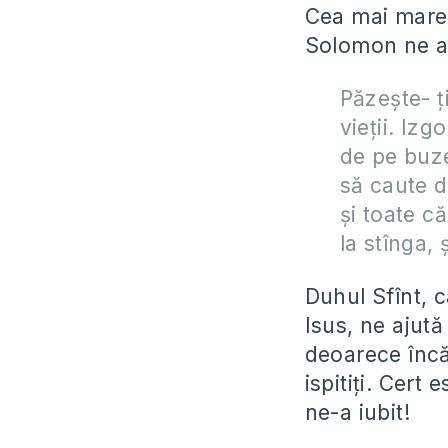
Cea mai mare l
Solomon ne a
Păzeşte- ţ
vieţii. Iz
de pe buze
să caute d
şi toate că
la stînga,
Duhul Sfînt, 
Isus, ne ajut
deoarece înc
ispitiți. Cert
ne-a iubit!