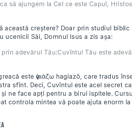
, ca să ajungem la Cel ce este Capul, Hristo
 această creștere? Doar prin studiul biblic 
u ucenicii Săi, Domnul Isus a zis așa:
i prin adevărul Tău:Cuvîntul Tău este adevăr
 greacă este ἁγιάζω hagiazō, care tradus în
stra sfînt. Deci, Cuvîntul este acel secret 
și ne face apți pentru a birui ispitele. Curs
at controla mintea vă poate ajuta enorm la
ea