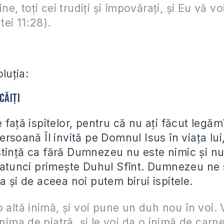
ine, toţi cei trudiţi şi împovăraţi, şi Eu vă vo
ei 11:28).
oluția:
căiți
 față ispitelor, pentru că nu ați făcut leg
ersoană Îl invită pe Domnul Isus în viața lui
tință ca fără Dumnezeu nu este nimic și nu
, atunci primește Duhul Sfînt. Dumnezeu ne
a și de aceea noi putem birui ispitele.
o altă inimă, şi voi pune un duh nou în voi. 
inima de piatră, şi le voi da o inimă de carn