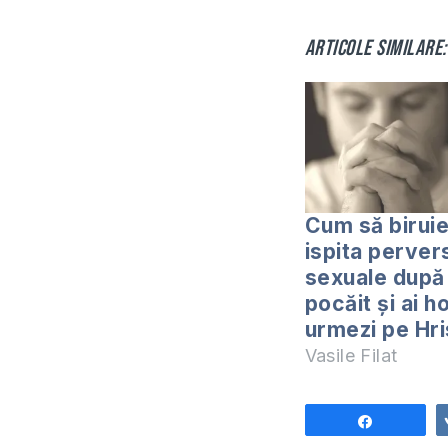
Articole similare:
Cum să biruie
ispita pervers
sexuale după 
pocăit și ai h
urmezi pe Hr
Vasile Filat
Share