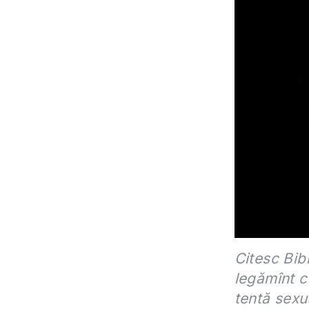
Citesc Bib
legămînt c
tentă sexu