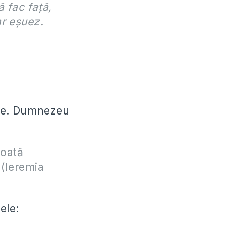
ă fac față,
ar eșuez.
rie. Dumnezeu
toată
)(Ieremia
ele: