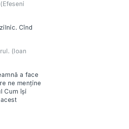
s(Efeseni
zilnic. Cînd
ul. (Ioan
seamnă a face
care ne menține
ul Cum își
 acest