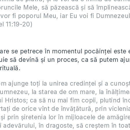
uncile Mele, să păzească şi să împlinească
i vor fi poporul Meu, iar Eu voi fi Dumnezeu
el 11:19-20)
re se petrece în momentul pocăinței este 
buie să devină și un proces, ca să putem aju
rituală.
m ajunge toţi la unirea credinţei şi a cunoşt
 Dumnezeu, la starea de om mare, la înălţimea
lui Hristos; ca să nu mai fim copii, plutind î
taţi de orice vînt de învăţătură, prin vicleni
i prin şiretenia lor în mijloacele de amăgire
i adevărului, în dragoste, să creştem în toa