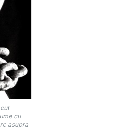
ăcut
lume cu
are asupra