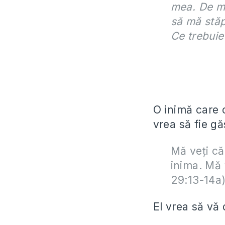
mea. De mu
să mă stăp
Ce trebuie
O inimă care 
vrea să fie gă
Mă veţi că
inima. Mă 
29:13-14a
El vrea să vă