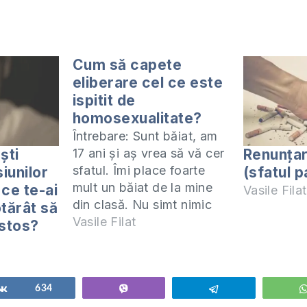
Cum să capete
eliberare cel ce este
ispitit de
homosexualitate?
Întrebare: Sunt băiat, am
ști
Renunțar
17 ani și aș vrea să vă cer
sfatul. Îmi place foarte
iunilor
(sfatul p
mult un băiat de la mine
ce te-ai
Vasile Filat
din clasă. Nu simt nimic
otărât să
pentru fete, adică le pot
Vasile Filat
istos?
considera foarte bune
prietene, dar nimic mai
mult. Mi-aș dori mult să
fiu cu o fată, însa nu…
Share
634
Vibe
Telegram