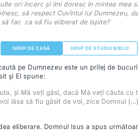
lte ori încerc și îmi doresc în mintea mea s
înesc, să respect Cuvîntul lui Dumnezeu, d
 să fac ca să fiu eliberat de ispite?
GRUP DE CASĂ
GRUP DE STUDIU BIBLIC
caută pe Dumnezeu este un prilej de bucu
sit și El spune:
uta, şi Mă veţi găsi, dacă Mă veţi căuta cu 
voi lăsa să fiu găsit de voi, zice Domnul (…
)
 dea eliberare. Domnul Isus a spus următoar