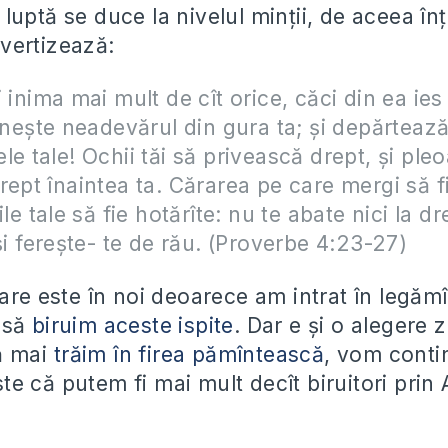
uptă se duce la nivelul minții, de aceea înț
vertizează:
i inima mai mult de cît orice, căci din ea ies
goneşte neadevărul din gura ta; şi depărtează
le tale! Ochii tăi să privească drept, şi pleo
rept înaintea ta. Cărarea pe care mergi să f
ile tale să fie hotărîte: nu te abate nici la dr
 şi fereşte- te de rău. (Proverbe 4:23-27)
care este în noi deoarece am intrat în legă
ă să
biruim aceste ispite
. Dar e și o alegere z
ă mai
trăim în firea pămîntească
, vom conti
 este că putem fi mai mult decît biruitori prin