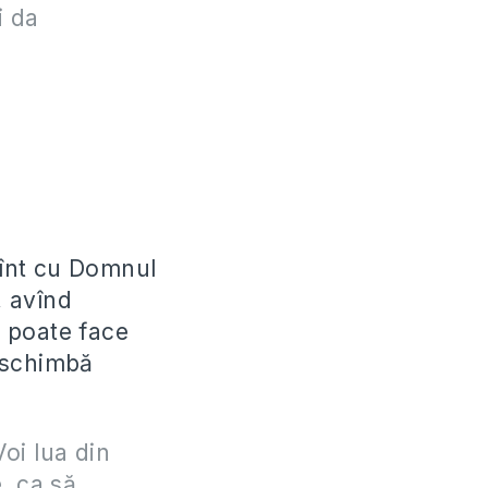
i da
ămînt cu Domnul
, avînd
 poate face
 schimbă
Voi lua din
e, ca să