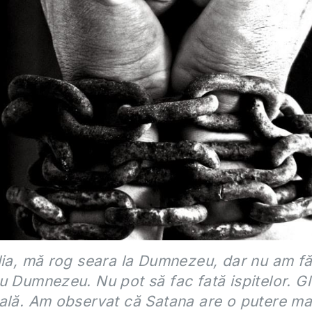
lia, mă rog seara la Dumnezeu, dar nu am f
u Dumnezeu. Nu pot să fac fată ispitelor. G
ală. Am observat că Satana are o putere m