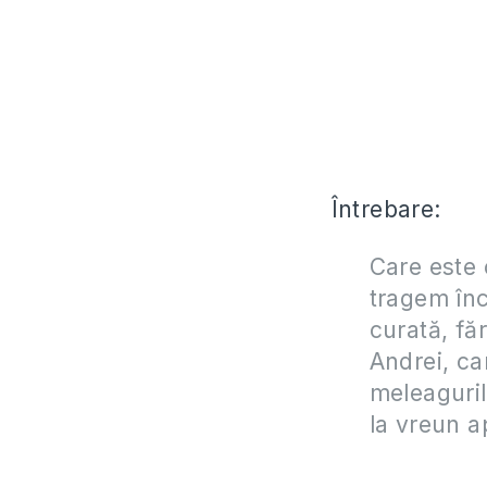
Întrebare:
Care este o
tragem înc
curată, fă
Andrei, c
meleaguril
la vreun a