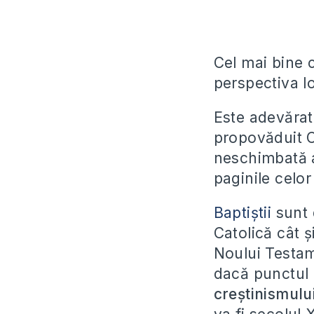
Cel mai bine c
perspectiva lo
Este adevărat
propovăduit C
neschimbată a
paginile celo
Baptiştii
sunt 
Catolică cât 
Noului Testam
dacă punctul 
creştinismulu