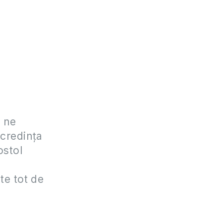
, ne
 credinţa
ostol
e
te tot de