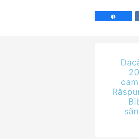
Tomas Helwys, f
persecutați pent
Share
convingerile lor 
în anul 1609 s-a
traiul în orașul
din Olanda. Aflaț
această…