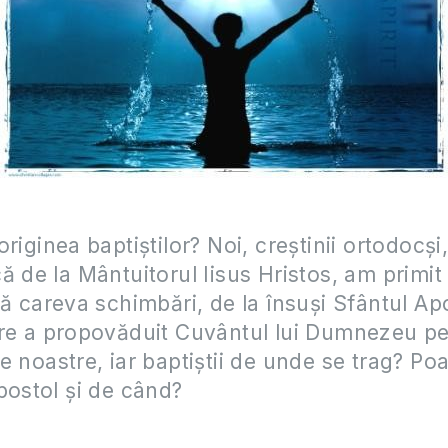
riginea baptiştilor? Noi, creştinii ortodocşi
ă de la Mântuitorul Iisus Hristos, am primit
ră careva schimbări, de la însuşi Sfântul Ap
are a propovăduit Cuvântul lui Dumnezeu p
e noastre, iar baptiştii de unde se trag? Poa
postol şi de când?