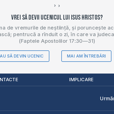
›
‹
Vrei să devii ucenicul lui Isus Hristos?
 de vremurile de neștiință, și poruncește a
ască; pentrucă a rînduit o zi, în care va judec
(Faptele Apostolilor 17:30—31)
AU SĂ DEVIN UCENIC
MAI AM ÎNTREBĂRI
NTACTE
IMPLICARE
Urmăr