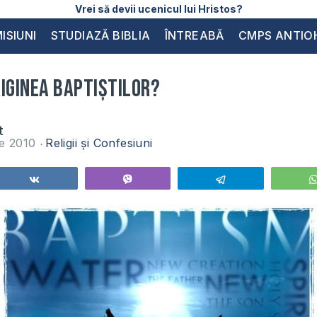
Vrei să devii ucenicul lui Hristos?
ISIUNI
STUDIAZĂ BIBLIA
ÎNTREABĂ
CMPS ANTIO
iginea Baptiştilor?
t
ie 2010
Religii și Confesiuni
Share
Vibe
Telegram