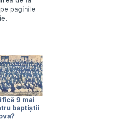
irea de la
 pe paginile
ie.
fică 9 mai
tru baptiștii
dova?