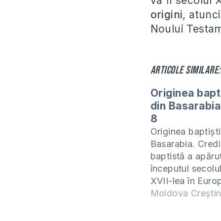
va fi secolul 
origini
, atunc
Noului Testame
Articole similare:
Originea bapti
din Basarabia
8
Originea baptiști
Basarabia. Credi
baptistă a apărut
începutul secolul
XVII-lea în Euro
grup de puritani
Moldova Crești
separatiști din A
conduși de John