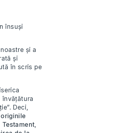
n însuşi
noastre şi a
ată şi
tă în scris pe
iserica
 învăţătura
ie”. Deci,
originile
ui Testament
,