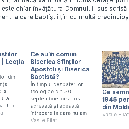
XVII, iar dacă va fi luată în consideraţie
porn
i este chiar învăţătura Domnului Isus scrisă
nt la care baptiştii ţin cu multă credincioş
știlor
Ce au în comun
 | Lecția
Biserica Sfinţilor
Apostoli şi Biserica
Baptistă?
lor din
nța
În timpul dezbaterilor
 la
Ce semni
teologice din 30
ui al
septembrie mi-a fost
1945 pen
pa. Un
adresată şi această
din Mol
nă
întrebare la care nu am
Vasile Filat
nglia,
reuşit să dau atunci
Vasile Filat
 Smyth și
răspunsul şi vin să