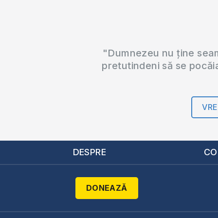
"Dumnezeu nu ține seama
pretutindeni să se pocăi
VRE
DESPRE
CO
DONEAZĂ