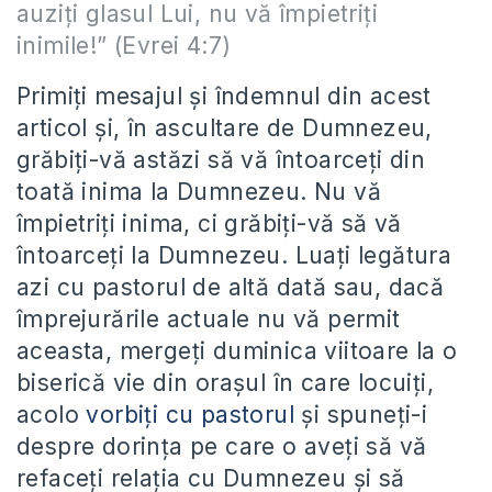
auziţi glasul Lui, nu vă împietriţi
inimile!” (Evrei 4:7)
Primiți mesajul și îndemnul din acest
articol și, în ascultare de Dumnezeu,
grăbiți-vă astăzi să vă întoarceți din
toată inima la Dumnezeu. Nu vă
împietriți inima, ci grăbiți-vă să vă
întoarceți la Dumnezeu. Luați legătura
azi cu pastorul de altă dată sau, dacă
împrejurările actuale nu vă permit
aceasta, mergeți duminica viitoare la o
biserică vie din orașul în care locuiți,
acolo
vorbiți cu pastorul
și spuneți-i
despre dorința pe care o aveți să vă
refaceți relația cu Dumnezeu și să