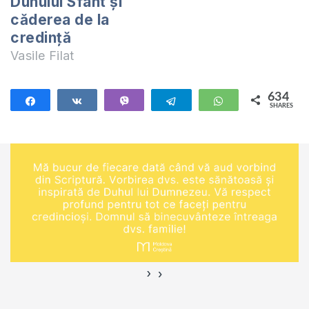
Duhului Sfânt și
căderea de la
credință
Vasile Filat
634
Share
Share
Vibe
Telegram
WhatsApp
SHARES
634
›
‹