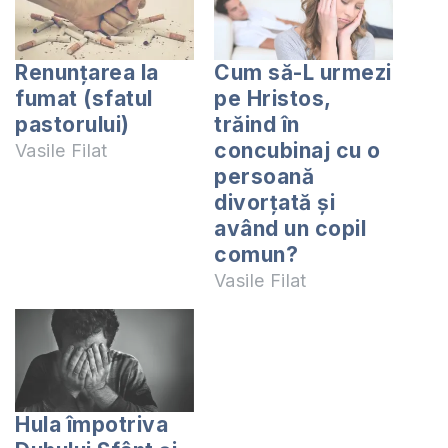
Renunțarea la
Cum să-L urmezi
fumat (sfatul
pe Hristos,
pastorului)
trăind în
concubinaj cu o
Vasile Filat
persoană
divorțată și
având un copil
comun?
Vasile Filat
Hula împotriva