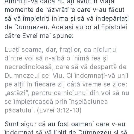
Amintiți-vă dacă nu ați avut în viață
momente de răzvrătire care v-au făcut
să vă împietriți inima și să vă îndepărtați
de Dumnezeu. Același autor al Epistolei
către Evrei mai spune:
Luaţi seama, dar, fraţilor, ca niciunul
dintre voi să n-aibă o inimă rea şi
necredincioasă, care să vă despartă de
Dumnezeul cel Viu. Ci îndemnaţi-vă unii
pe alţii în fiecare zi, câtă vreme se zice:
„astăzi”, pentru ca niciunul din voi să nu
se împietrească prin înşelăciunea
păcatului. (Evrei 3:12-13)
Sunt sigur că au fost oameni care v-au
îndemnat să vă lipiți de Dumnezeu și să