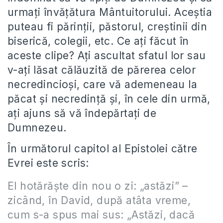
urmați învățătura Mântuitorului. Aceștia
puteau fi părinții, păstorul, creștinii din
biserică, colegii, etc. Ce ați făcut în
aceste clipe? Ați ascultat sfatul lor sau
v-ați lăsat călăuzită de părerea celor
necredincioși, care vă ademeneau la
păcat și necredință și, în cele din urmă,
ați ajuns să vă îndepărtați de
Dumnezeu.
În următorul capitol al Epistolei către
Evrei este scris:
El hotărăşte din nou o zi: „astăzi” –
zicând, în David, după atâta vreme,
cum s-a spus mai sus: „Astăzi, dacă