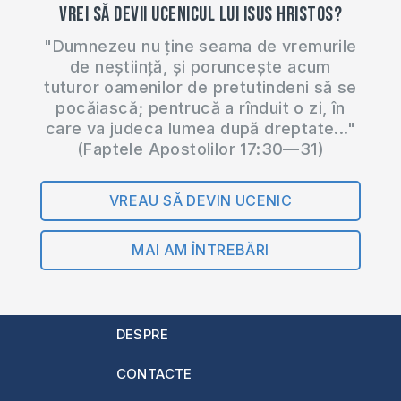
Vrei să devii ucenicul lui Isus Hristos?
"Dumnezeu nu ține seama de vremurile
de neștiință, și poruncește acum
tuturor oamenilor de pretutindeni să se
pocăiască; pentrucă a rînduit o zi, în
care va judeca lumea după dreptate..."
(Faptele Apostolilor 17:30—31)
VREAU SĂ DEVIN UCENIC
MAI AM ÎNTREBĂRI
DESPRE
CONTACTE