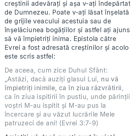
creștinii adevărați și așa v-ați îndepărtat
de Dumnezeu. Poate v-ați lăsat înșelată
de grijile veacului acestuia sau de
înșelăciunea bogățiilor și astfel ați ajuns
să vă împietriți inima. Epistola către
Evrei a fost adresată creștinilor și acolo
este scris astfel:
De aceea, cum zice Duhul Sfânt:
„Astăzi, dacă auziţi glasul Lui,
nu vă
împietriţi inimile, ca în ziua răzvrătirii
,
ca în ziua ispitirii în pustiu, unde părinţii
voştri M-au ispitit şi M-au pus la
încercare şi au văzut lucrările Mele
patruzeci de ani! (Evrei 3:7-9)