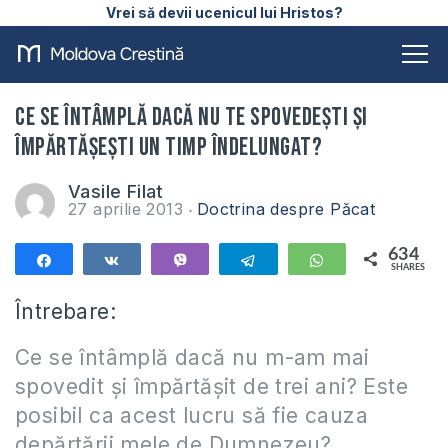
Vrei să devii ucenicul lui Hristos?
Ce se întâmplă dacă nu te spovedești și
împărtășești un timp îndelungat?
Vasile Filat
27 aprilie 2013
Doctrina despre Păcat
634
Share
Share
Vibe
Telegram
WhatsApp
SHARES
634
Întrebare:
Ce se
întâmplă dacă nu m-am mai
spovedit și împărtășit de trei ani? Este
posibil ca acest lucru să fie cauza
depărtării mele de Dumnezeu?