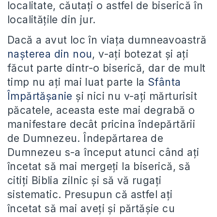
localitate, căutați o astfel de biserică în
localitățile din jur.
Dacă a avut loc în viața dumneavoastră
nașterea din nou
, v-ați botezat și ați
făcut parte dintr-o biserică, dar de mult
timp nu ați mai luat parte la
Sfânta
Împărtășanie
și nici nu v-ați mărturisit
păcatele, aceasta este mai degrabă o
manifestare decât pricina îndepărtării
de Dumnezeu. Îndepărtarea de
Dumnezeu s-a început atunci când ați
încetat să mai mergeți la biserică, să
citiți Biblia zilnic și să vă rugați
sistematic. Presupun că astfel ați
încetat să mai aveți și părtășie cu