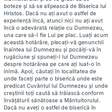
boteze și să se alipească de
Biserica lui
Hristos
. Dacă nu ați avut o astfel de
experiență încă, atunci nici nu ați avut
încă o adevărată relație cu Dumnezeu,
una care să-I fie Lui pe plac. Luați acum
această hotărâre, plecați-vă genunchii
înaintea lui Dumnezeu și pocăiți-vă în
rugăciune și spuneți-I lui Dumnezeu
despre hotărârea pe care ați luat-o în
inimă. Apoi, căutați în localitatea de
unde faceți parte o biserică unde este
predicat Cuvântul lui Dumnezeu și unde
creștinii toți caută să trăiască conform
învățăturii sănătoase a Mântuitorului.
Dacă nu aveți o astfel de biserică în