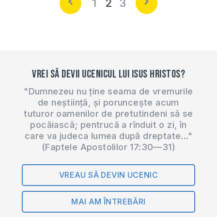
1
2
3
Vrei să devii ucenicul lui Isus Hristos?
"Dumnezeu nu ține seama de vremurile
de neștiință, și poruncește acum
tuturor oamenilor de pretutindeni să se
pocăiască; pentrucă a rînduit o zi, în
care va judeca lumea după dreptate..."
(Faptele Apostolilor 17:30—31)
VREAU SĂ DEVIN UCENIC
MAI AM ÎNTREBĂRI