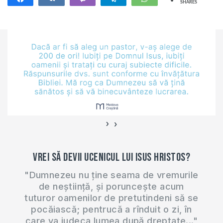
SHARES
Ceilalți…
76,335M
›
‹
Vrei să devii ucenicul lui Isus Hristos?
"Dumnezeu nu ține seama de vremurile
de neștiință, și poruncește acum
tuturor oamenilor de pretutindeni să se
pocăiască; pentrucă a rînduit o zi, în
care va judeca lumea după dreptate..."