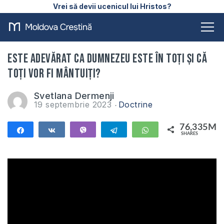
Vrei să devii ucenicul lui Hristos?
Este adevărat ca Dumnezeu este în toți și că
toți vor fi mântuiți?
Svetlana Dermenji
19 septembrie 2023
Doctrine
76,335M
Share
Share
Vibe
Telegram
WhatsApp
SHARES
76,335M