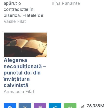
apărut o
Irina Panainte
contradicție în
biserică. Fratele de
la studiu spunea că
Vasile Filat
învățătura
apostolilor era nouă
și față de Vechiul
Testament,
propăvăduia
învățătura nouă,
Alegerea
împărăția lui
necondiționată –
Dumnezeu, despre
punctul doi din
rai și iad. Spunea că
învățătura
acestea nu se aflau
calvinistă
în Vechiul
Anastasia Filat
Testament. Atunci
au început
contradicțiile.
76,335M
Share
Share
Vibe
Telegram
WhatsApp