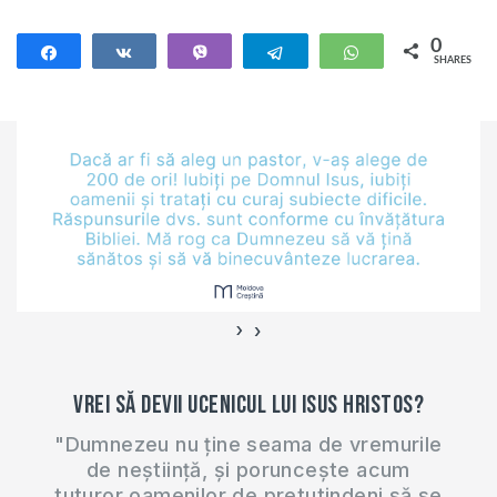
0
Share
Share
Vibe
Telegram
WhatsApp
SHARES
›
‹
Vrei să devii ucenicul lui Isus Hristos?
"Dumnezeu nu ține seama de vremurile
de neștiință, și poruncește acum
tuturor oamenilor de pretutindeni să se