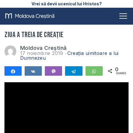
Vrei să devii ucenicul lui Hristos?
Ziua a treia de creație
Moldova Creștină
17 noiembrie 2019
Creația uimitoare a lui
Dumnezeu
0
Share
Share
Vibe
Telegram
WhatsApp
SHARES