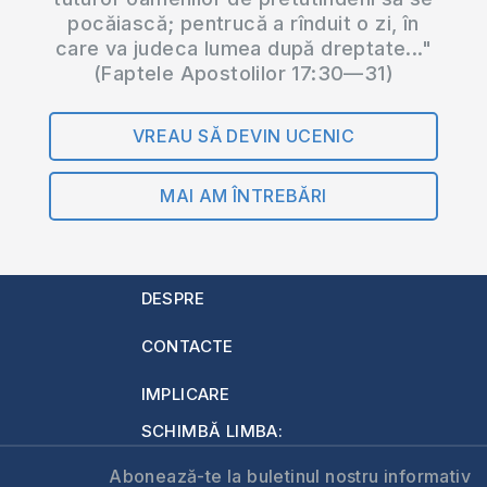
pocăiască; pentrucă a rînduit o zi, în
care va judeca lumea după dreptate..."
(Faptele Apostolilor 17:30—31)
VREAU SĂ DEVIN UCENIC
MAI AM ÎNTREBĂRI
DESPRE
CONTACTE
IMPLICARE
SCHIMBĂ LIMBA:
Abonează-te la buletinul nostru informativ