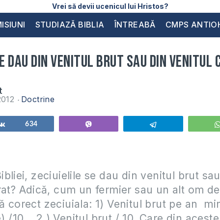
Vrei să devii ucenicul lui Hristos?
ISIUNI
STUDIAZĂ BIBLIA
ÎNTREABĂ
CMPS ANTIO
se dau din venitul brut sau din venitul
t
2012
Doctrine
Share
634
Vibe
Telegram
bliei, zeciuielile se dau din venitul brut sau
rat? Adică, cum un fermier sau un alt om de
 corect zeciuiala: 1) Venitul brut pe an mi
e) /10, 2.) Venitul brut / 10. Care din acest