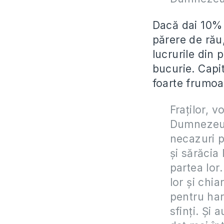
Dacă dai 10% d
părere de rău,
lucrurile din
bucurie. Capit
foarte frumoa
Fraţilor, 
Dumnezeu î
necazuri p
şi sărăcia
partea lor
lor şi chia
pentru har
sfinţi. Şi