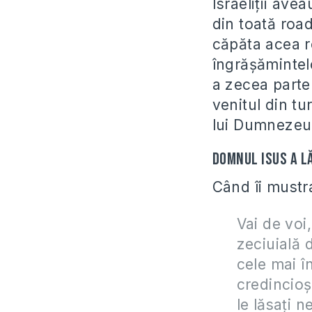
Israeliții ave
din toată road
căpăta acea ro
îngrășămintel
a zecea parte 
venitul din t
lui Dumnezeu p
Domnul Isus a l
Când îi mustr
Vai de voi,
zeciuială 
cele mai î
credincioş
le lăsaţi 