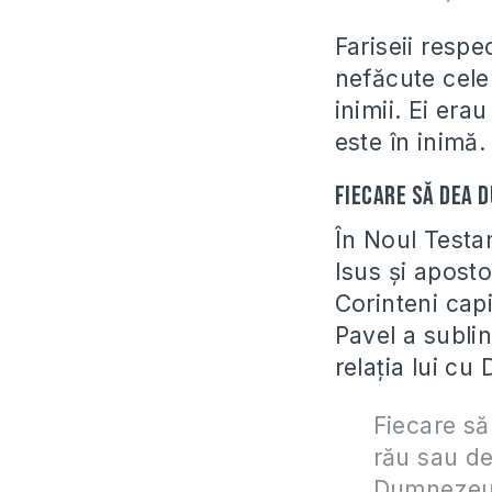
Fariseii respe
nefăcute cele
inimii. Ei era
este în inim
Fiecare să dea d
În Noul Testa
Isus și aposto
Corinteni capi
Pavel a sublin
relația lui c
Fiecare să
rău sau de
Dumnezeu.”