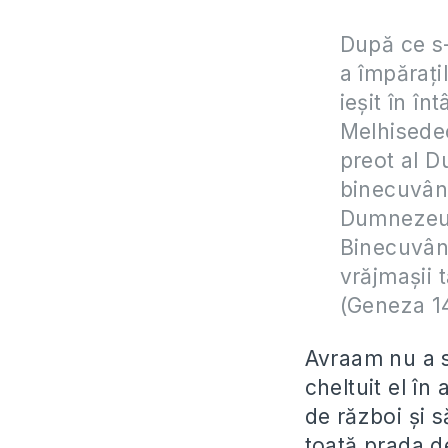
După ce s-
a împăraţi
ieşit în î
Melhisedec
preot al D
binecuvânt
Dumnezeul 
Binecuvânt
vrăjmaşii t
(Geneza 1
Avraam nu a st
cheltuit el în
de război și s
toată prada de