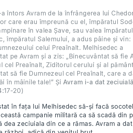
a întors Avram de la înfrângerea lui Chedo
lor care erau împreună cu el, împăratul Sod
ntâmpinare în valea Şave, sau valea împăratul
, împăratul Salemului, a adus pâine şi vin: 
umnezeului celui Preaînalt. Melhisedec a
at pe Avram şi a zis: „Binecuvântat să fie
cel Preaînalt, Ziditorul cerului şi al pământ
at să fie Dumnezeul cel Preaînalt, care a d
ăi în mâinile tale!” Şi
Avram i-a dat zeciuială
4:17-20)
at în fața lui Melhisedec să-și facă socotel
 această campanie militară ca să scadă din p
ă dea zeciuiala din ce a rămas. Avram a dat
 război, adică din venitul brut.