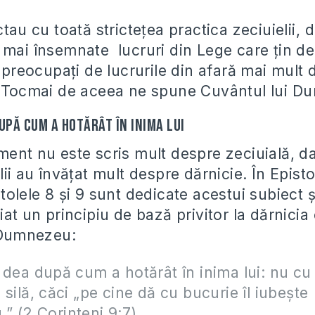
ctau cu toată strictețea practica zeciuielii, d
 mai însemnate lucruri din Lege care țin de
u preocupați de lucrurile din afară mai mult
ă. Tocmai de aceea ne spune Cuvântul lui 
upă cum a hotărât în inima lui
ment nu este scris mult despre zeciuială, d
lii au învățat mult despre dărnicie. În Episto
tolele 8 și 9 sunt dedicate acestui subiect 
iat un principiu de bază privitor la dărnicia 
u Dumnezeu:
 dea după cum a hotărât în inima lui: nu cu
 silă, căci „pe cine dă cu bucurie îl iubeşte
 (2 Corinteni 9:7)