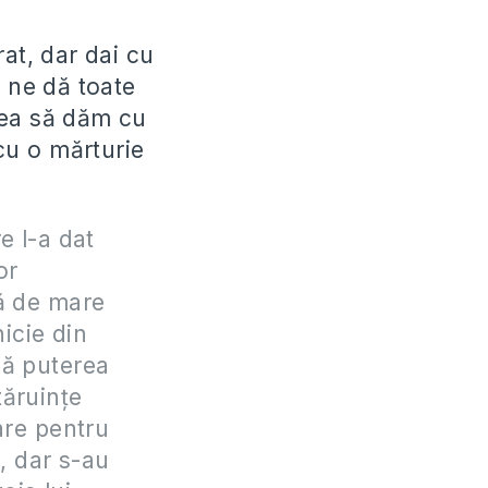
at, dar dai cu
e ne dă toate
rea să dăm cu
 cu o mărturie
e l-a dat
or
ră de mare
nicie din
pă puterea
tăruinţe
are pentru
, dar s-au