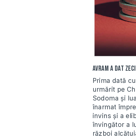
Avram a dat zeci
Prima dată cu
urmărit pe Ch
Sodoma și lua
înarmat împreu
invins și a eli
învingător a l
război alcătui