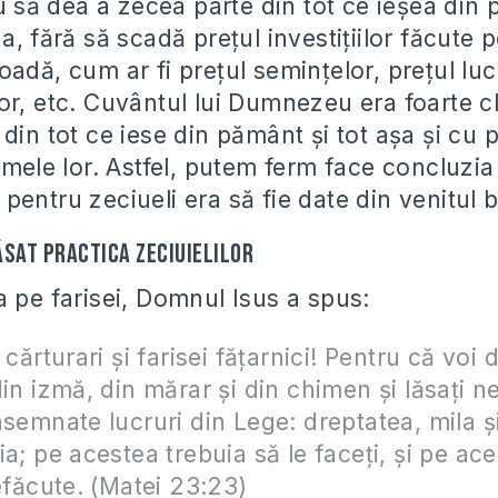
au să dea a zecea parte din tot ce ieșea din
a, fără să scadă prețul investițiilor făcute 
adă, cum ar fi prețul semințelor, prețul lucr
or, etc. Cuvântul lui Dumnezeu era foarte c
din tot ce iese din pământ și tot așa și cu pr
urmele lor. Astfel, putem ferm face concluzi
entru zeciueli era să fie date din venitul b
ăsat practica zeciuielilor
a pe farisei, Domnul Isus a spus:
 cărturari şi farisei făţarnici! Pentru că voi d
din izmă, din mărar şi din chimen şi lăsaţi n
nsemnate lucruri din Lege: dreptatea, mila ş
ia; pe acestea trebuia să le faceţi, şi pe ac
nefăcute. (Matei 23:23)