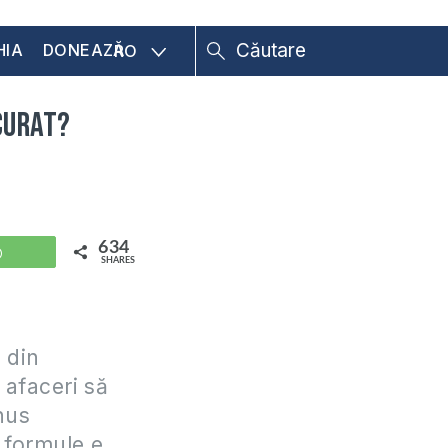
HIA
DONEAZĂ
RO
 curat?
634
WhatsApp
SHARES
 din
 afaceri să
nus
e formule e