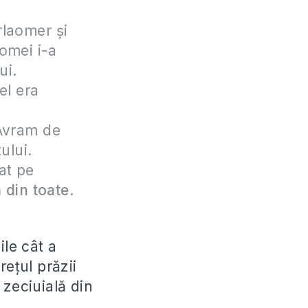
rlaomer şi
omei i-a
ui.
el era
 Avram de
ului.
at pe
 din toate
.
ile cât a
rețul prăzii
 zeciuială din