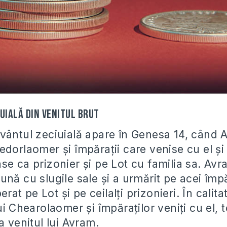
uială din venitul brut
vântul zeciuială apare în Genesa 14, când 
edorlaomer și împărații care venise cu el și
se ca prizonier și pe Lot cu familia sa. Avr
nă cu slugile sale și a urmărit pe acei împă
berat pe Lot și pe ceilalți prizonieri. În calita
ui Chearolaomer și împăraților veniți cu el,
a venitul lui Avram.