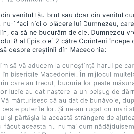
in venitul tău brut sau doar din venitul cur
 nu-i faci nici o plăcere lui Dumnezeu, car
 plin, ca să ne bucurăm de ele. Dumnezeu v
olul 8 al Epistolei 2 către Corinteni începe
să despre creștinii din Macedonia:
voim să vă aducem la cunoştinţă harul pe car
n bisericile Macedoniei. În mijlocul multel
rin care au trecut, bucuria lor peste măsu
 lor lucie au dat naştere la un belşug de dăr
. Vă mărturisesc că au dat de bunăvoie, du
r peste puterile lor. Şi ne-au rugat cu mari s
ul şi părtăşia la această strângere de ajuto
 au făcut aceasta nu numai cum nădăjduisem