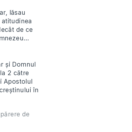
ar, lăsau
 atitudinea
 decât de ce
Dumnezeu…
ar și Domnul
la 2 către
și Apostolul
creștinului în
 părere de