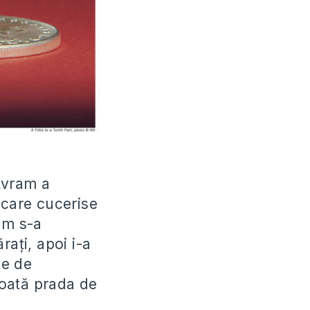
Avram a
 care cucerise
am s-a
rați, apoi i-a
te de
 toată prada de