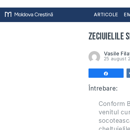
ARTICOLE
EM
Zeciuielile 
Vasile Fila
25 august 
Share
Întrebare:
Conform Bi
venitul cu
socotească
cheltuielil