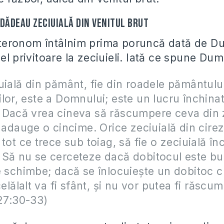
l dădeau zeciuială din venitul brut
uteronom întâlnim prima poruncă dată de 
el privitoare la zeciuieli. Iată ce spune Du
uială din pământ, fie din roadele pământului
lor, este a Domnului; este un lucru închina
 Dacă vrea cineva să răscumpere ceva din 
i adauge o cincime. Orice zeciuială din cirezi
 tot ce trece sub toiag, să fie o zeciuială în
 Să nu se cerceteze dacă dobitocul este bu
e schimbe; dacă se înlocuieşte un dobitoc cu
celălalt va fi sfânt, şi nu vor putea fi răscum
 27:30-33)