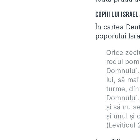
Copiii lui Israe
În cartea De
poporului Isra
Orice zeci
rodul pomi
Domnului.
lui, să ma
turme, din
Domnului.
şi să nu s
şi unul şi 
(Leviticul