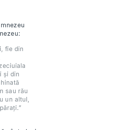
Dumnezeu
mnezeu:
, fie din
t
zeciuiala
 şi din
chinată
n sau rău
 un altul,
păraţi.”