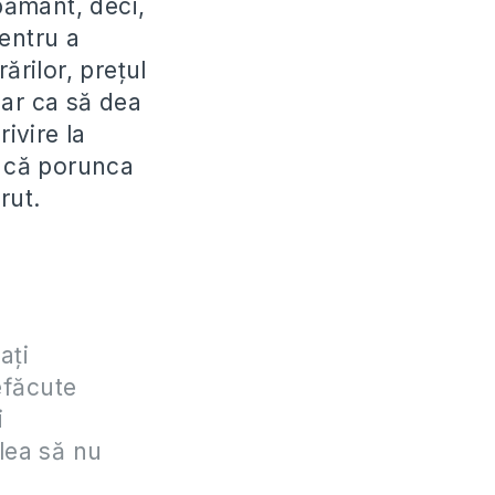
 pământ, deci,
pentru a
ărilor, prețul
lar ca să dea
ivire la
a că porunca
rut.
aţi
efăcute
i
elea să nu