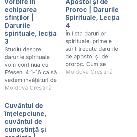
vorbire în
Apostol și de
echiparea
Proroc | Darurile
sfinților |
Spirituale, Lecția
Darurile
4
spirituale, lecția
În lista darurilor
3
spirituale, primele
sunt trecute darurile
Studiu despre
de apostol și de
darurile spirituale
proroc. Cum se
vom continua cu
manifestă aceste
Moldova Creștină
Efeseni 4:1-16 ca să
daruri în biserică
vedem învățături de
astăzi? Mai există și
temelie despre
Moldova Creștină
astăzi darul de
darurile
apostol? Care sunt
duhovnicești. De
Cuvântul de
principiile după care
asemenea, în
înțelepciune,
putem deosebi
această lecție vom
cuvântul de
darurile de apostol
recapitula toate
cunoștință și
și de proroc
adevărurile învățate