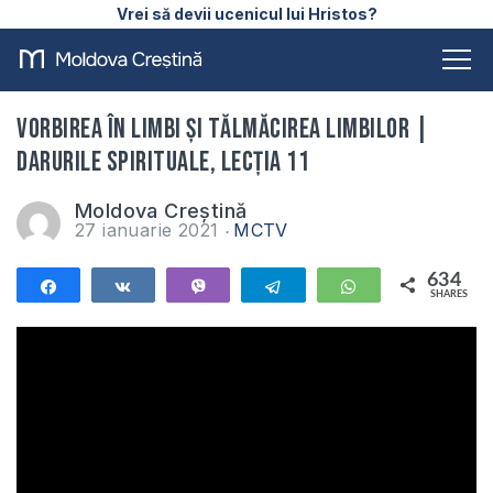
Vrei să devii ucenicul lui Hristos?
Vorbirea în limbi și tălmăcirea limbilor |
Darurile Spirituale, lecția 11
Moldova Creștină
27 ianuarie 2021
MCTV
634
Share
Share
Vibe
Telegram
WhatsApp
SHARES
634