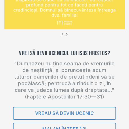
lui Hristos, cum
darul de cuvânt e
cunoștință zidește
Biserica și de unde…
›
‹
Vrei să devii ucenicul lui Isus Hristos?
"Dumnezeu nu ține seama de vremurile
de neștiință, și poruncește acum
tuturor oamenilor de pretutindeni să se
pocăiască; pentrucă a rînduit o zi, în
care va judeca lumea după dreptate..."
(Faptele Apostolilor 17:30—31)
VREAU SĂ DEVIN UCENIC
MAI AM ÎNTREBĂRI