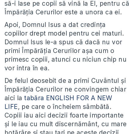
să-i lase pe copii să vină la El, pentru că
Împărăția Cerurilor este a unora ca ei.
Apoi, Domnul Isus a dat credința
copiilor drept model pentru cei maturi.
Domnul Isus le-a spus că dacă nu vor
primi Împărăția Cerurilor așa cum o
primesc copiii, atunci cu niciun chip nu
vor intra în ea.
De felul deosebit de a primi Cuvântul și
Împărăția Cerurilor ne convingem chiar
aici la
tabăra ENGLISH FOR A NEW
LIFE
, pe care o încheiem sâmbătă.
Copiii iau aici decizii foarte importante
și le iau cu mult discernământ, cu mare
hotărâre și stau tari pe aceste decizii.