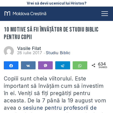
Vrei să devii ucenicul lui Hristos?
10 motive să fii învățător de studiu biblic
pentru copii
Vasile Filat
28 iulie 2017
Studiu Biblic
634
Share
Share
Vibe
Telegram
WhatsApp
SHARES
634
Copiii sunt cheia viitorului. Este
important să învățăm cum să investim
în ei. Veniți să fiți pregătiți pentru
aceasta. De la 7 până la 19 august vom
avea o
sesiune pentru profesorii de