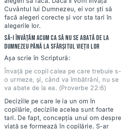
alegeri să facă. Dacă îi vom învăța
Cuvântul lui Dumnezeu, ei vor ști să
facă alegeri corecte și vor sta tari în
alegerile lor.
Să-i învățăm acum ca să nu se abată de la
Dumnezeu până la sfârșitul vieții lor
Așa scrie în Scriptură:
Învaţă pe copil calea pe care trebuie s-
o urmeze, şi, când va îmbătrâni, nu se
va abate de la ea. (Proverbe 22:6)
Deciziile pe care le ia un om în
copilărie, deciziile acelea sunt foarte
tari. De fapt, concepția unui om despre
viață se formează în copilărie. S-ar