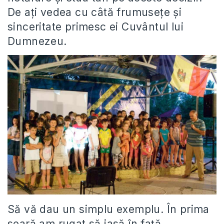
De ați vedea cu câtă frumusețe și
sinceritate primesc ei Cuvântul lui
Dumnezeu.
Să vă dau un simplu exemplu. În prima
seară am rugat să iasă în față