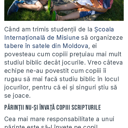
Când am trimis studenții de la
Școala
Internațională de Misiune
să organizeze
tabere în satele din Moldova
, ei
povesteau cum copiii prețuiau mai mult
studiul biblic decât jocurile. Vreo câteva
echipe ne-au povestit cum copiii îi
rugau să mai facă studiu biblic în locul
jocurilor, pentru că ei și singuri știu să
se joace.
Părinții nu-și învață copiii Scripturile
Cea mai mare responsabilitate a unui
părinte este să-l învețe pe copil