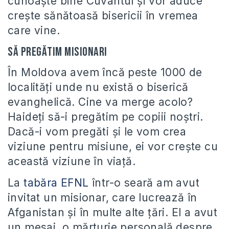
cunoaște bine Cuvântul și vor aduce
crește sănătoasă bisericii în vremea
care vine.
Să pregătim misionari
În Moldova avem încă peste 1000 de
localități unde nu există o biserică
evanghelică. Cine va merge acolo?
Haideți să-i pregătim pe copiii noștri.
Dacă-i vom pregăti și le vom crea
viziune pentru misiune, ei vor crește cu
această viziune în viață.
La
tabăra EFNL
într-o seară am avut
invitat un misionar, care lucrează în
Afganistan și în multe alte țări. El a avut
un mesaj, o mărturie personală despre