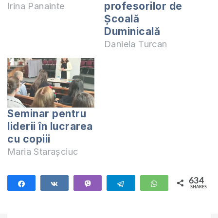
profesorilor de
Irina Panainte
Școală
Duminicală
Daniela Turcan
Seminar pentru
liderii în lucrarea
cu copiii
Maria Starașciuc
634
Share
Share
Vibe
Telegram
WhatsApp
SHARES
634