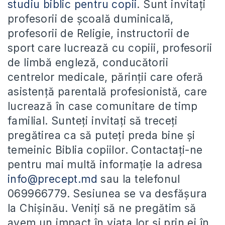
studiu biblic pentru copii
. Sunt invitați
profesorii de școală duminicală,
profesorii de Religie, instructorii de
sport care lucrează cu copiii, profesorii
de limbă engleză, conducătorii
centrelor medicale, părinții care oferă
asistență parentală profesionistă, care
lucrează în case comunitare de timp
familial. Sunteți invitați să treceți
pregătirea ca să puteți preda bine și
temeinic Biblia copiilor. Contactați-ne
pentru mai multă informație la adresa
info@precept.md
sau la telefonul
069966779. Sesiunea se va desfășura
la Chișinău. Veniți să ne pregătim să
avem un impact în viața lor și prin ei în