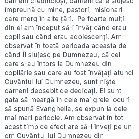
oameni credincioși, oameni care slujesc
împreună cu mine, pastori, misionari
care merg în alte țări. Pe foarte mulți
din ei am început să-i învăț când erau
copii sau când erau adolescenți. Am
observat în toată perioada aceasta de
când Îl slujesc pe Dumnezeu, că cei
care s-au întors la Dumnezeu din
copilărie sau care au fost învățați atunci
Cuvântul lui Dumnezeu, sunt niște
oameni deosebit de dedicați. Ei sunt
gata să meargă în cele mai grele locuri
să spună Evanghelia, se expun la cele
mai mari pericole. Am observat în tot
acest timp ce efect are să-l înveți pe un
om Cuvântul lui Dumnezeu din