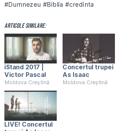
#Dumnezeu #Biblia #credinta
Articole similare:
iStand 2017 |
Concertul trupei
Victor Pascal
As Isaac
Moldova Creștină
Moldova Creștină
LIVE! Concertul