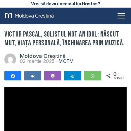
Vrei să devii ucenicul lui Hristos?
Victor Pascal, solistul Not an Idol: născut
mut, viața personală, închinarea prin muzică.
Moldova Creștină
02 martie 2025
MCTV
0
Share
Share
Vibe
Telegram
WhatsApp
SHARES