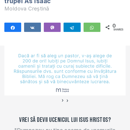
trupei As Isaac
Moldova Creștină
0
Share
Share
Vibe
Telegram
WhatsApp
SHARES
›
‹
Vrei să devii ucenicul lui Isus Hristos?