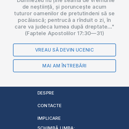
"Dumnezeu nu ține seama de vremurile
de neștiință, și poruncește acum
tuturor oamenilor de pretutindeni să se
pocăiască; pentrucă a rînduit o zi, în
care va judeca lumea după dreptate..."
(Faptele Apostolilor 17:30—31)
VREAU SĂ DEVIN UCENIC
MAI AM ÎNTREBĂRI
DESPRE
CONTACTE
IMPLICARE
SCHIMBĂ LIMBA: