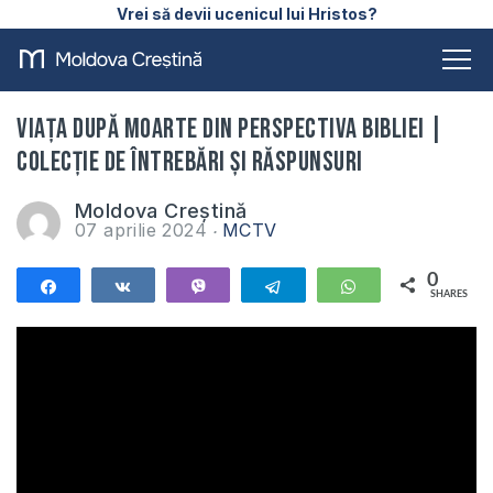
Vrei să devii ucenicul lui Hristos?
Viața după moarte din perspectiva Bibliei |
Colecție de întrebări și răspunsuri
Moldova Creștină
07 aprilie 2024
MCTV
0
Share
Share
Vibe
Telegram
WhatsApp
SHARES