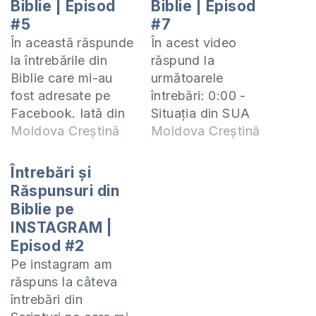
Biblie | Episod
Biblie | Episod
#5
#7
În această răspunde
În acest video
la întrebările din
răspund la
Biblie care mi-au
următoarele
fost adresate pe
întrebări: 0:00 -
Facebook. Iată din
Situația din SUA
întrebările ce vor fi
Moldova Creștină
4:10 - Vorbirea de
Moldova Creștină
abordare: 5:30 Ce a
rău și bârfa 8:13 -
vrut să arate
Poți merge la
Întrebări și
Domnul Isus
biserică unde
Răspunsuri din
ucenicilor prin
păstorul nu-și
Biblie pe
schimbarea la față?
chivernisește bine
INSTAGRAM |
7:45 Este vorbirea în
casa? 12:19 - Cum
Episod #2
limbi simbolul
să oprești violența
Pe instagram am
primirii Duhului
tatălui față de
răspuns la câteva
Sfânt? 11:15 Dacă
mama? 17:15 -
întrebări din
persoana care a fost
Credinciosul care