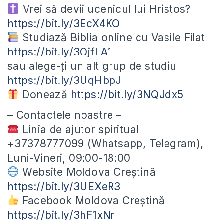
Vrei să devii ucenicul lui Hristos?
https://bit.ly/3EcX4KO
Studiază Biblia online cu Vasile Filat
https://bit.ly/3OjfLA1
sau alege-ți un alt grup de studiu
https://bit.ly/3UqHbpJ
Donează
https://bit.ly/3NQJdx5
– Contactele noastre –
Linia de ajutor spiritual
+37378777099 (Whatsapp, Telegram),
Luni-Vineri, 09:00-18:00
Website Moldova Creștină
https://bit.ly/3UEXeR3
Facebook Moldova Creștină
https://bit.ly/3hF1xNr