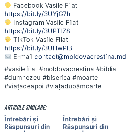
Facebook Vasile Filat
https://bit.ly/3UYjG7h
Instagram Vasile Filat
https://bit.ly/3UPTlZ8
TikTok Vasile Filat
https://bit.ly/3UHwPlB
E-mail
contact@moldovacrestina.md
#vasilefilat #moldovacrestina #biblia
#dumnezeu #biserica #moarte
#viațadeapoi #viațadupămoarte
Articole similare:
Întrebări și
Întrebări și
Răspunsuri din
Răspunsuri din