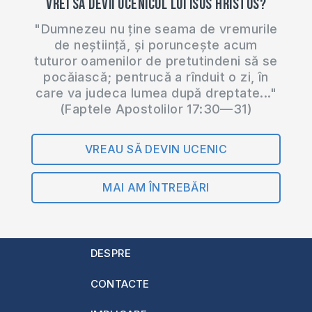
Vrei să devii ucenicul lui Isus Hristos?
"Dumnezeu nu ține seama de vremurile
de neștiință, și poruncește acum
tuturor oamenilor de pretutindeni să se
pocăiască; pentrucă a rînduit o zi, în
care va judeca lumea după dreptate..."
(Faptele Apostolilor 17:30—31)
VREAU SĂ DEVIN UCENIC
MAI AM ÎNTREBĂRI
DESPRE
CONTACTE