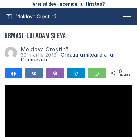
Vrei să devii ucenicul lui Hristos?
Urmașii lui Adam și Eva
Moldova Creștină
30 martie 2019
Creația uimitoare a lui
Dumnezeu
0
Share
Share
Vibe
Telegram
WhatsApp
SHARES