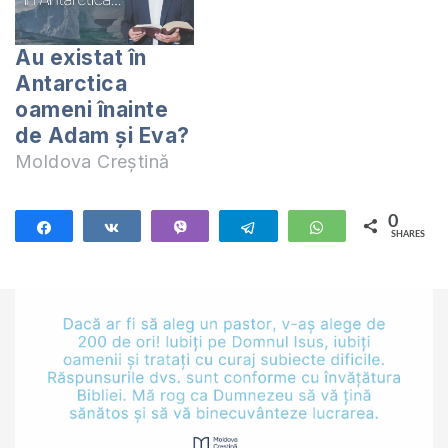
Au existat în
Antarctica
oameni înainte
de Adam şi Eva?
Moldova Creștină
0
Share
Share
Vibe
Telegram
WhatsApp
SHARES