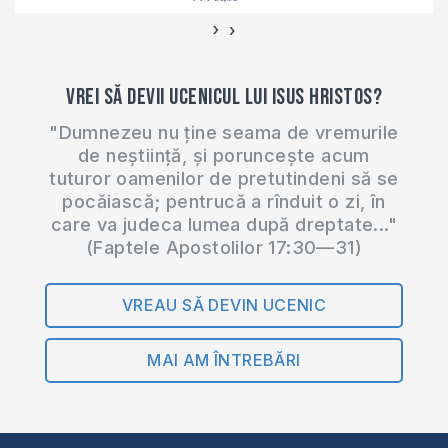
›
‹
Vrei să devii ucenicul lui Isus Hristos?
"Dumnezeu nu ține seama de vremurile
de neștiință, și poruncește acum
tuturor oamenilor de pretutindeni să se
pocăiască; pentrucă a rînduit o zi, în
care va judeca lumea după dreptate..."
(Faptele Apostolilor 17:30—31)
VREAU SĂ DEVIN UCENIC
MAI AM ÎNTREBĂRI