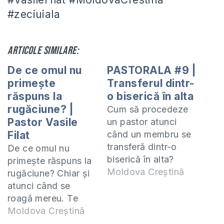
#zeciuiala
Articole similare:
De ce omul nu
PASTORALA #9 |
primește
Transferul dintr-
răspuns la
o biserică în alta
rugăciune? |
Cum să procedeze
Pastor Vasile
un pastor atunci
Filat
când un membru se
transferă dintr-o
De ce omul nu
biserică în alta?
primește răspuns la
Atunci când pleacă
Moldova Creștină
rugăciune? Chiar și
cineva în altă
atunci când se
biserică sau când
roagă mereu. Te
vine în biserica
invit să studiem
Moldova Creștină
noastră, este
împreună cartea 2