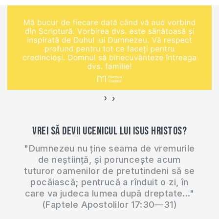
întreținerea bisericii?
Sunt multe întrebări
și neclarități cu
privire la zeciuială
care mi-au fost
adresate într-un
comentariu.
Răspund la ele în…
›
‹
Vrei să devii ucenicul lui Isus Hristos?
"Dumnezeu nu ține seama de vremurile
de neștiință, și poruncește acum
tuturor oamenilor de pretutindeni să se
pocăiască; pentrucă a rînduit o zi, în
care va judeca lumea după dreptate..."
(Faptele Apostolilor 17:30—31)