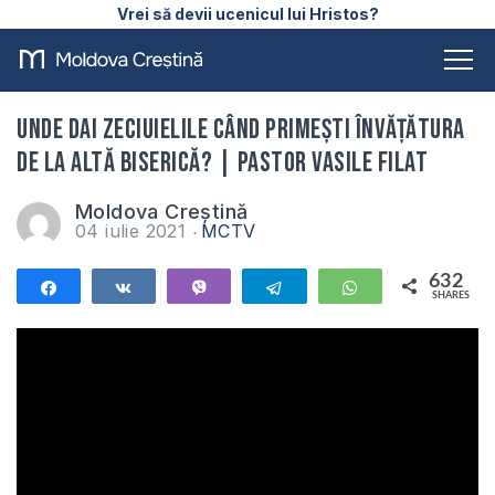
Vrei să devii ucenicul lui Hristos?
Unde dai zeciuielile când primești învățătura
de la altă biserică? | Pastor Vasile Filat
Moldova Creștină
04 iulie 2021
MCTV
632
Share
Share
Vibe
Telegram
WhatsApp
SHARES
632