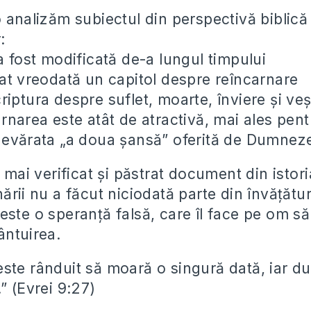
 analizăm subiectul din perspectivă biblică ș
:
a fost modificată de-a lungul timpului
tat vreodată un capitol despre reîncarnare
iptura despre suflet, moarte, înviere și veș
rnarea este atât de atractivă, mai ales pentr
devărata „a doua șansă” oferită de Dumnez
l mai verificat și păstrat document din istori
ării nu a făcut niciodată parte din învățătur
este o speranță falsă, care îl face pe om 
ântuirea.
este rânduit să moară o singură dată, iar d
” (Evrei 9:27)