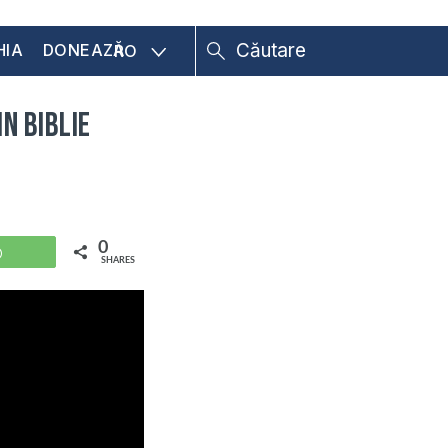
HIA
DONEAZĂ
RO
n Biblie
0
WhatsApp
SHARES