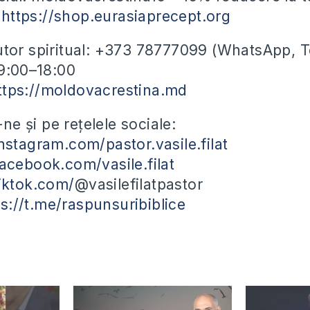
e
https://shop.eurasiaprecept.org
utor spiritual: +373 78777099 (WhatsApp, 
09:00–18:00
ttps://moldovacrestina.md
e și pe rețelele sociale:
nstagram.com/pastor.vasile.filat
acebook.com/vasile.filat
iktok.com/
@vasilefilatpastor
ps://t.me/raspunsuribiblice