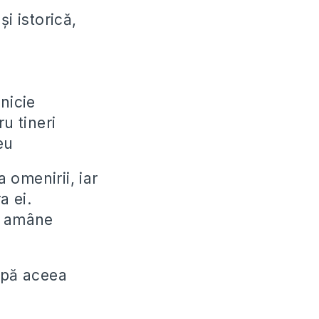
i istorică,
nicie
u tineri
eu
a omenirii, iar
a ei.
să amâne
upă aceea