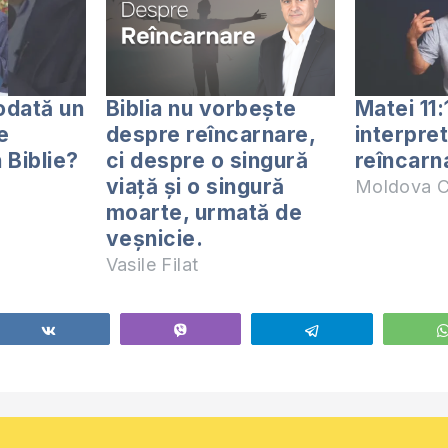
odată un
Biblia nu vorbește
Matei 11:
e
despre reîncarnare,
interpre
 Biblie?
ci despre o singură
reîncarna
viață și o singură
Moldova C
moarte, urmată de
veșnicie.
Vasile Filat
Share
Vibe
Telegram