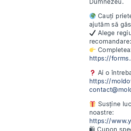
Dumnezeu.
Cauți priete
ajutăm să găs
Alege regiu
recomandare
Completeaz
https://form
Ai o întreb
https://moldo
contact@mol
Susține luc
noastre:
https://www
🛍 Cupon spec