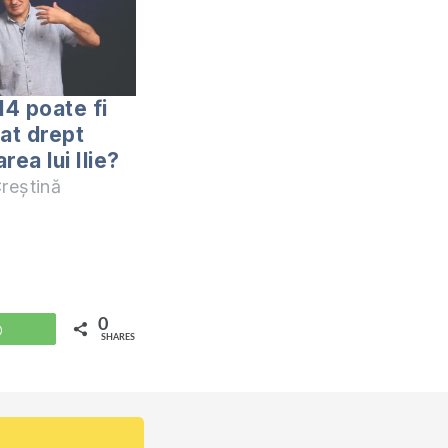
14 poate fi
tat drept
rea lui Ilie?
reștină
0
WhatsApp
SHARES