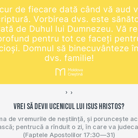
›
‹
Vrei să devii ucenicul lui Isus Hristos?
 de vremurile de neștiință, și poruncește a
ască; pentrucă a rînduit o zi, în care va judec
(Faptele Apostolilor 17:30—31)