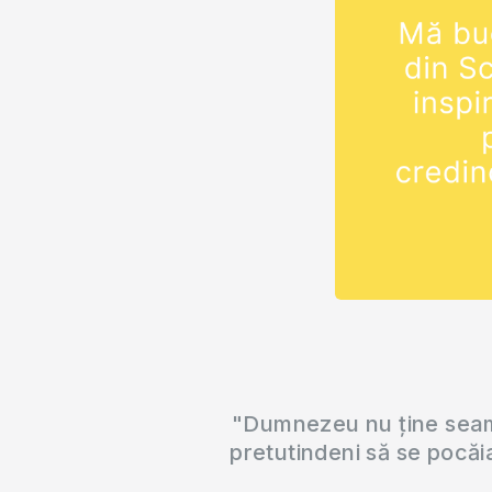
"Dumnezeu nu ține seama
pretutindeni să se pocăi