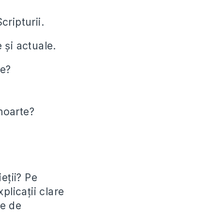
ripturii.
 și actuale.
re?
moarte?
eții? Pe
plicații clare
pe de