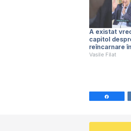
A existat vre
capitol despr
reîncarnare în
Vasile Filat
Share