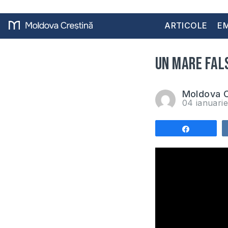
ARTICOLE
EM
Un mare fals
Moldova C
04 ianuari
Share