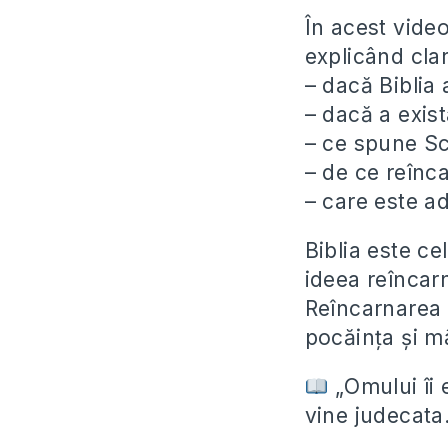
În acest video
explicând clar
– dacă Biblia 
– dacă a exis
– ce spune Scr
– de ce reînca
– care este a
Biblia este ce
ideea reîncarn
Reîncarnarea 
pocăința și m
„Omului îi 
vine judecata.