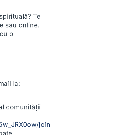
spirituală? Te
e sau online.
 cu o
ail la:
l comunității
5w_JRX0ow/join
oate