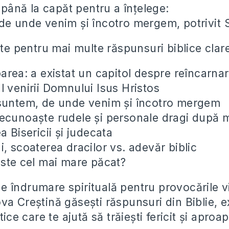
ână la capăt pentru a înțelege:
de unde venim și încotro mergem, potrivit Sc
 pentru mai multe răspunsuri biblice clare
area: a existat un capitol despre reîncarna
l venirii Domnului Isus Hristos
 suntem, de unde venim și încotro mergem
ecunoaște rudele și personale dragi după 
a Bisericii și judecata
, scoaterea dracilor vs. adevăr biblic
este cel mai mare păcat?
e îndrumare spirituală pentru provocările vi
a Creștină găsești răspunsuri din Biblie, ex
tice care te ajută să trăiești fericit și aproa