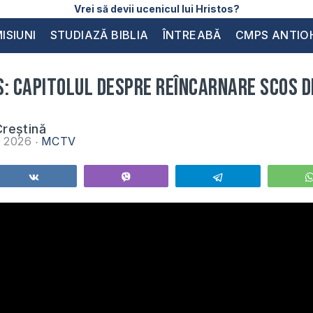
Vrei să devii ucenicul lui Hristos?
ISIUNI
STUDIAZĂ BIBLIA
ÎNTREABĂ
CMPS ANTIO
: capitolul despre reîncarnare scos di
reștină
e 2026
MCTV
Share
Vibe
Telegram