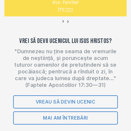
fiecare zi de…
›
‹
Vrei să devii ucenicul lui Isus Hristos?
"Dumnezeu nu ține seama de vremurile
de neștiință, și poruncește acum
tuturor oamenilor de pretutindeni să se
pocăiască; pentrucă a rînduit o zi, în
care va judeca lumea după dreptate..."
(Faptele Apostolilor 17:30—31)
VREAU SĂ DEVIN UCENIC
MAI AM ÎNTREBĂRI