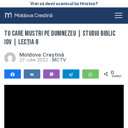
Vrei să devii ucenicul lui Hristos?
Tu care mustri pe Dumnezeu | Studiu Biblic
Iov | Lecția 8
Moldova Creștină
27 iulie 2022
MCTV
0
Share
Share
Vibe
Telegram
WhatsApp
SHARES