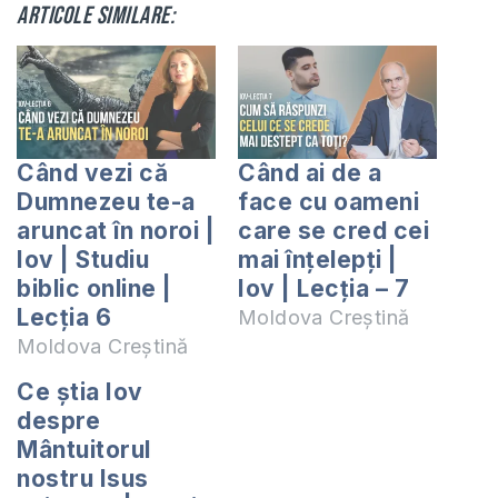
Articole similare:
Când vezi că
Când ai de a
Dumnezeu te-a
face cu oameni
aruncat în noroi |
care se cred cei
Iov | Studiu
mai înțelepți |
biblic online |
Iov | Lecția – 7
Lecția 6
Moldova Creștină
Moldova Creștină
Ce știa Iov
despre
Mântuitorul
nostru Isus