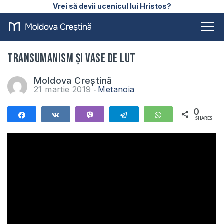
Vrei să devii ucenicul lui Hristos?
Transumanism și vase de lut
Moldova Creștină
21 martie 2019
Metanoia
0
Share
Share
Vibe
Telegram
WhatsApp
SHARES