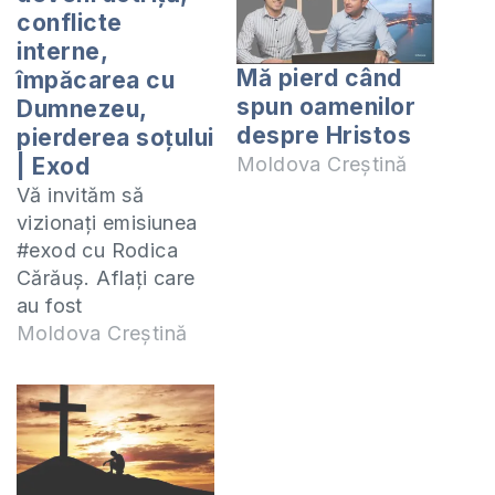
conflicte
interne,
Mă pierd când
împăcarea cu
spun oamenilor
Dumnezeu,
despre Hristos
pierderea soțului
| Exod
Moldova Creștină
Vă invităm să
vizionați emisiunea
#exod cu Rodica
Cărăuș. Aflați care
au fost
circumstanțele care
Moldova Creștină
au făcut-o să se
gândească la
lucrurile de sus, cum
a descoperit
Cuvântul lui