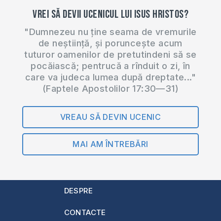
Vrei să devii ucenicul lui Isus Hristos?
"Dumnezeu nu ține seama de vremurile
de neștiință, și poruncește acum
tuturor oamenilor de pretutindeni să se
pocăiască; pentrucă a rînduit o zi, în
care va judeca lumea după dreptate..."
(Faptele Apostolilor 17:30—31)
VREAU SĂ DEVIN UCENIC
MAI AM ÎNTREBĂRI
DESPRE
CONTACTE