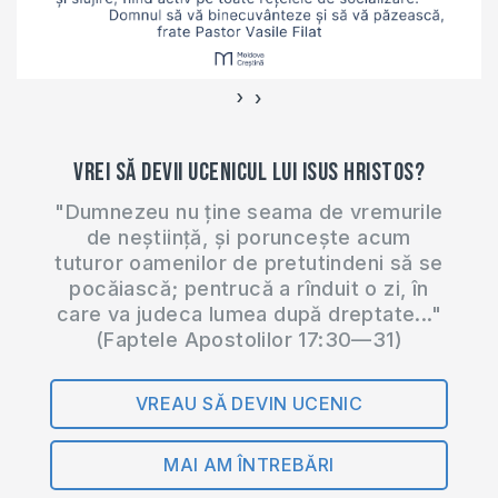
iadul-si-viata-de-
dupa-moarte/ Te…
›
‹
Vrei să devii ucenicul lui Isus Hristos?
"Dumnezeu nu ține seama de vremurile
de neștiință, și poruncește acum
tuturor oamenilor de pretutindeni să se
pocăiască; pentrucă a rînduit o zi, în
care va judeca lumea după dreptate..."
(Faptele Apostolilor 17:30—31)
VREAU SĂ DEVIN UCENIC
MAI AM ÎNTREBĂRI