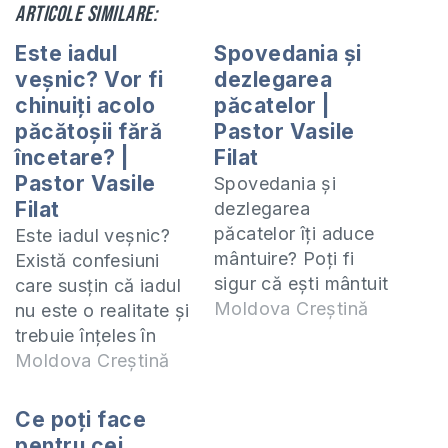
Articole similare:
Este iadul
Spovedania și
veșnic? Vor fi
dezlegarea
chinuiți acolo
păcatelor |
păcătoșii fără
Pastor Vasile
încetare? |
Filat
Pastor Vasile
Spovedania și
Filat
dezlegarea
păcatelor îți aduce
Este iadul veșnic?
mântuire? Poți fi
Există confesiuni
sigur că ești mântuit
care susțin că iadul
dacă te-ai spovedit
Moldova Creștină
nu este o realitate și
la preot dar nu ai
trebuie înțeles în
auzit ca preotul să
sens metaforic. Este
Moldova Creștină
spună că te-a
iadul o realitate? Vor
dezlegat de
fi chinuiți veșnic
Ce poți face
păcatele anterioare?
păcătoșii în iad?
pentru cei