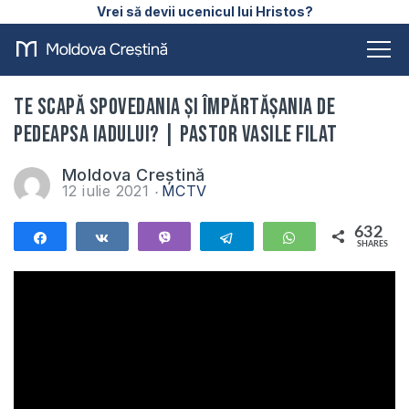
Vrei să devii ucenicul lui Hristos?
Te scapă spovedania și împărtășania de
pedeapsa iadului? | Pastor Vasile Filat
Moldova Creștină
12 iulie 2021
MCTV
632
Share
Share
Vibe
Telegram
WhatsApp
SHARES
632