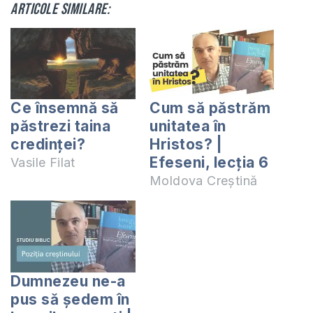
Articole similare:
Ce însemnă să
Cum să păstrăm
păstrezi taina
unitatea în
credinţei?
Hristos? |
Efeseni, lecția 6
Vasile Filat
Moldova Creștină
Dumnezeu ne-a
pus să ședem în