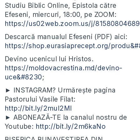
Studiu Biblic Online, Epistola către
Efeseni, miercuri, 18:00, pe ZOOM:
https://us02web.zoom.us/j/81580804689
Descarcă manualul Efeseni (PDF) aici:
https://shop.eurasiaprecept.org/produ&
Devino ucenicul lui Hristos.
https://moldovacrestina.md/devino-
uce&#8230
;
► INSTAGRAM? Urmărește pagina
Pastorului Vasile Filat:
http://bit.ly/2mul2Ml
► ABONEAZĂ-TE la canalul nostru de
Youtube:
http://bit.ly/2m6kaNo
BISERICA BUNAVESTIREA DIN