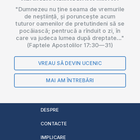
"Dumnezeu nu ține seama de vremurile
de neștiință, și poruncește acum
tuturor oamenilor de pretutindeni să se
pocăiască; pentrucă a rînduit o zi, în
care va judeca lumea după dreptate..."
(Faptele Apostolilor 17:30—31)
VREAU SĂ DEVIN UCENIC
MAI AM ÎNTREBĂRI
DESPRE
CONTACTE
IMPLICARE