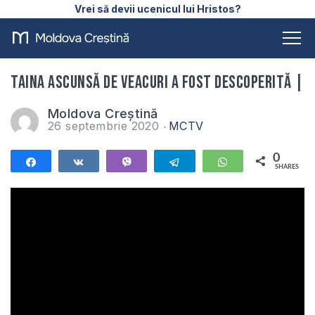
Vrei să devii ucenicul lui Hristos?
Taina ascunsă de veacuri a fost descoperită |
Moldova Creștină
26 septembrie 2020
MCTV
0
Share
Share
Vibe
Telegram
WhatsApp
SHARES