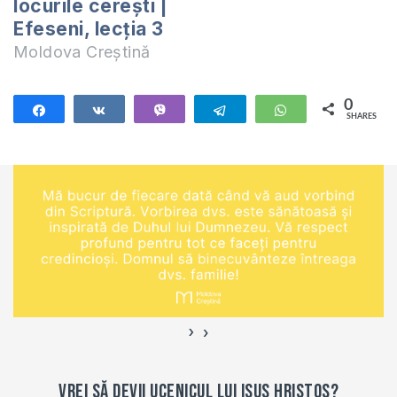
locurile cerești |
Efeseni, lecția 3
Moldova Creștină
0
Share
Share
Vibe
Telegram
WhatsApp
SHARES
›
‹
Vrei să devii ucenicul lui Isus Hristos?