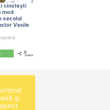
i cinstești
în mod
n secolul
astor Vasile
reștină
0
WhatsApp
SHARES