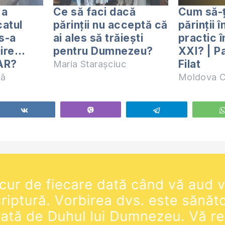
 a
Ce să faci dacă
Cum să-ț
catul
părinții nu acceptă că
părinții 
 s-a
ai ales să trăiești
practic î
jire…
pentru Dumnezeu?
XXI? | P
HAR?
Filat
Maria Starașciuc
nă
Moldova C
Share
Vibe
Telegram