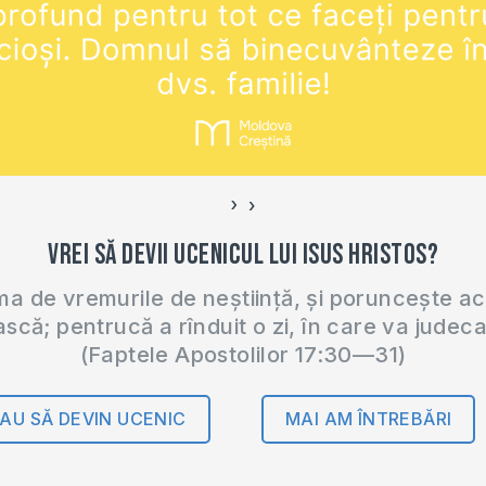
›
‹
Vrei să devii ucenicul lui Isus Hristos?
 de vremurile de neștiință, și poruncește a
ască; pentrucă a rînduit o zi, în care va judec
(Faptele Apostolilor 17:30—31)
AU SĂ DEVIN UCENIC
MAI AM ÎNTREBĂRI