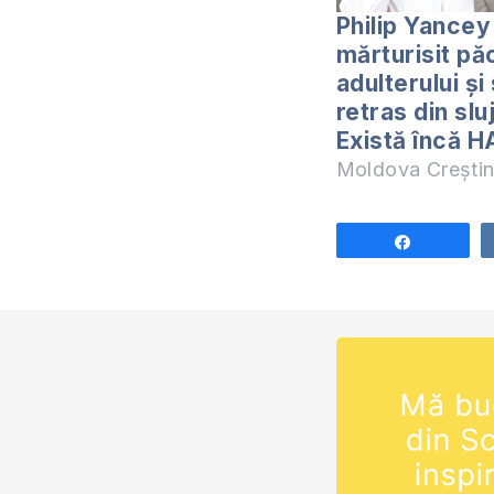
Philip Yancey
mărturisit pă
adulterului și
retras din slu
Există încă 
Moldova Crești
Share