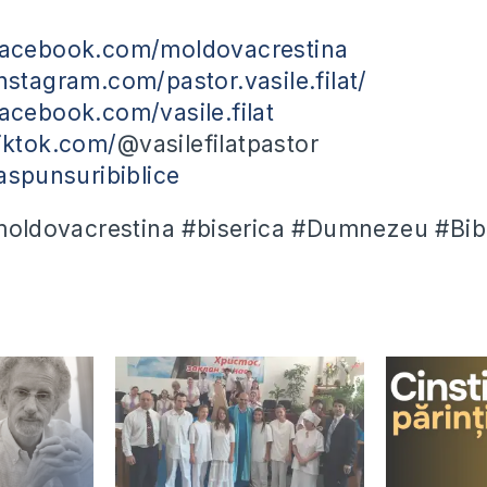
facebook.com/moldovacrestina
nstagram.com/pastor.vasile.filat/
acebook.com/vasile.filat
iktok.com/
@vasilefilatpastor
raspunsuribiblice
#moldovacrestina #biserica #Dumnezeu #Bibl