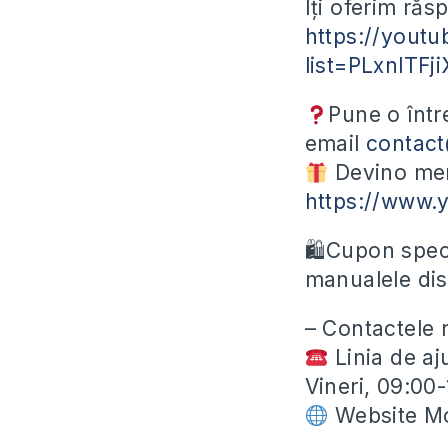
Îți oferim răsp
https://youtu
list=PLxnlTF
Pune o înt
email
contac
Devino mem
https://www.
🛍Cupon speci
manualele dis
– Contactele 
Linia de aj
Vineri, 09:00
Website Mo