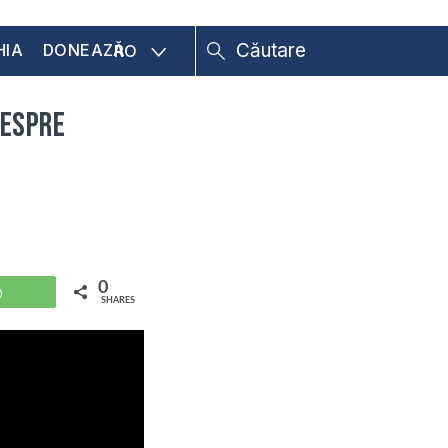
HIA
DONEAZĂ
RO
despre
0
WhatsApp
SHARES