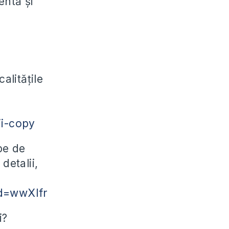
entă și
alitățile
ii-copy
pe de
detalii,
d=wwXIfr
i?