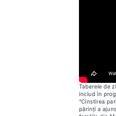
Taberele de zi
includ în pro
“Cinstirea par
părinți a aju