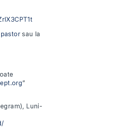
ZrlX3CPT1t
-pastor
sau la
toate
cept.org
”
legram), Luni-
d/