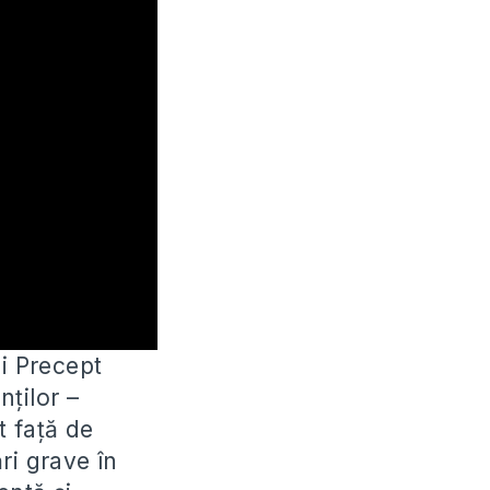
ii Precept
nților
–
t față de
ri grave în