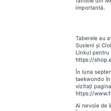
famliile din M
importantă.
Taberele au av
Susleni și Cio
Linkul pentru 
https://shop.
În luna septe
taekwondo în d
vizitați pagin
https://www.
Ai nevoie de î