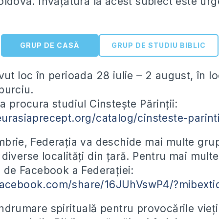
oldova. Învățătura la acest subiect este urg
GRUP DE CASĂ
GRUP DE STUDIU BIBLIC
ut loc în perioada 28 iulie – 2 august, în loc
burciu.
a procura studiul Cinstește Părinții:
eurasiaprecept.org/catalog/cinsteste-parint
mbrie, Federația va deschide mai multe gru
iverse localități din țară. Pentru mai multe 
a de Facebook a Federației:
facebook.com/share/16JUhVswP4/?mibexti
ndrumare spirituală pentru provocările vieți