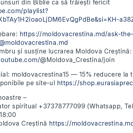
unsuri din Biblie ca să trăiești fericit
be.com/playlist?
jiXbTAy1H2ioaoLjDM6EvQgPdBe&si=KH-a38
rebare:
https://moldovacrestina.md/ask-the
t@moldovacrestina.md
bru și susține lucrarea Moldova Creștină:
youtube.com/
@Moldova_Crestina/join
al: moldovacrestina15 — 15% reducere la 
ponibile pe site-ul
https://shop.eurasiapre
noastre –
utor spiritual +37378777099 (Whatsapp, Te
-18:00
ldova Creștină
https://moldovacrestina.m