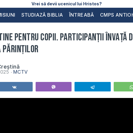
Vrei să devii ucenicul lui Hristos?
ISIUNI
STUDIAZĂ BIBLIA
ÎNTREABĂ
CMPS ANTIO
ine pentru copii. Participanții învață 
 părinților
reștină
2025
MCTV
Share
Vibe
Telegram