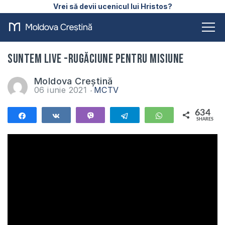
Vrei să devii ucenicul lui Hristos?
Suntem LIVE -Rugăciune pentru Misiune
Moldova Creștină
06 iunie 2021
MCTV
634
Share
Share
Vibe
Telegram
WhatsApp
SHARES
634