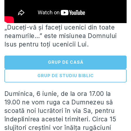
„Duceţi-vă şi faceţi ucenici din toate
neamurile…” este misiunea Domnului
Isus pentru toți ucenicii Lui.
GRUP DE CASĂ
GRUP DE STUDIU BIBLIC
Duminica, 6 iunie, de la
ora 17.00 la
19.00 ne vom ruga ca Dumnezeu să
scoată noi lucrători în via Sa, pentru
îndeplinirea acestei trimiteri. Circa 15
slujitori creștini vor înălța rugăciuni