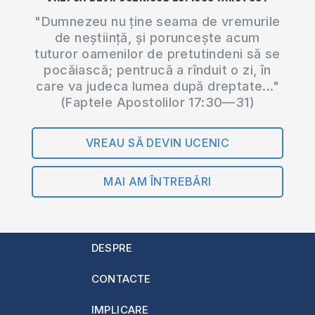
"Dumnezeu nu ține seama de vremurile
de neștiință, și poruncește acum
tuturor oamenilor de pretutindeni să se
pocăiască; pentrucă a rînduit o zi, în
care va judeca lumea după dreptate..."
(Faptele Apostolilor 17:30—31)
VREAU SĂ DEVIN UCENIC
MAI AM ÎNTREBĂRI
DESPRE
CONTACTE
IMPLICARE