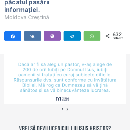
păcatul pasării
informației.
Moldova Creștină
632
Share
Share
Vibe
Telegram
WhatsApp
SHARES
632
›
‹
Vrei să devii ucenicul lui Isus Hristos?