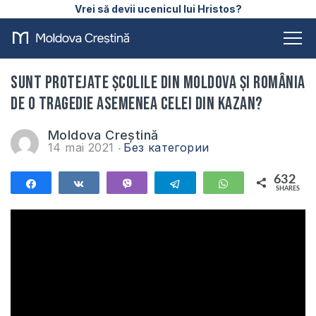
Vrei să devii ucenicul lui Hristos?
Sunt protejate școlile din Moldova și România
de o tragedie asemenea celei din Kazan?
Moldova Creștină
14 mai 2021
Без категории
632
Share
Share
Vibe
Telegram
WhatsApp
SHARES
632