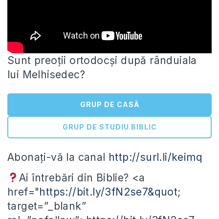
Sunt preoții ortodocși după rânduiala
lui Melhisedec?
GRUP DE CASĂ
GRUP DE STUDIU BIBLIC
Abonați-vă la canal
http://surl.li/keimq
Ai întrebări din Biblie? <a
href="
https://bit.ly/3fN2se7&quot
;
target=”_blank”