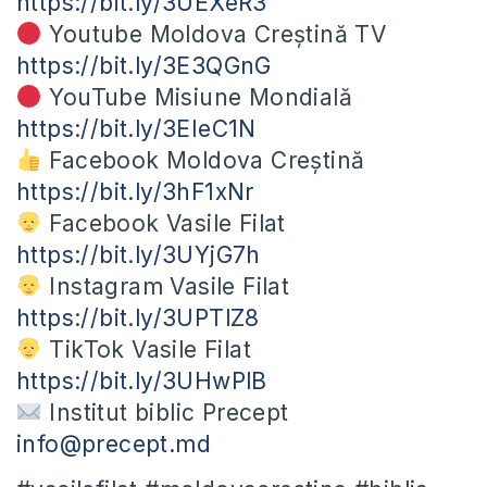
https://bit.ly/3UEXeR3
Youtube Moldova Creștină TV
https://bit.ly/3E3QGnG
YouTube Misiune Mondială
https://bit.ly/3EIeC1N
Facebook Moldova Creștină
https://bit.ly/3hF1xNr
Facebook Vasile Filat
https://bit.ly/3UYjG7h
Instagram Vasile Filat
https://bit.ly/3UPTlZ8
TikTok Vasile Filat
https://bit.ly/3UHwPlB
Institut biblic Precept
info@precept.md