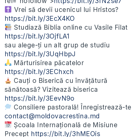
rel=”nofollow”>
https://bit.ly/3fN2se7
Vrei să devii ucenicul lui Hristos?
https://bit.ly/3EcX4KO
Studiază Biblia online cu Vasile Filat
https://bit.ly/3OjfLA1
sau alege-ți un alt grup de studiu
https://bit.ly/3UqHbpJ
Mărturisirea păcatelor
https://bit.ly/3EChxch
Cauți o Biserică cu învățătură
sănătoasă? Vizitează biserica
https://bit.ly/3EevN9o
Consiliere pastorală! Înregistrează-te
contact@moldovacrestina.md
Școala Internațională de Misiune
Precept
https://bit.ly/3hMEOis