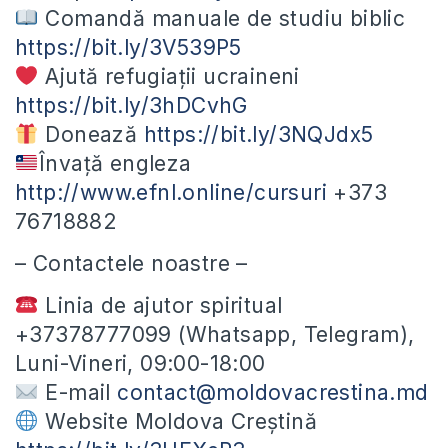
Comandă manuale de studiu biblic
https://bit.ly/3V539P5
Ajută refugiații ucraineni
https://bit.ly/3hDCvhG
Donează
https://bit.ly/3NQJdx5
Învață engleza
http://www.efnl.online/cursuri
+373
76718882
– Contactele noastre –
Linia de ajutor spiritual
+37378777099 (Whatsapp, Telegram),
Luni-Vineri, 09:00-18:00
E-mail
contact@moldovacrestina.md
Website Moldova Creștină