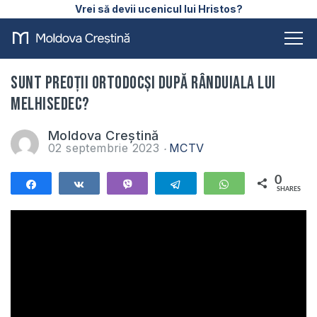
Vrei să devii ucenicul lui Hristos?
Sunt preoții ortodocși după rânduiala lui
Melhisedec?
Moldova Creștină
02 septembrie 2023
MCTV
0
Share
Share
Vibe
Telegram
WhatsApp
SHARES