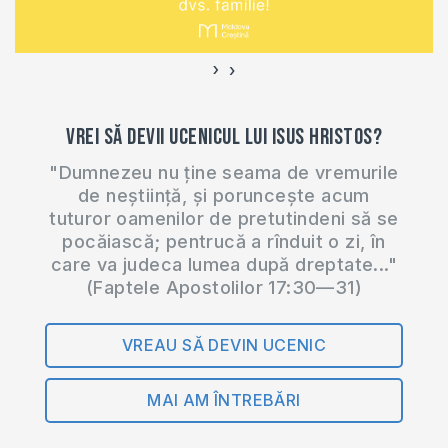
›
‹
Vrei să devii ucenicul lui Isus Hristos?
"Dumnezeu nu ține seama de vremurile
de neștiință, și poruncește acum
tuturor oamenilor de pretutindeni să se
pocăiască; pentrucă a rînduit o zi, în
care va judeca lumea după dreptate..."
(Faptele Apostolilor 17:30—31)
VREAU SĂ DEVIN UCENIC
MAI AM ÎNTREBĂRI