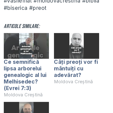
#vasilefilat #moldovacrestina #biblia
#biserica #preot
Articole similare:
Ce semnifică
Câți preoți vor fi
lipsa arborelui
mântuiți cu
genealogic al lui
adevărat?
Melhisedec?
Moldova Creștină
(Evrei 7:3)
Moldova Creștină