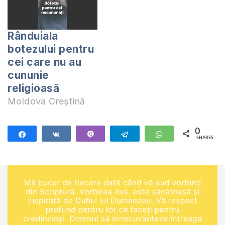
Rânduiala
botezului pentru
cei care nu au
cununie
religioasă
Moldova Creștină
0
Share
Share
Vibe
Telegram
WhatsApp
SHARES