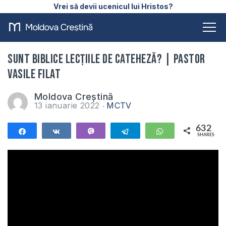
Vrei să devii ucenicul lui Hristos?
Sunt biblice lecțiile de cateheză? | Pastor
Vasile Filat
Moldova Creștină
13 ianuarie 2022
MCTV
632
Share
Share
Vibe
Telegram
WhatsApp
SHARES
632