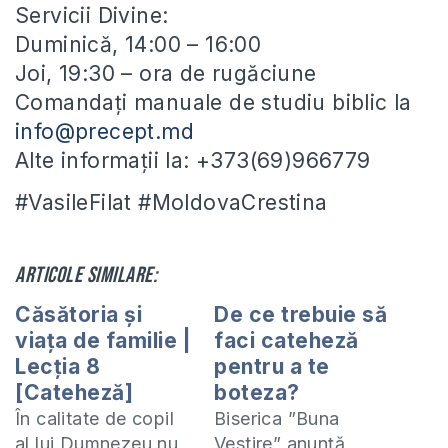
Servicii Divine:
Duminică, 14:00 – 16:00
Joi, 19:30 – ora de rugăciune
Comandați manuale de studiu biblic la
info@precept.md
Alte informații la: +373(69)966779
#VasileFilat #MoldovaCrestina
Articole similare:
Căsătoria și
De ce trebuie să
viața de familie |
faci cateheză
Lecția 8
pentru a te
[Cateheză]
boteza?
În calitate de copil
Biserica ”Buna
al lui Dumnezeu nu
Vestire” anunță