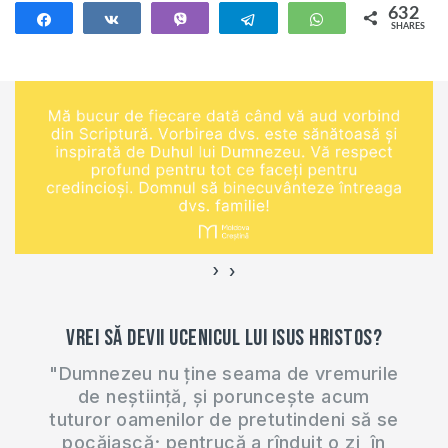
religios. În această
632
Share
Share
Vibe
a vă pregăti de
Telegram
WhatsApp
SHARES
lecție vom studia ce
botez, vă rugăm să
632
spune Biblia despre
completați
ce este și ce nu este
formularul…
botezul, cine și
când poate fi
botezat. Pentru o
înțelegere mai bună
al acestui subiect,
vă recomand…
›
‹
Vrei să devii ucenicul lui Isus Hristos?
"Dumnezeu nu ține seama de vremurile
de neștiință, și poruncește acum
tuturor oamenilor de pretutindeni să se
pocăiască; pentrucă a rînduit o zi, în