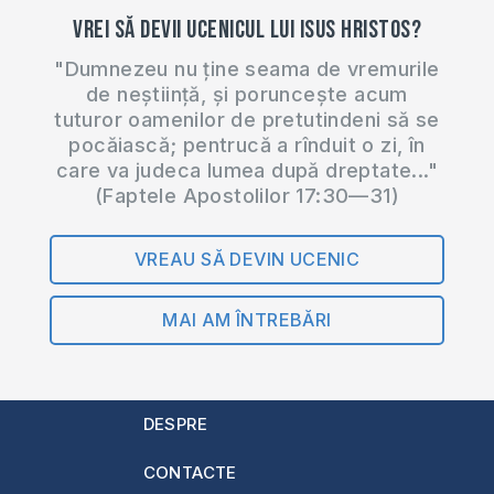
Vrei să devii ucenicul lui Isus Hristos?
"Dumnezeu nu ține seama de vremurile
de neștiință, și poruncește acum
tuturor oamenilor de pretutindeni să se
pocăiască; pentrucă a rînduit o zi, în
care va judeca lumea după dreptate..."
(Faptele Apostolilor 17:30—31)
VREAU SĂ DEVIN UCENIC
MAI AM ÎNTREBĂRI
DESPRE
CONTACTE