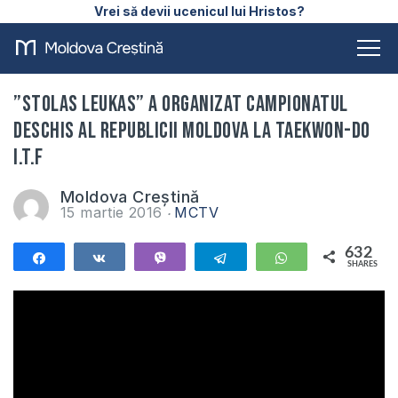
Vrei să devii ucenicul lui Hristos?
”Stolas Leukas” a organizat Campionatul
Deschis al Republicii Moldova la Taekwon-do
I.T.F
Moldova Creștină
15 martie 2016
MCTV
632
Share
Share
Vibe
Telegram
WhatsApp
SHARES
632