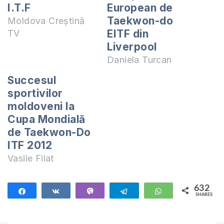
I.T.F
European de
Taekwon-do
Moldova Creștină
EITF din
TV
Liverpool
Daniela Turcan
Succesul
sportivilor
moldoveni la
Cupa Mondială
de Taekwon-Do
ITF 2012
Vasile Filat
632
Share
Share
Vibe
Telegram
WhatsApp
SHARES
632