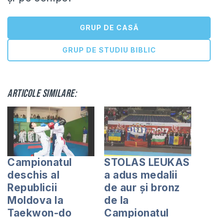
GRUP DE CASĂ
GRUP DE STUDIU BIBLIC
Articole similare:
Campionatul
STOLAS LEUKAS
deschis al
a adus medalii
Republicii
de aur și bronz
Moldova la
de la
Taekwon-do
Campionatul